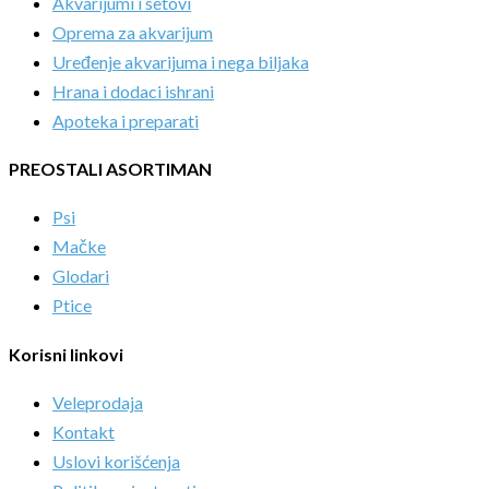
Akvarijumi i setovi
Oprema za akvarijum
Uređenje akvarijuma i nega biljaka
Hrana i dodaci ishrani
Apoteka i preparati
PREOSTALI ASORTIMAN
Psi
Mačke
Glodari
Ptice
Korisni linkovi
Veleprodaja
Kontakt
Uslovi korišćenja