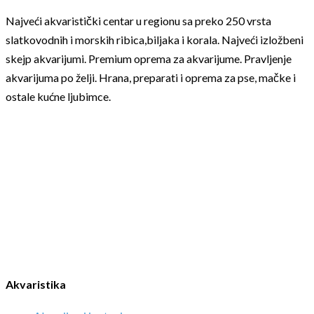
Najveći akvaristički centar u regionu sa preko 250 vrsta
slatkovodnih i morskih ribica,biljaka i korala. Najveći izložbeni
skejp akvarijumi. Premium oprema za akvarijume. Pravljenje
akvarijuma po želji. Hrana, preparati i oprema za pse, mačke i
ostale kućne ljubimce.
Akvaristika