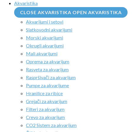
Akvaristika
CLOSE AKVARISTIKA
OPEN AKVARISTIKA
Akvarijumi i setovi
Slatkovodni akvarijumi
Morski akvarijumi
Okrugli akvarijumi
Mali akvarijumi
Oprema za akvarijum
Rasveta za akvarijum
Raspršivači za akvarijum
Pumpe za akvarijume
Hranilice za ribice
Grejači za akvarijum
Filteri za akvarijum
Crevo za akvarijum
CO2 Sistem za akvarijum