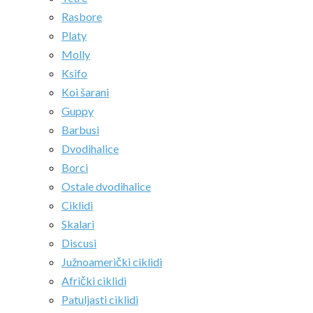
Rasbore
Platy
Molly
Ksifo
Koi šarani
Guppy
Barbusi
Dvodihalice
Borci
Ostale dvodihalice
Ciklidi
Skalari
Discusi
Južnoamerički ciklidi
Afrički ciklidi
Patuljasti ciklidi