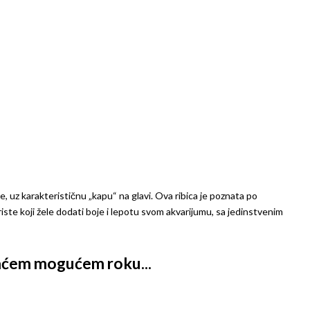
, uz karakterističnu „kapu“ na glavi. Ova ribica je poznata po
iste koji žele dodati boje i lepotu svom akvarijumu, sa jedinstvenim
kraćem mogućem roku...