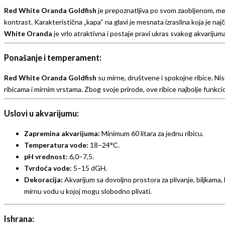
Red White Oranda Goldfish
je prepoznatljiva po svom zaobljenom, mes
kontrast. Karakteristična „kapa“ na glavi je mesnata izraslina koja je najče
White Oranda
je vrlo atraktivna i postaje pravi ukras svakog akvarijum
Ponašanje i temperament:
Red White Oranda Goldfish
su mirne, društvene i spokojne ribice. Nis
ribicama i mirnim vrstama. Zbog svoje prirode, ove ribice najbolje funkc
Uslovi u akvarijumu:
Zapremina akvarijuma:
Minimum 60 litara za jednu ribicu.
Temperatura vode:
18–24°C.
pH vrednost:
6,0–7,5.
Tvrdoća vode:
5–15 dGH.
Dekoracija:
Akvarijum sa dovoljno prostora za plivanje, biljkama,
mirnu vodu u kojoj mogu slobodno plivati.
Ishrana: