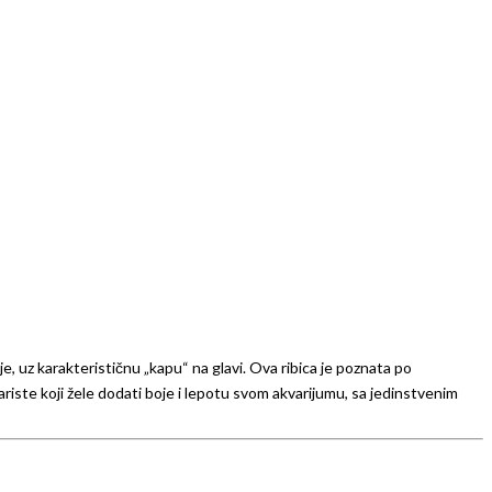
je, uz karakterističnu „kapu“ na glavi. Ova ribica je poznata po
variste koji žele dodati boje i lepotu svom akvarijumu, sa jedinstvenim