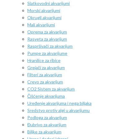
Slatkovodni akvarijumi
Morski akvarijumi
Okrugli akvarijumi
Mali akvarijumi
Oprema za akvarijum
Rasveta za akvarijum
Raspršivači za akvarijum
Pumpe za akvarijume
Hranilice za ribice
Grejači za akvarijum
Filteri za akvarijum
Crevo za akvarijum
CO2 Sistem za akvarijum
Čišćenje akvarijuma
Uređenje akvarijuma i nega biljaka
Sredstvo protiv algi u akvarijumu
Podloga za akvarijum
Đubrivo za akvarijum
Biljke za akvarijum
Hrana i dodaci ishrani