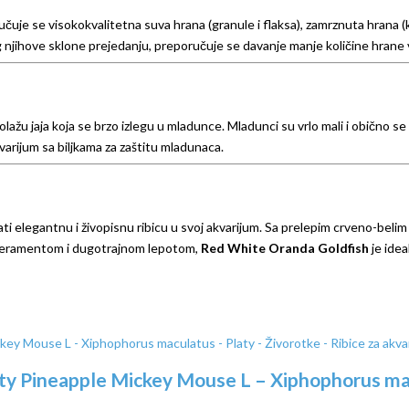
čuje se visokokvalitetna suva hrana (granule i flaksa), zamrznuta hrana (k
Zbog njihove sklone prejedanju, preporučuje se davanje manje količine hrane
ažu jaja koja se brzo izlegu u mladunce. Mladunci su vrlo mali i obično se
varijum sa biljkama za zaštitu mladunaca.
dati elegantnu i živopisnu ribicu u svoj akvarijum. Sa prelepim crveno-beli
mperamentom i dugotrajnom lepotom,
Red White Oranda Goldfish
je idea
ty Pineapple Mickey Mouse L – Xiphophorus m