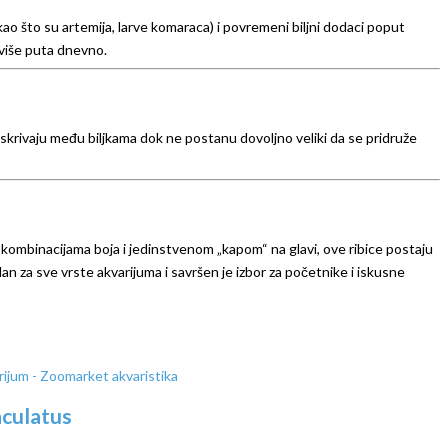
ao što su artemija, larve komaraca) i povremeni biljni dodaci poput
 više puta dnevno.
 skrivaju među biljkama dok ne postanu dovoljno veliki da se pridruže
m kombinacijama boja i jedinstvenom „kapom“ na glavi, ove ribice postaju
lan za sve vrste akvarijuma i savršen je izbor za početnike i iskusne
aculatus