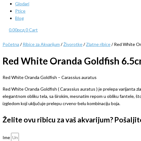
Glodari
Ptice
Blog
0.00
рсд
0
Cart
Početna
/
Ribice za Akvarijum
/
Živorotke
/
Zlatne ribice
/ Red White Or
Red White Oranda Goldfish 6.5c
Red White Oranda Goldfish – Carassius auratus
Red White Oranda Goldfish ( Carassius auratus ) je prelepa varijanta zla
elegantnom obliku tela, sa širokim, mesnatim repom u obliku fantele, što
izgledom koji uključuje prelepu crveno-belu kombinaciju boja.
Želite ovu ribicu za vaš akvarijum? Pošalj
Ime