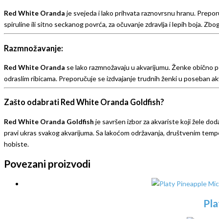
Red White Oranda
je svejeda i lako prihvata raznovrsnu hranu. Preporu
spiruline ili sitno seckanog povrća, za očuvanje zdravlja i lepih boja. 
Razmnožavanje:
Red White Oranda
se lako razmnožavaju u akvarijumu. Ženke obično pol
odraslim ribicama. Preporučuje se izdvajanje trudnih ženki u poseban ak
Zašto odabrati Red White Oranda Goldfish?
Red White Oranda Goldfish
je savršen izbor za akvariste koji žele do
pravi ukras svakog akvarijuma. Sa lakoćom održavanja, društvenim te
hobiste.
Povezani proizvodi
Pla