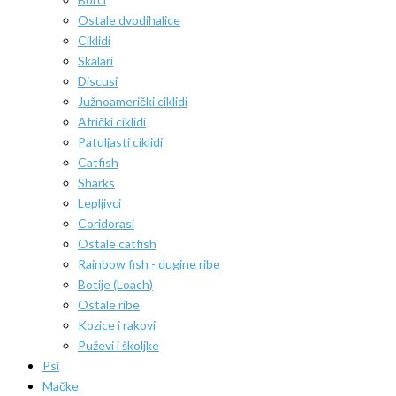
Ostale dvodihalice
Ciklidi
Skalari
Discusi
Južnoamerički ciklidi
Afrički ciklidi
Patuljasti ciklidi
Catfish
Sharks
Lepljivci
Coridorasi
Ostale catfish
Rainbow fish - dugine ribe
Botije (Loach)
Ostale ribe
Kozice i rakovi
Puževi i školjke
Psi
Mačke