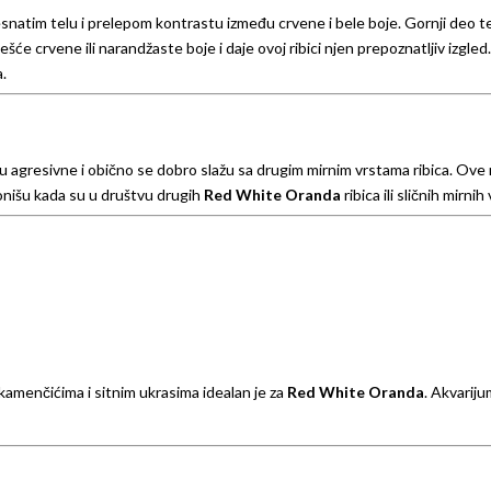
natim telu i prelepom kontrastu između crvene i bele boje. Gornji deo tel
šće crvene ili narandžaste boje i daje ovoj ribici njen prepoznatljiv izgled.
a.
u agresivne i obično se dobro slažu sa drugim mirnim vrstama ribica. Ove r
ionišu kada su u društvu drugih
Red White Oranda
ribica ili sličnih mirnih
 kamenčićima i sitnim ukrasima idealan je za
Red White Oranda
. Akvariju