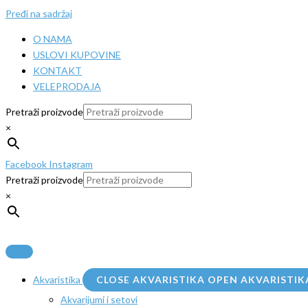
Pređi na sadržaj
O NAMA
USLOVI KUPOVINE
KONTAKT
VELEPRODAJA
Pretraži proizvode
×
Facebook
Instagram
Pretraži proizvode
×
Akvaristika
CLOSE AKVARISTIKA
OPEN AKVARISTIK
Akvarijumi i setovi