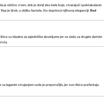
a je obično crven, dok je donji deo bele boje, stvarajući spektakularan
 Rep je širok, u obliku fantele, što doprinosi njihovoj eleganciji.
Red
ibice su idealne za zajedničke akvarijume jer se slažu sa drugim zlatnim
 vrsta.
m sa laganim strujanjem vode je preporučljiv, jer ove ribice preferiraju