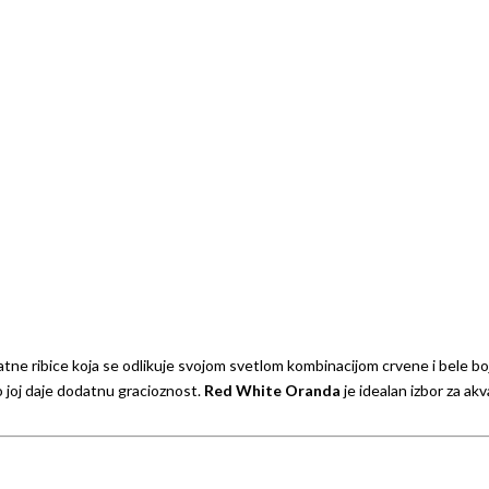
zlatne ribice koja se odlikuje svojom svetlom kombinacijom crvene i bele bo
o joj daje dodatnu gracioznost.
Red White Oranda
je idealan izbor za ak