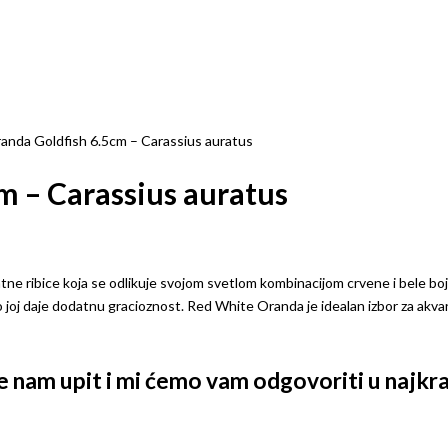
anda Goldfish 6.5cm – Carassius auratus
m – Carassius auratus
tne ribice koja se odlikuje svojom svetlom kombinacijom crvene i bele boje
 joj daje dodatnu gracioznost. Red White Oranda je idealan izbor za akvar
ite nam upit i mi ćemo vam odgovoriti u naj