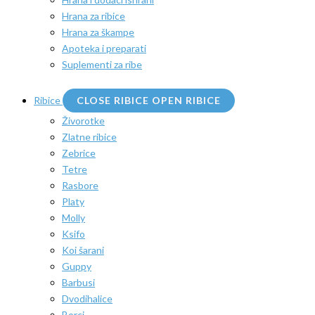
Hrana za ribice
Hrana za škampe
Apoteka i preparati
Suplementi za ribe
Ribice
CLOSE RIBICE
OPEN RIBICE
Živorotke
Zlatne ribice
Zebrice
Tetre
Rasbore
Platy
Molly
Ksifo
Koi šarani
Guppy
Barbusi
Dvodihalice
Borci