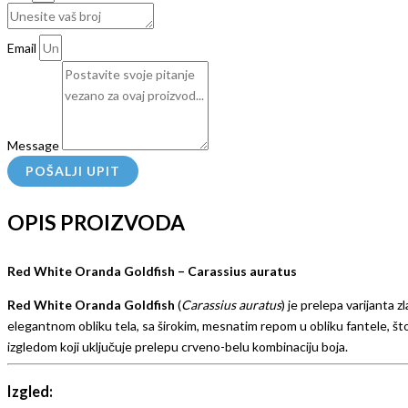
Email
Message
POŠALJI UPIT
OPIS PROIZVODA
Red White Oranda Goldfish – Carassius auratus
Red White Oranda Goldfish
(
Carassius auratus
) je prelepa varijanta 
elegantnom obliku tela, sa širokim, mesnatim repom u obliku fantele, št
izgledom koji uključuje prelepu crveno-belu kombinaciju boja.
Izgled: