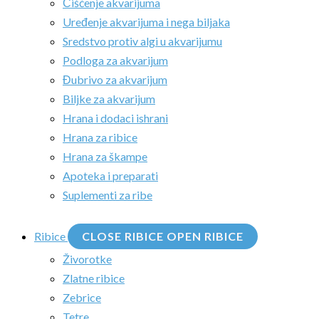
Čišćenje akvarijuma
Uređenje akvarijuma i nega biljaka
Sredstvo protiv algi u akvarijumu
Podloga za akvarijum
Đubrivo za akvarijum
Biljke za akvarijum
Hrana i dodaci ishrani
Hrana za ribice
Hrana za škampe
Apoteka i preparati
Suplementi za ribe
Ribice
CLOSE RIBICE
OPEN RIBICE
Živorotke
Zlatne ribice
Zebrice
Tetre