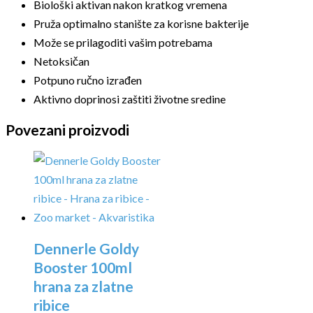
Biološki aktivan nakon kratkog vremena
Pruža optimalno stanište za korisne bakterije
Može se prilagoditi vašim potrebama
Netoksičan
Potpuno ručno izrađen
Aktivno doprinosi zaštiti životne sredine
Povezani proizvodi
Dennerle Goldy
Booster 100ml
hrana za zlatne
ribice