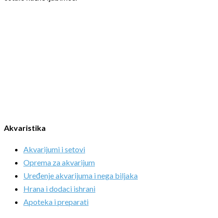
Akvaristika
Akvarijumi i setovi
Oprema za akvarijum
Uređenje akvarijuma i nega biljaka
Hrana i dodaci ishrani
Apoteka i preparati