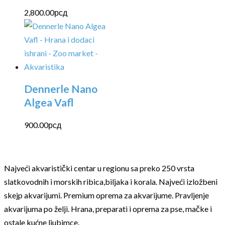
2,800.00
рсд
Dennerle Nano
Algea Vafl
900.00
рсд
Najveći akvaristički centar u regionu sa preko 250 vrsta
slatkovodnih i morskih ribica,biljaka i korala. Najveći izložbeni
skejp akvarijumi. Premium oprema za akvarijume. Pravljenje
akvarijuma po želji. Hrana, preparati i oprema za pse, mačke i
ostale kućne ljubimce.