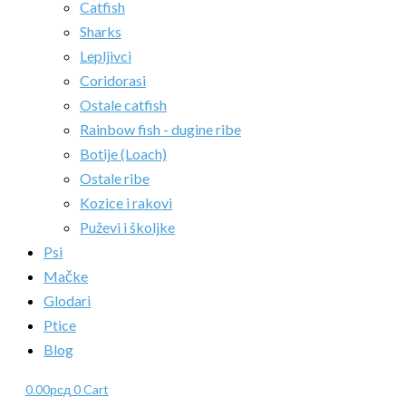
Catfish
Sharks
Lepljivci
Coridorasi
Ostale catfish
Rainbow fish - dugine ribe
Botije (Loach)
Ostale ribe
Kozice i rakovi
Puževi i školjke
Psi
Mačke
Glodari
Ptice
Blog
0.00
рсд
0
Cart