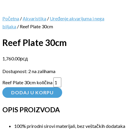
Početna
/
Akvaristika
/
Uređenje akvarijuma i nega
biljaka
/ Reef Plate 30cm
Reef Plate 30cm
1,760.00
рсд
Dostupnost:
2 na zalihama
Reef Plate 30cm količina
DODAJ U KORPU
OPIS PROIZVODA
100% prirodni sirovi materijali, bez veštačkih dodataka