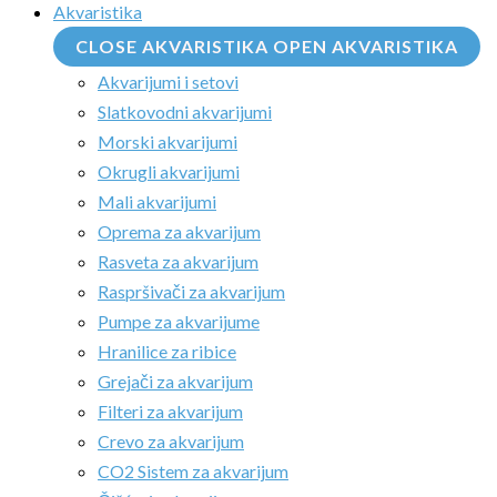
Akvaristika
CLOSE AKVARISTIKA
OPEN AKVARISTIKA
Akvarijumi i setovi
Slatkovodni akvarijumi
Morski akvarijumi
Okrugli akvarijumi
Mali akvarijumi
Oprema za akvarijum
Rasveta za akvarijum
Raspršivači za akvarijum
Pumpe za akvarijume
Hranilice za ribice
Grejači za akvarijum
Filteri za akvarijum
Crevo za akvarijum
CO2 Sistem za akvarijum