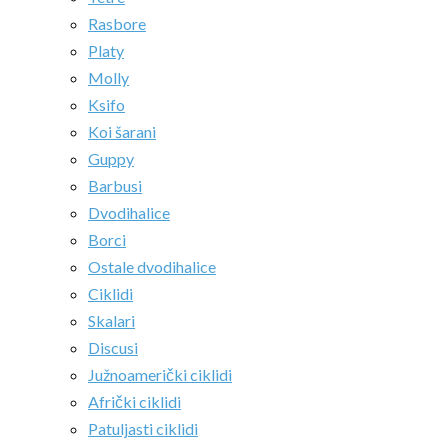
Rasbore
Platy
Molly
Ksifo
Koi šarani
Guppy
Barbusi
Dvodihalice
Borci
Ostale dvodihalice
Ciklidi
Skalari
Discusi
Južnoamerički ciklidi
Afrički ciklidi
Patuljasti ciklidi