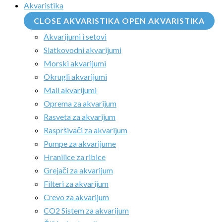
Akvaristika
CLOSE AKVARISTIKA
OPEN AKVARISTIKA
Akvarijumi i setovi
Slatkovodni akvarijumi
Morski akvarijumi
Okrugli akvarijumi
Mali akvarijumi
Oprema za akvarijum
Rasveta za akvarijum
Raspršivači za akvarijum
Pumpe za akvarijume
Hranilice za ribice
Grejači za akvarijum
Filteri za akvarijum
Crevo za akvarijum
CO2 Sistem za akvarijum