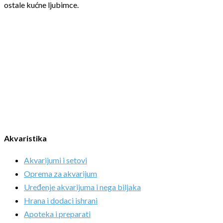
ostale kućne ljubimce.
Akvaristika
Akvarijumi i setovi
Oprema za akvarijum
Uređenje akvarijuma i nega biljaka
Hrana i dodaci ishrani
Apoteka i preparati