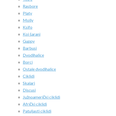
Rasbore
Platy
Molly
Ksifo
Koi šarani
Guppy
Barbusi
Dvodihalice
Borci
Ostale dvodihalice
Ciklidi
Skalari
Discusi
Južnoamerički ciklidi
Afrički ciklidi
Patuljasti ciklidi