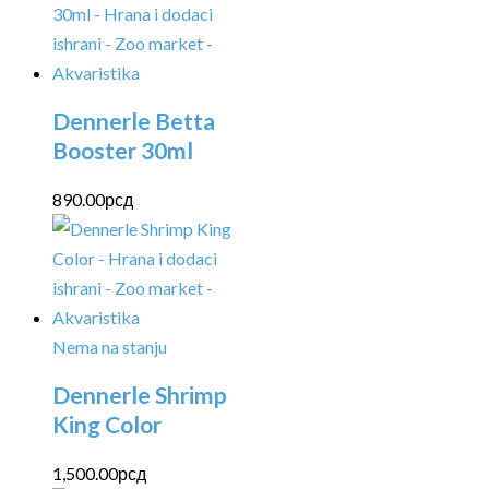
Dennerle Betta
Booster 30ml
890.00
рсд
Nema na stanju
Dennerle Shrimp
King Color
1,500.00
рсд