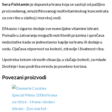
Sera Fishtamin
je dopunska hrana koja se sastoji od pažljivo
proizvedenog, emulzifikovanog multivitaminskog koncentrata
za sve ribe u slatkoj i morskoj vodi.
Efikasno i sigurno dodaje sve esencijalne vitamine ishrani.
Pomaže u zatvaranju mogućih nutritivnih praznina i sprečava
nedostatke kada se jednostavno kaplje na hranu ili dodaje u
vodu. Ojačava otpornost na bolesti, zdravlje i živahnost riba.
Upotreba tokom stresnih situacija, u slučaju bolesti, za mlade
životinje i kao podrška mrestu je posebno korisna.
Povezani proizvodi