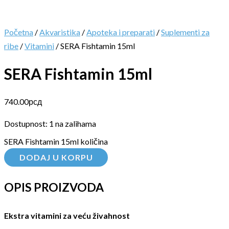
Početna
/
Akvaristika
/
Apoteka i preparati
/
Suplementi za
ribe
/
Vitamini
/ SERA Fishtamin 15ml
SERA Fishtamin 15ml
740.00
рсд
Dostupnost:
1 na zalihama
SERA Fishtamin 15ml količina
DODAJ U KORPU
OPIS PROIZVODA
Ekstra vitamini za veću živahnost