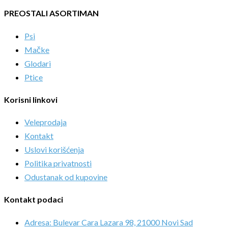
PREOSTALI ASORTIMAN
Psi
Mačke
Glodari
Ptice
Korisni linkovi
Veleprodaja
Kontakt
Uslovi korišćenja
Politika privatnosti
Odustanak od kupovine
Kontakt podaci
Adresa: Bulevar Cara Lazara 98, 21000 Novi Sad