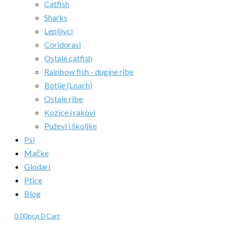
Catfish
Sharks
Lepljivci
Coridorasi
Ostale catfish
Rainbow fish - dugine ribe
Botije (Loach)
Ostale ribe
Kozice i rakovi
Puževi i školjke
Psi
Mačke
Glodari
Ptice
Blog
0.00
рсд
0
Cart