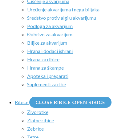
Čišćenje akvarijuma
Uređenje akvarijuma i nega biljaka
Sredstvo protiv algi u akvarijumu
Podloga za akvarijum
Đubrivo za akvarijum
Biljke za akvarijum
Hrana i dodaci ishrani
Hrana za ribice
Hrana za škampe
Apoteka i preparati
Suplementi za ribe
Ribice
CLOSE RIBICE
OPEN RIBICE
Živorotke
Zlatne ribice
Zebrice
Tetre