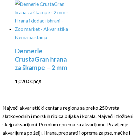
Nema na stanju
Dennerle
CrustaGran hrana
za škampe – 2 mm
1,020.00
рсд
Najveći akvaristički centar u regionu sa preko 250 vrsta
slatkovodnih i morskih ribica,biljaka i korala. Najveći izložbeni
skejp akvarijumi. Premium oprema za akvarijume. Pravljenje
akvarijuma po želji. Hrana, preparati i oprema za pse, mačke i