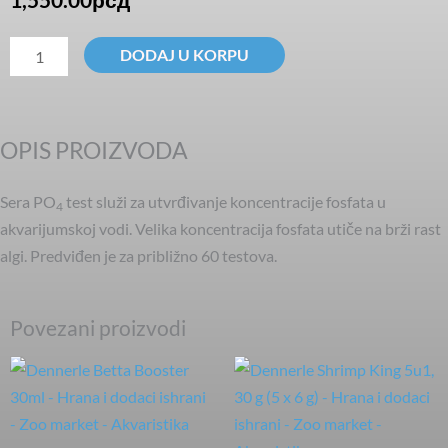
SERA
DODAJ U KORPU
PO4-
Test
količina
OPIS PROIZVODA
Sera PO
test služi za utvrđivanje koncentracije fosfata u
4
akvarijumskoj vodi. Velika koncentracija fosfata utiče na brži rast
algi. Predviđen je za približno 60 testova.
Povezani proizvodi