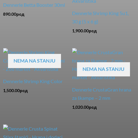
Dennerle Betta Booster 30ml
Dennerle Shrimp King 5u1,
890.00
рсд
30 g (5 x 6 g)
1,900.00
рсд
NEMA NA STANJU
NEMA NA STANJU
Dennerle Shrimp King Color
Dennerle CrustaGran hrana
1,500.00
рсд
za škampe – 2 mm
1,020.00
рсд