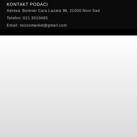
KONTAKT PODACI
Adresa: Bulevar Cara Lazara 98, 21000 Novi Sad
Telefon: 021 3010485
Email: nszoomarket@gmail.com