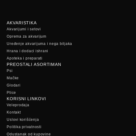
AKVARISTIKA
Akvarijumi i setovi
Oprema za akvarijum
Uređenje akvarijuma i nega biljaka
Hrana i dodaci ishrani
Apoteka i preparati
PREOSTALI ASORTIMAN
Psi
Mačke
Glodari
Ptice
KORISNI LINKOVI
Veleprodaja
Kontakt
Uslovi korišćenja
Politika privatnosti
Odustanak od kupovine