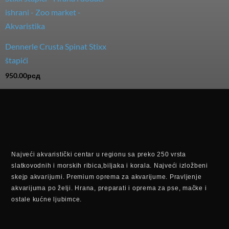
Dennerle Crusta Spinat Stixx
štapići
950.00
рсд
Najveći akvaristički centar u regionu sa preko 250 vrsta
slatkovodnih i morskih ribica,biljaka i korala. Najveći izložbeni
skejp akvarijumi. Premium oprema za akvarijume. Pravljenje
akvarijuma po želji. Hrana, preparati i oprema za pse, mačke i
ostale kućne ljubimce.