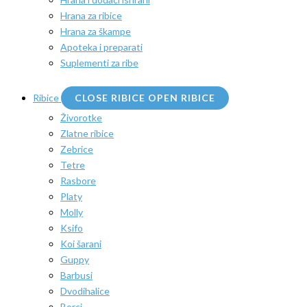
Hrana za ribice
Hrana za škampe
Apoteka i preparati
Suplementi za ribe
Ribice
CLOSE RIBICE
OPEN RIBICE
Živorotke
Zlatne ribice
Zebrice
Tetre
Rasbore
Platy
Molly
Ksifo
Koi šarani
Guppy
Barbusi
Dvodihalice
Borci