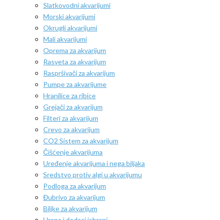
Slatkovodni akvarijumi
Morski akvarijumi
Okrugli akvarijumi
Mali akvarijumi
Oprema za akvarijum
Rasveta za akvarijum
Raspršivači za akvarijum
Pumpe za akvarijume
Hranilice za ribice
Grejači za akvarijum
Filteri za akvarijum
Crevo za akvarijum
CO2 Sistem za akvarijum
Čišćenje akvarijuma
Uređenje akvarijuma i nega biljaka
Sredstvo protiv algi u akvarijumu
Podloga za akvarijum
Đubrivo za akvarijum
Biljke za akvarijum
Hrana i dodaci ishrani