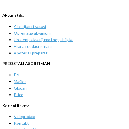
Akvaristika
Akvarijumi i setovi
Oprema za akvarijum
Uređenje akvarijuma i nega biljaka
Hrana i dodaci ishrani
Apoteka i preparati
PREOSTALI ASORTIMAN
Psi
Mačke
Glodari
Ptice
Korisni linkovi
Veleprodaja
Kontakt