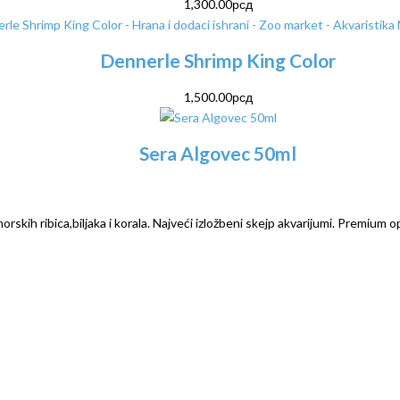
1,300.00
рсд
Dennerle Shrimp King Color
1,500.00
рсд
Sera Algovec 50ml
rskih ribica,biljaka i korala. Najveći izložbeni skejp akvarijumi. Premium o