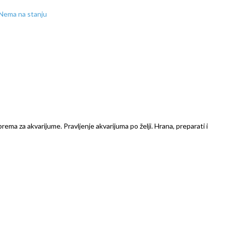
Nema na stanju
prema za akvarijume. Pravljenje akvarijuma po želji. Hrana, preparati i