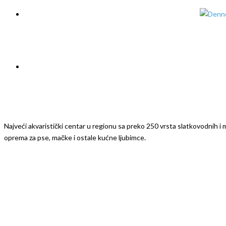
Najveći akvaristički centar u regionu sa preko 250 vrsta slatkovodnih i mo
oprema za pse, mačke i ostale kućne ljubimce.