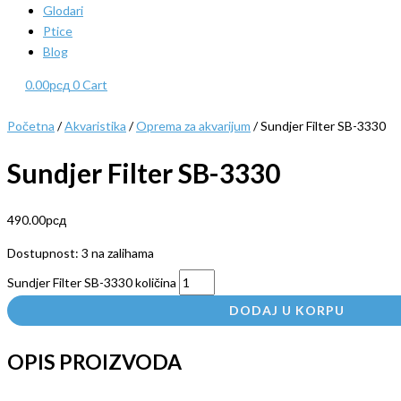
Glodari
Ptice
Blog
0.00
рсд
0
Cart
Početna
/
Akvaristika
/
Oprema za akvarijum
/ Sundjer Filter SB-3330
Sundjer Filter SB-3330
490.00
рсд
Dostupnost:
3 na zalihama
Sundjer Filter SB-3330 količina
DODAJ U KORPU
OPIS PROIZVODA