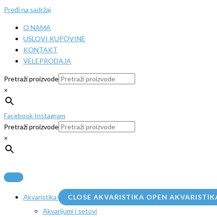
Pređi na sadržaj
O NAMA
USLOVI KUPOVINE
KONTAKT
VELEPRODAJA
Pretraži proizvode
×
Facebook
Instagram
Pretraži proizvode
×
Akvaristika
CLOSE AKVARISTIKA
OPEN AKVARISTIK
Akvarijumi i setovi