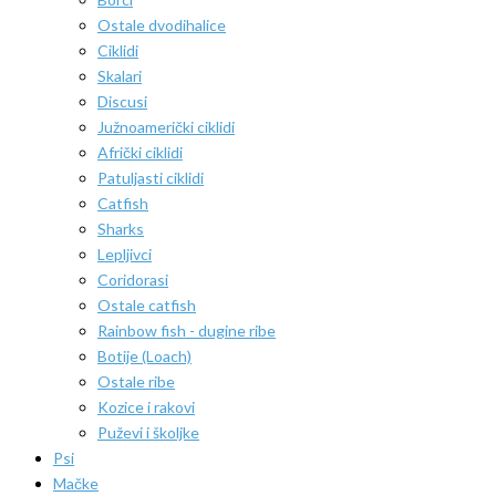
Ostale dvodihalice
Ciklidi
Skalari
Discusi
Južnoamerički ciklidi
Afrički ciklidi
Patuljasti ciklidi
Catfish
Sharks
Lepljivci
Coridorasi
Ostale catfish
Rainbow fish - dugine ribe
Botije (Loach)
Ostale ribe
Kozice i rakovi
Puževi i školjke
Psi
Mačke