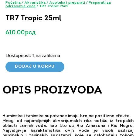
Početna
/
Akvaristika
/
Apoteka i preparati
/
Preparati za
održavanje vode
/ TR7 Tropic 25ml
TR7 Tropic 25ml
610.00
рсд
Dostupnost:
1 na zalihama
DODAJ U KORPU
OPIS PROIZVODA
Huminske i taninske supstance imaju brojne pozitivne efekte
Mnogi od najomiljenijih akvarijumskih riba potiču iz tropskih
oblasti tamnih voda, kao što su Rio Amazona i Rio Negro.
Najvidljivija karakteristika ovih voda je visok sadržaj
huminskih i taninskih supstanci, koje se oslobađaju tokom