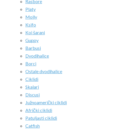
Rasbore
Platy
Molly
Ksifo
Koi šarani
Guppy
Barbusi
Dvodihalice
Borci
Ostale dvodihalice
Ciklidi
Skalari
Discusi
Južnoamerički ciklidi
Afrički ciklidi
Patuljasti ciklidi
Catfish