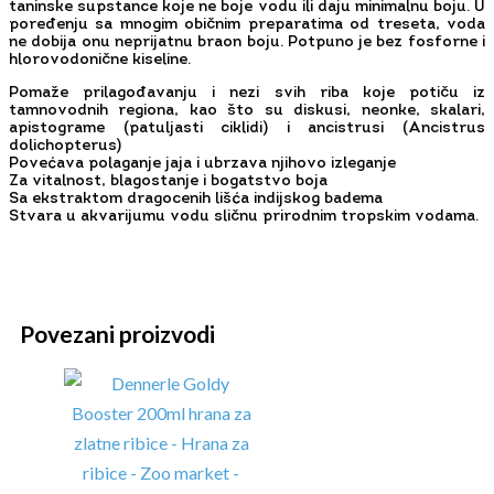
taninske supstance koje ne boje vodu ili daju minimalnu boju. U
poređenju sa mnogim običnim preparatima od treseta, voda
ne dobija onu neprijatnu braon boju. Potpuno je bez fosforne i
hlorovodonične kiseline.
Pomaže prilagođavanju i nezi svih riba koje potiču iz
tamnovodnih regiona, kao što su diskusi, neonke, skalari,
apistograme (patuljasti ciklidi) i ancistrusi (Ancistrus
dolichopterus)
Povećava polaganje jaja i ubrzava njihovo izleganje
Za vitalnost, blagostanje i bogatstvo boja
Sa ekstraktom dragocenih lišća indijskog badema
Stvara u akvarijumu vodu sličnu prirodnim tropskim vodama.
Povezani proizvodi