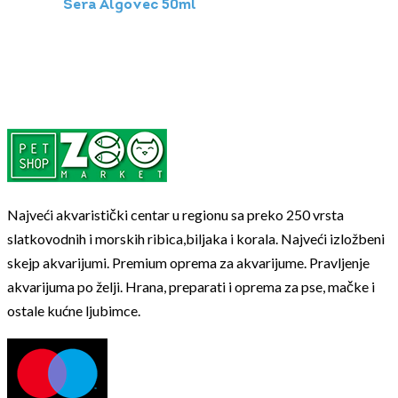
Sera Algovec 50ml
Najveći akvaristički centar u regionu sa preko 250 vrsta
slatkovodnih i morskih ribica,biljaka i korala. Najveći izložbeni
skejp akvarijumi. Premium oprema za akvarijume. Pravljenje
akvarijuma po želji. Hrana, preparati i oprema za pse, mačke i
ostale kućne ljubimce.