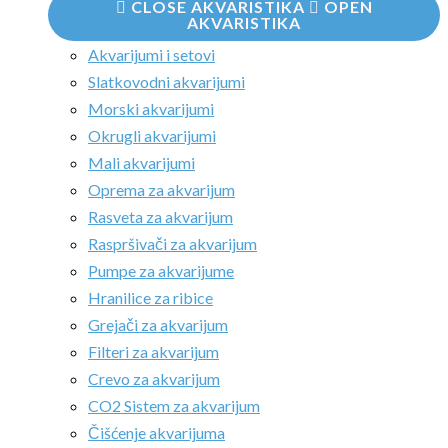
CLOSE AKVARISTIKA
OPEN
AKVARISTIKA
Akvarijumi i setovi
Slatkovodni akvarijumi
Morski akvarijumi
Okrugli akvarijumi
Mali akvarijumi
Oprema za akvarijum
Rasveta za akvarijum
Raspršivači za akvarijum
Pumpe za akvarijume
Hranilice za ribice
Grejači za akvarijum
Filteri za akvarijum
Crevo za akvarijum
CO2 Sistem za akvarijum
Čišćenje akvarijuma