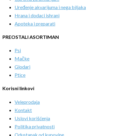
Uređenje akvarijuma i nega biljaka
Hrana i dodaci ishrani
Apoteka i preparati
PREOSTALI ASORTIMAN
Psi
Mačke
Glodari
Ptice
Korisni linkovi
Veleprodaja
Kontakt
Uslovi korišćenja
Politika privatnosti
Odustanak od kupovine