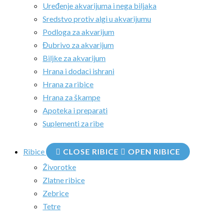
Uređenje akvarijuma i nega biljaka
Sredstvo protiv algi u akvarijumu
Podloga za akvarijum
Đubrivo za akvarijum
Biljke za akvarijum
Hrana i dodaci ishrani
Hrana za ribice
Hrana za škampe
Apoteka i preparati
Suplementi za ribe
Ribice
CLOSE RIBICE
OPEN RIBICE
Živorotke
Zlatne ribice
Zebrice
Tetre