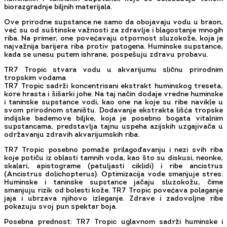
biorazgradnje biljnih materijala.
Ove prirodne supstance ne samo da obojavaju vodu u braon,
već su od suštinske važnosti za zdravlje i blagostanje mnogih
riba. Na primer, one povećavaju otpornost sluzokože, koja je
najvažnija barijera riba protiv patogena. Huminske supstance,
kada se unesu putem ishrane, pospešuju zdravu probavu.
TR7 Tropic stvara vodu u akvarijumu sličnu prirodnim
tropskim vodama
TR7 Tropic sadrži koncentrisani ekstrakt huminskog treseta,
kore hrasta i šišarki johe. Na taj način dodaje vredne huminske
i taninske supstance vodi, kao one na koje su ribe navikle u
svom prirodnom staništu. Dodavanje ekstrakta lišća tropske
indijske bademove biljke, koja je posebno bogata vitalnim
supstancama, predstavlja tajnu uspeha azijskih uzgajivača u
održavanju zdravih akvarijumskih riba.
TR7 Tropic posebno pomaže prilagođavanju i nezi svih riba
koje potiču iz oblasti tamnih voda, kao što su diskusi, neonke,
skalari, apistograme (patuljasti ciklidi) i ribe ancistrus
(Ancistrus dolichopterus). Optimizacija vode smanjuje stres.
Huminske i taninske supstance jačaju sluzokožu, čime
smanjuju rizik od bolesti kože. TR7 Tropic povećava polaganje
jaja i ubrzava njihovo izleganje. Zdrave i zadovoljne ribe
pokazuju svoj pun spektar boja.
Posebna prednost: TR7 Tropic uglavnom sadrži huminske i