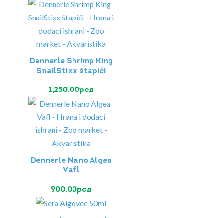
Dennerle Shrimp King
SnailStixx štapići
1,250.00
рсд
Dennerle Nano Algea
Vafl
900.00
рсд