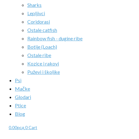
Sharks
Lepljivci
Coridorasi
Ostale catfish
Rainbow fish - dugine ribe
Botije (Loach)
Ostale ribe
Kozice i rakovi
Puževi i školjke
Psi
Mačke
Glodari
Ptice
Blog
0.00
рсд
0
Cart