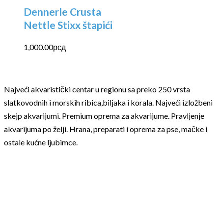
Dennerle Crusta
Nettle Stixx štapići
1,000.00
рсд
Najveći akvaristički centar u regionu sa preko 250 vrsta
slatkovodnih i morskih ribica,biljaka i korala. Najveći izložbeni
skejp akvarijumi. Premium oprema za akvarijume. Pravljenje
akvarijuma po želji. Hrana, preparati i oprema za pse, mačke i
ostale kućne ljubimce.