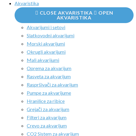
Akvaristika
CLOSE AKVARISTIKA
OPEN
AKVARISTIKA
Akvarijumi i setovi
Slatkovodni akvarijumi
Morski akvarijumi
Okrugli akvarijumi
Mali akvarijumi
Oprema za akvarijum
Rasveta za akvarijum
Raspršivači za akvarijum
Pumpe za akvarijume
Hranilice za ribice
Grejači za akvarijum
Filteri za akvarijum
Crevo za akvarijum
CO2 Sistem za akvarijum