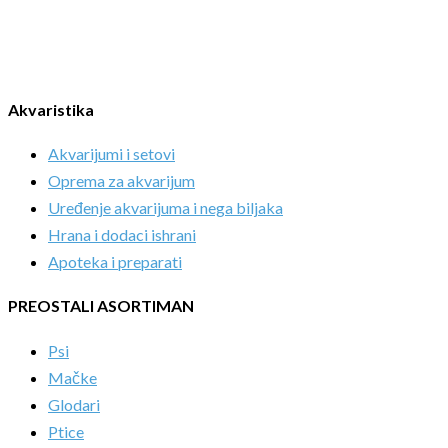
Akvaristika
Akvarijumi i setovi
Oprema za akvarijum
Uređenje akvarijuma i nega biljaka
Hrana i dodaci ishrani
Apoteka i preparati
PREOSTALI ASORTIMAN
Psi
Mačke
Glodari
Ptice