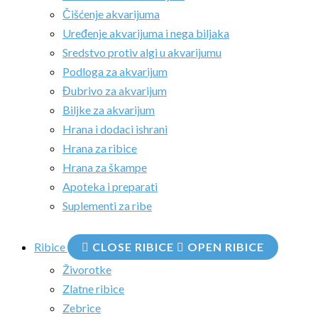
Čišćenje akvarijuma
Uređenje akvarijuma i nega biljaka
Sredstvo protiv algi u akvarijumu
Podloga za akvarijum
Đubrivo za akvarijum
Biljke za akvarijum
Hrana i dodaci ishrani
Hrana za ribice
Hrana za škampe
Apoteka i preparati
Suplementi za ribe
Ribice
CLOSE RIBICE
OPEN RIBICE
Živorotke
Zlatne ribice
Zebrice