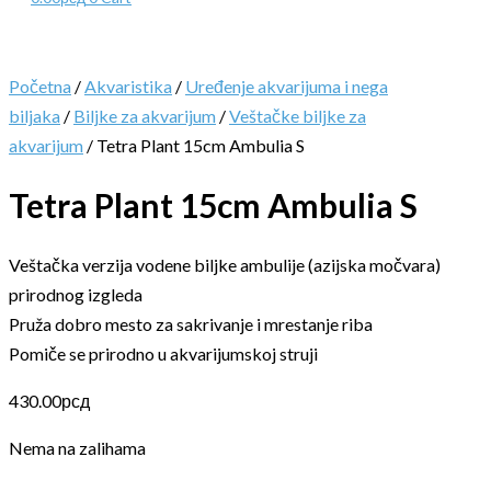
Početna
/
Akvaristika
/
Uređenje akvarijuma i nega
biljaka
/
Biljke za akvarijum
/
Veštačke biljke za
akvarijum
/ Tetra Plant 15cm Ambulia S
Tetra Plant 15cm Ambulia S
Veštačka verzija vodene biljke ambulije (azijska močvara)
prirodnog izgleda
Pruža dobro mesto za sakrivanje i mrestanje riba
Pomiče se prirodno u akvarijumskoj struji
430.00
рсд
Nema na zalihama