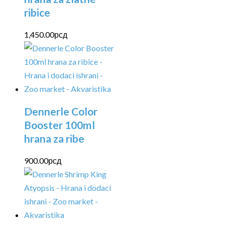
ribice
1,450.00
рсд
Dennerle Color
Booster 100ml
hrana za ribe
900.00
рсд