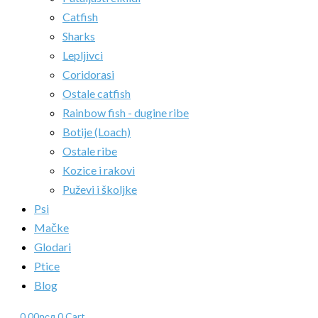
Catfish
Sharks
Lepljivci
Coridorasi
Ostale catfish
Rainbow fish - dugine ribe
Botije (Loach)
Ostale ribe
Kozice i rakovi
Puževi i školjke
Psi
Mačke
Glodari
Ptice
Blog
0.00
рсд
0
Cart