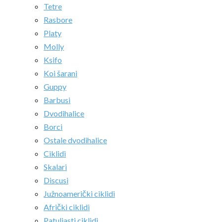
Tetre
Rasbore
Platy
Molly
Ksifo
Koi šarani
Guppy
Barbusi
Dvodihalice
Borci
Ostale dvodihalice
Ciklidi
Skalari
Discusi
Južnoamerički ciklidi
Afrički ciklidi
Patuljasti ciklidi