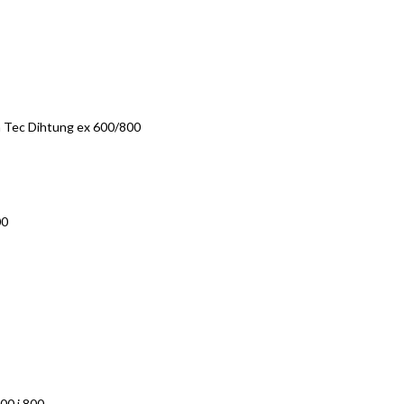
a Tec Dihtung ex 600/800
00
00 i 800