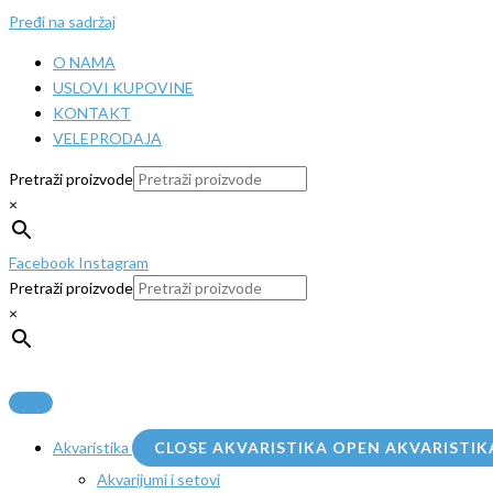
Pređi na sadržaj
O NAMA
USLOVI KUPOVINE
KONTAKT
VELEPRODAJA
Pretraži proizvode
×
Facebook
Instagram
Pretraži proizvode
×
Akvaristika
CLOSE AKVARISTIKA
OPEN AKVARISTIK
Akvarijumi i setovi