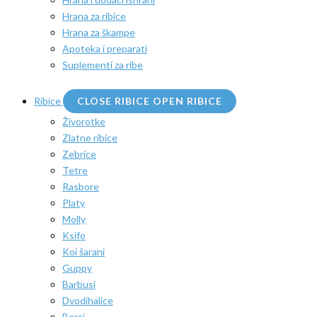
Hrana za ribice
Hrana za škampe
Apoteka i preparati
Suplementi za ribe
Ribice
CLOSE RIBICE
OPEN RIBICE
Živorotke
Zlatne ribice
Zebrice
Tetre
Rasbore
Platy
Molly
Ksifo
Koi šarani
Guppy
Barbusi
Dvodihalice
Borci