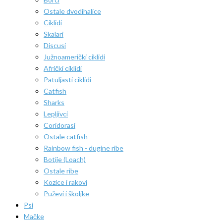
Ostale dvodihalice
Ciklidi
Skalari
Discusi
Južnoamerički ciklidi
Afrički ciklidi
Patuljasti ciklidi
Catfish
Sharks
Lepljivci
Coridorasi
Ostale catfish
Rainbow fish - dugine ribe
Botije (Loach)
Ostale ribe
Kozice i rakovi
Puževi i školjke
Psi
Mačke