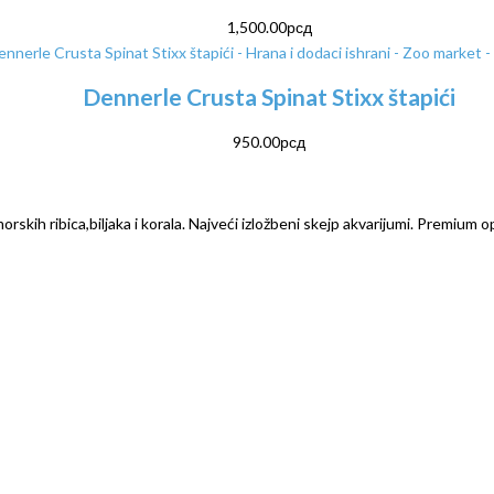
1,500.00
рсд
Dennerle Crusta Spinat Stixx štapići
950.00
рсд
rskih ribica,biljaka i korala. Najveći izložbeni skejp akvarijumi. Premium o