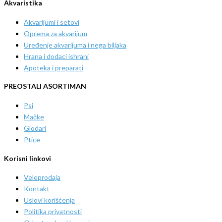
Akvaristika
Akvarijumi i setovi
Oprema za akvarijum
Uređenje akvarijuma i nega biljaka
Hrana i dodaci ishrani
Apoteka i preparati
PREOSTALI ASORTIMAN
Psi
Mačke
Glodari
Ptice
Korisni linkovi
Veleprodaja
Kontakt
Uslovi korišćenja
Politika privatnosti