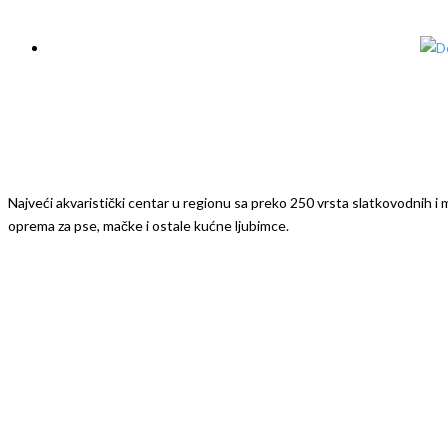
Najveći akvaristički centar u regionu sa preko 250 vrsta slatkovodnih i mo
oprema za pse, mačke i ostale kućne ljubimce.