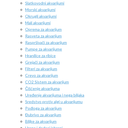
Slatkovodni akvarijumi
Morski akvarijumi
Okrugli akvarijumi
Mali akvarijumi
Oprema za akvarijum
Rasveta za akvarijum
Raspršivači za akvarijum
Pumpe za akvarijume
Hranilice za ribice
Grejači za akvarijum
Filteri za akvarijum
Crevo za akvarijum
CO2 Sistem za akvarijum
Čišćenje akvarijuma
Uređenje akvarijuma i nega biljaka
Sredstvo protiv algi u akvarijumu
Podloga za akvarijum
Đubrivo za akvarijum
Biljke za akvarijum
Hrana i dodaci ishrani