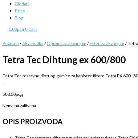
Glodari
Ptice
Blog
0.00
рсд
0
Cart
Početna
/
Akvaristika
/
Oprema za akvarijum
/
Filteri za akvarijum
/ Tetr
Tetra Tec Dihtung ex 600/800
Tetra Tec rezervne dihtung gumice za kanister filtere Tetra EX 600 i 8
.
500.00
рсд
Nema na zalihama
OPIS PROIZVODA
Tetra Tec rezervne dihtung gumice za kanister filtere Tetra EX 6