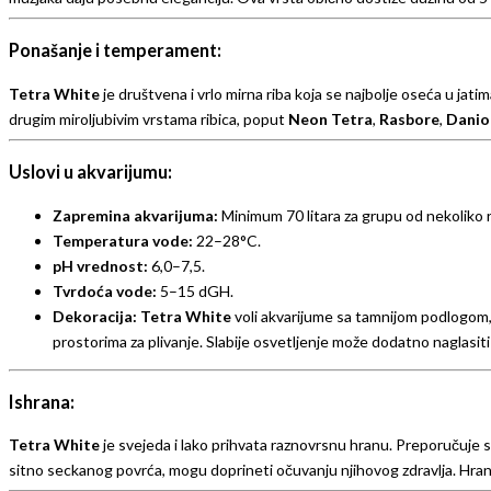
Ponašanje i temperament:
Tetra White
je društvena i vrlo mirna riba koja se najbolje oseća u jat
drugim miroljubivim vrstama ribica, poput
Neon Tetra
,
Rasbore
,
Danio
Uslovi u akvarijumu:
Zapremina akvarijuma:
Minimum 70 litara za grupu od nekoliko r
Temperatura vode:
22–28°C.
pH vrednost:
6,0–7,5.
Tvrdoća vode:
5–15 dGH.
Dekoracija:
Tetra White
voli akvarijume sa tamnijom podlogom, 
prostorima za plivanje. Slabije osvetljenje može dodatno naglasiti
Ishrana:
Tetra White
je svejeda i lako prihvata raznovrsnu hranu. Preporučuje se 
sitno seckanog povrća, mogu doprineti očuvanju njihovog zdravlja. Hran