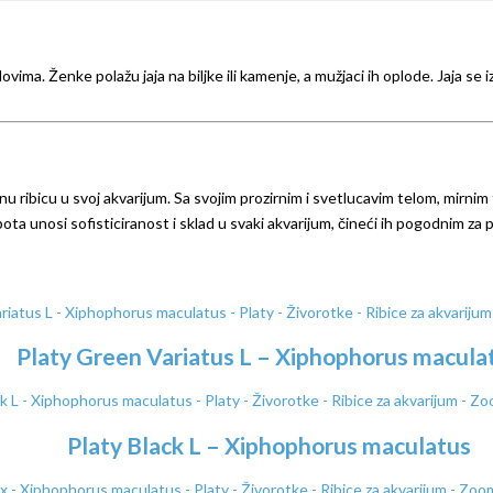
ima. Ženke polažu jaja na biljke ili kamenje, a mužjaci ih oplode. Jaja s
antnu ribicu u svoj akvarijum. Sa svojim prozirnim i svetlucavim telom, mi
pota unosi sofisticiranost i sklad u svaki akvarijum, čineći ih pogodnim za
Platy Green Variatus L – Xiphophorus macula
Platy Black L – Xiphophorus maculatus