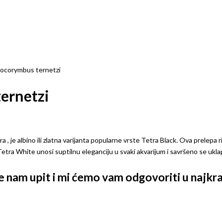
ocorymbus ternetzi
ernetzi
 je albino ili zlatna varijanta popularne vrste Tetra Black. Ova prelepa r
etra White unosi suptilnu eleganciju u svaki akvarijum i savršeno se ukla
ite nam upit i mi ćemo vam odgovoriti u naj