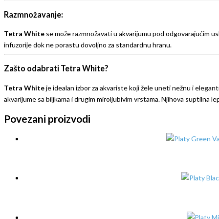
Razmnožavanje:
Tetra White
se može razmnožavati u akvarijumu pod odgovarajućim uslov
infuzorije dok ne porastu dovoljno za standardnu hranu.
Zašto odabrati Tetra White?
Tetra White
je idealan izbor za akvariste koji žele uneti nežnu i eleg
akvarijume sa biljkama i drugim miroljubivim vrstama. Njihova suptilna le
Povezani proizvodi