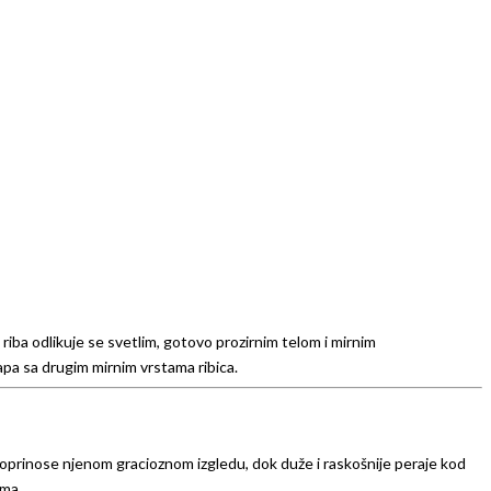
 riba odlikuje se svetlim, gotovo prozirnim telom i mirnim
apa sa drugim mirnim vrstama ribica.
 doprinose njenom gracioznom izgledu, dok duže i raskošnije peraje kod
ima.