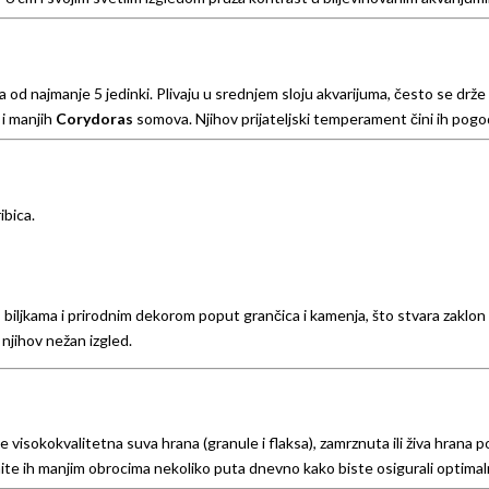
ima od najmanje 5 jedinki. Plivaju u srednjem sloju akvarijuma, često se d
i manjih
Corydoras
somova. Njihov prijateljski temperament čini ih pogo
ibica.
biljkama i prirodnim dekorom poput grančica i kamenja, što stvara zaklon i
 njihov nežan izgled.
visokokvalitetna suva hrana (granule i flaksa), zamrznuta ili živa hrana pop
ite ih manjim obrocima nekoliko puta dnevno kako biste osigurali optimal