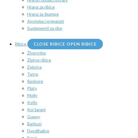
Hrana za ribice
Hrana za škampe
Apoteka i preparati
Suplementi za ribe
Ribice
CLOSE RIBICE
OPEN RIBICE
Živorotke
Zlatne ribice
Zebrice
Tetre
Rasbore
Platy
Molly
Ksifo
Koi šarani
Guppy
Barbusi
Dvodihalice
Borci