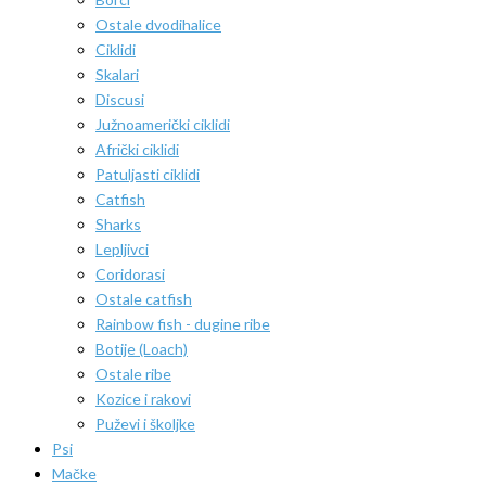
Ostale dvodihalice
Ciklidi
Skalari
Discusi
Južnoamerički ciklidi
Afrički ciklidi
Patuljasti ciklidi
Catfish
Sharks
Lepljivci
Coridorasi
Ostale catfish
Rainbow fish - dugine ribe
Botije (Loach)
Ostale ribe
Kozice i rakovi
Puževi i školjke
Psi
Mačke