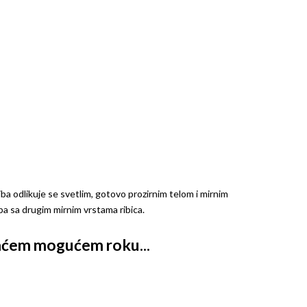
iba odlikuje se svetlim, gotovo prozirnim telom i mirnim
pa sa drugim mirnim vrstama ribica.
kraćem mogućem roku...