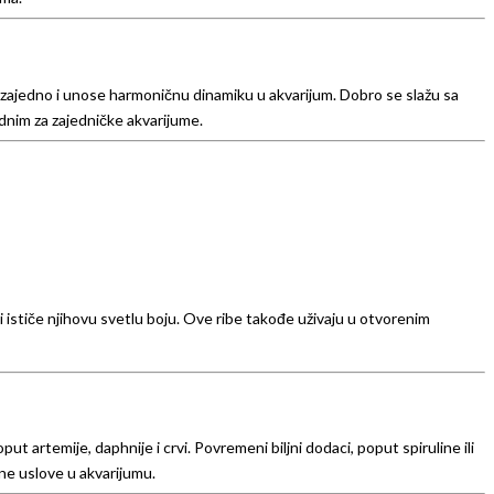
rže zajedno i unose harmoničnu dinamiku u akvarijum. Dobro se slažu sa
dnim za zajedničke akvarijume.
 ističe njihovu svetlu boju. Ove ribe takođe uživaju u otvorenim
ut artemije, daphnije i crvi. Povremeni biljni dodaci, poput spiruline ili
ne uslove u akvarijumu.