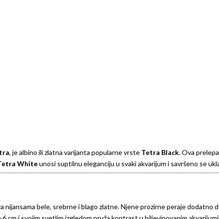
tra
, je albino ili zlatna varijanta popularne vrste
Tetra Black
. Ova prelepa
Tetra White
unosi suptilnu eleganciju u svaki akvarijum i savršeno se ukl
iva nijansama bele, srebrne i blago zlatne. Njene prozirne peraje dodatno
6 cm i svojim svetlim izgledom pruža kontrast u biljevinovanim akvarijum