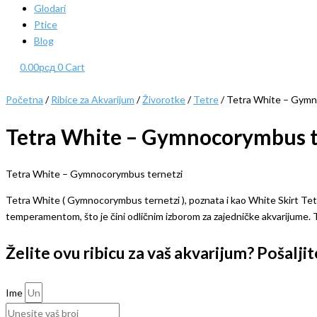
Glodari
Ptice
Blog
0.00
рсд
0
Cart
Početna
/
Ribice za Akvarijum
/
Živorotke
/
Tetre
/ Tetra White – Gymn
Tetra White – Gymnocorymbus t
Tetra White – Gymnocorymbus ternetzi
Tetra White ( Gymnocorymbus ternetzi ), poznata i kao White Skirt Tetra ,
temperamentom, što je čini odličnim izborom za zajedničke akvarijume. T
Želite ovu ribicu za vaš akvarijum? Pošalj
Ime