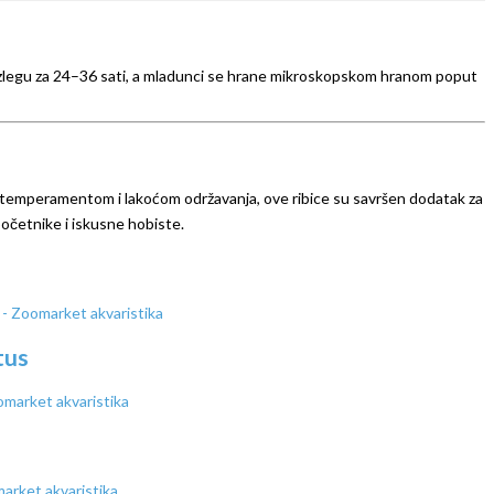
e izlegu za 24–36 sati, a mladunci se hrane mikroskopskom hranom poput
rnim temperamentom i lakoćom održavanja, ove ribice su savršen dodatak za
 početnike i iskusne hobiste.
tus