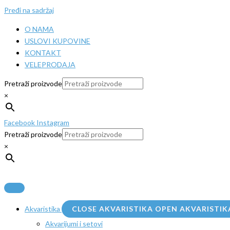
Pređi na sadržaj
O NAMA
USLOVI KUPOVINE
KONTAKT
VELEPRODAJA
Pretraži proizvode
×
Facebook
Instagram
Pretraži proizvode
×
Akvaristika
CLOSE AKVARISTIKA
OPEN AKVARISTIK
Akvarijumi i setovi