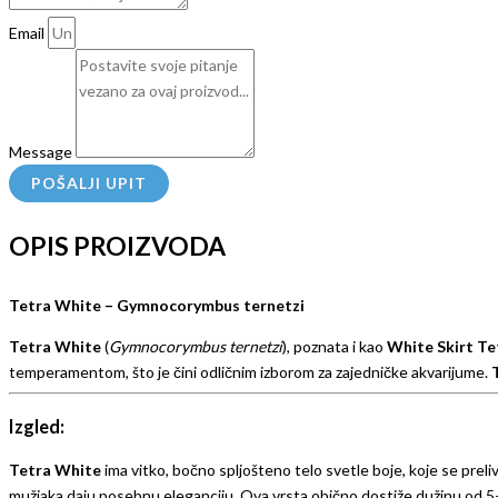
Email
Message
POŠALJI UPIT
OPIS PROIZVODA
Tetra White – Gymnocorymbus ternetzi
Tetra White
(
Gymnocorymbus ternetzi
), poznata i kao
White Skirt Te
temperamentom, što je čini odličnim izborom za zajedničke akvarijume.
Izgled:
Tetra White
ima vitko, bočno spljošteno telo svetle boje, koje se prel
mužjaka daju posebnu eleganciju. Ova vrsta obično dostiže dužinu od 5–