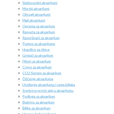
Slatkovodni akvarijumi
Morski akvarijumi
Okrugli akvarijumi
Mali akvarijumi
Oprema za akvarijum
Rasveta za akvarijum
Raspršivači za akvarijum
Pumpe za akvarijume
Hranilice za ribice
Grejači za akvarijum
Filteri za akvarijum
Crevo za akvarijum
CO2 Sistem za akvarijum
Čišćenje akvarijuma
Uređenje akvarijuma i nega biljaka
Sredstvo protiv algi u akvarijumu
Podloga za akvarijum
Đubrivo za akvarijum
Biljke za akvarijum
Hrana i dodaci ishrani