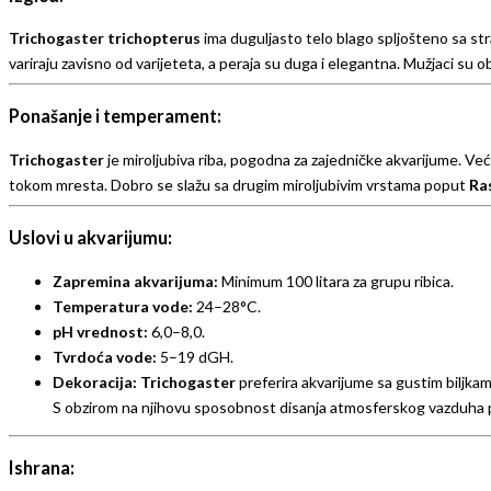
Trichogaster trichopterus
ima duguljasto telo blago spljošteno sa st
variraju zavisno od varijeteta, a peraja su duga i elegantna. Mužjaci su 
Ponašanje i temperament:
Trichogaster
je miroljubiva riba, pogodna za zajedničke akvarijume. Ve
tokom mresta. Dobro se slažu sa drugim miroljubivim vrstama poput
Ra
Uslovi u akvarijumu:
Zapremina akvarijuma:
Minimum 100 litara za grupu ribica.
Temperatura vode:
24–28°C.
pH vrednost:
6,0–8,0.
Tvrdoća vode:
5–19 dGH.
Dekoracija:
Trichogaster
preferira akvarijume sa gustim biljkam
S obzirom na njihovu sposobnost disanja atmosferskog vazduha p
Ishrana: