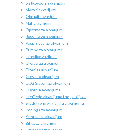
Slatkovodni akvarijumi
Morski akvarijumi
Okrugli akvarijumi
Mali akvarijumi
Oprema za akvarijum
Rasveta za akvarijum
Raspršivači za akvarijum
Pumpe za akvarijume
Hranilice za ribice
Grejači za akvarijum
Filteri za akvarijum
Crevo za akvarijum
CO2 Sistem za akvarijum
Čišćenje akvarijuma
Uređenje akvarijuma i nega biljaka
Sredstvo protiv algi u akvarijumu
Podloga za akvarijum
Đubrivo za akvarijum
Biljke za akvarijum
Hrana i dodaci ishrani