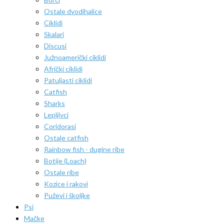
Ostale dvodihalice
Ciklidi
Skalari
Discusi
Južnoamerički ciklidi
Afrički ciklidi
Patuljasti ciklidi
Catfish
Sharks
Lepljivci
Coridorasi
Ostale catfish
Rainbow fish - dugine ribe
Botije (Loach)
Ostale ribe
Kozice i rakovi
Puževi i školjke
Psi
Mačke