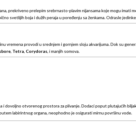
rana, prekriveno prelepim srebrnasto-plavim nijansama koje mogu imati met
obično svetlijih boja i dužih peraja u poređenju sa ženkama. Odrasle jedin
ćinu vremena provodi u srednjem i gornjem sloju akvarijuma. Dok su genera
sbore
,
Tetra
,
Corydoras
, i manjih somova.
a i dovoljno otvorenog prostora za plivanje. Dodaci poput plutajućih biljak
utem labirintnog organa, neophodno je osigurati mirnu površinu vode.