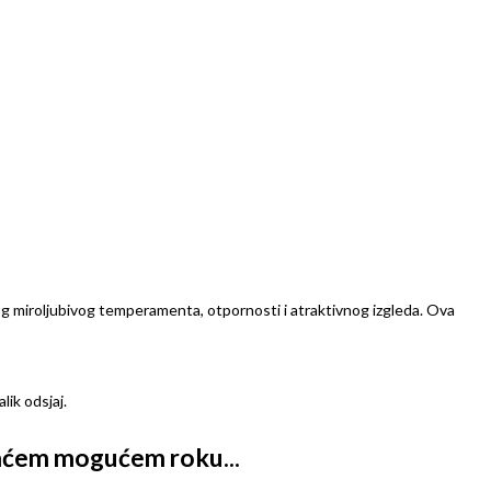
vog miroljubivog temperamenta, otpornosti i atraktivnog izgleda. Ova
ik odsjaj.
kraćem mogućem roku...