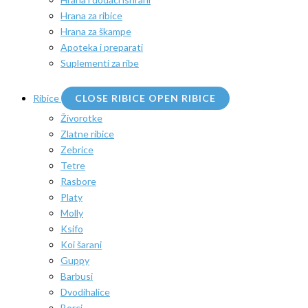
Hrana za ribice
Hrana za škampe
Apoteka i preparati
Suplementi za ribe
Ribice
CLOSE RIBICE
OPEN RIBICE
Živorotke
Zlatne ribice
Zebrice
Tetre
Rasbore
Platy
Molly
Ksifo
Koi šarani
Guppy
Barbusi
Dvodihalice
Borci