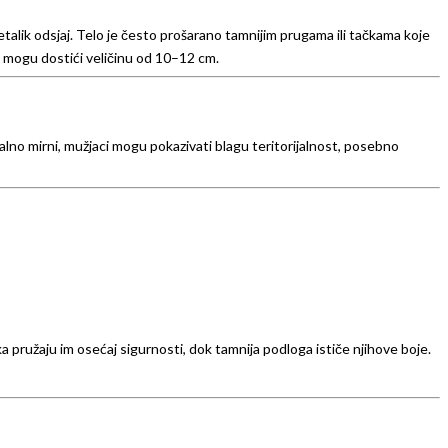
alik odsjaj. Telo je često prošarano tamnijim prugama ili tačkama koje
ke mogu dostići veličinu od 10–12 cm.
lno mirni, mužjaci mogu pokazivati blagu teritorijalnost, posebno
a pružaju im osećaj sigurnosti, dok tamnija podloga ističe njihove boje.