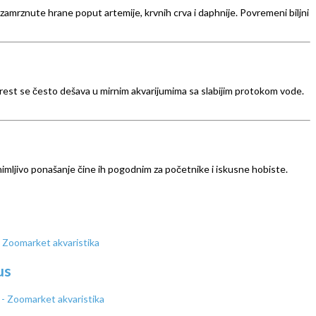
 zamrznute hrane poput artemije, krvnih crva i daphnije. Povremeni biljni
Mrest se često dešava u mirnim akvarijumima sa slabijim protokom vode.
zanimljivo ponašanje čine ih pogodnim za početnike i iskusne hobiste.
us