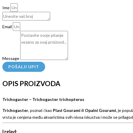
Ime
Email
Message
POŠALJI UPIT
OPIS PROIZVODA
Trichogaster – Trichogaster trichopterus
Trichogaster
, poznat i kao
Plavi Gourami
ili
Opalni Gourami
, je popu
vrsta je cenjena među akvaristima svih nivoa iskustva i može se prilagodi
Izgled: