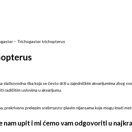
ogaster – Trichogaster trichopterus
hopterus
arna slatkovodna riba koja se često drži u zajedničkim akvarijumima zbog s
ti različitim uslovima u akvarijumu.
na, prekriveno prelepim srebrnasto-plavim nijansama koje mogu imati metal
ite nam upit i mi ćemo vam odgovoriti u naj