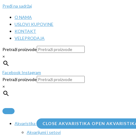
Pređi na sadržaj
O NAMA
USLOVI KUPOVINE
KONTAKT
VELEPRODAJA
Pretraži proizvode
×
Facebook
Instagram
Pretraži proizvode
×
Akvaristika
CLOSE AKVARISTIKA
OPEN AKVARISTIK
Akvarijumi i setovi