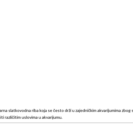
larna slatkovodna riba koja se često drži u zajedničkim akvarijumima zbog
ti različitim uslovima u akvarijumu.