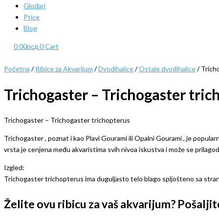
Glodari
Ptice
Blog
0.00
рсд
0
Cart
Početna
/
Ribice za Akvarijum
/
Dvodihalice
/
Ostale dvodihalice
/ Trich
Trichogaster – Trichogaster tric
Trichogaster – Trichogaster trichopterus
Trichogaster , poznat i kao Plavi Gourami ili Opalni Gourami , je popul
vrsta je cenjena među akvaristima svih nivoa iskustva i može se prilagodi
Izgled:
Trichogaster trichopterus ima duguljasto telo blago spljošteno sa stra
Želite ovu ribicu za vaš akvarijum? Pošalj