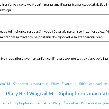
 hranjenje visokokvalitetnim granulama ili pahuljicama, uz dodatak žive ili
 razvoju.
ezdo od mehurića na površini vode i čuva jaja nakon što ih ženka položi. 
alnom hranom za mlađ dok ne postanu dovoljno veliki za standardnu hranu.
odljivu i lepu ribu u svom akvarijumu. Njihova otpornost, atraktivne boje i 
Platy Red Wagtail M – Xiphophorus maculat