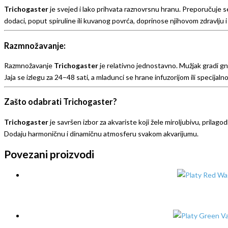
Trichogaster
je svejed i lako prihvata raznovrsnu hranu. Preporučuje se
dodaci, poput spiruline ili kuvanog povrća, doprinose njihovom zdravlju i
Razmnožavanje:
Razmnožavanje
Trichogaster
je relativno jednostavno. Mužjak gradi gn
Jaja se izlegu za 24–48 sati, a mladunci se hrane infuzorijom ili specij
Zašto odabrati Trichogaster?
Trichogaster
je savršen izbor za akvariste koji žele miroljubivu, prilag
Dodaju harmoničnu i dinamičnu atmosferu svakom akvarijumu.
Povezani proizvodi