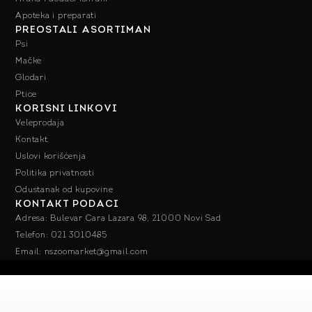
Apoteka i preparati
PREOSTALI ASORTIMAN
Psi
Mačke
Glodari
Ptice
KORISNI LINKOVI
Veleprodaja
Kontakt
Uslovi korišćenja
Politika privatnosti
Odustanak od kupovine
KONTAKT PODACI
Adresa: Bulevar Cara Lazara 98, 21000 Novi Sad
Telefon: 021 3010485
Email: nszoomarket@gmail.com