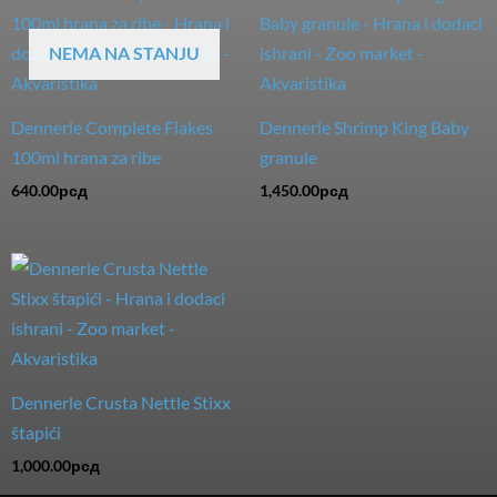
NEMA NA STANJU
Dennerle Complete Flakes
Dennerle Shrimp King Baby
100ml hrana za ribe
granule
640.00
рсд
1,450.00
рсд
Dennerle Crusta Nettle Stixx
štapići
1,000.00
рсд