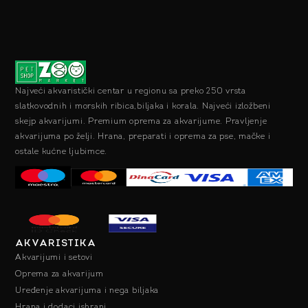
Najveći akvaristički centar u regionu sa preko 250 vrsta
slatkovodnih i morskih ribica,biljaka i korala. Najveći izložbeni
skejp akvarijumi. Premium oprema za akvarijume. Pravljenje
akvarijuma po želji. Hrana, preparati i oprema za pse, mačke i
ostale kućne ljubimce.
AKVARISTIKA
Akvarijumi i setovi
Oprema za akvarijum
Uređenje akvarijuma i nega biljaka
Hrana i dodaci ishrani