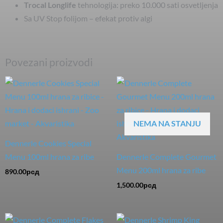
Trocal Longlife
tehnologija: preko 10.000 sati osvetljenja
Sa UV Stop folijom – efekat protiv algi
Povezani proizvodi
NEMA NA STANJU
Dennerle Cookies Special
Menu 100ml hrana za ribe
Dennerle Complete Gourmet
Menu 200ml hrana za ribe
890.00
рсд
1,500.00
рсд