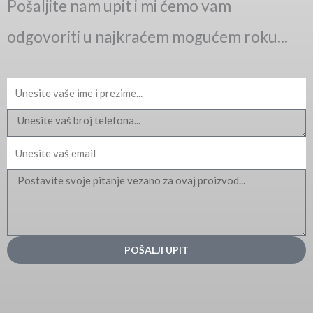
Pošaljite nam upit i mi ćemo vam
odgovoriti u najkraćem mogućem roku...
Ime
Email
Message
POŠALJI UPIT