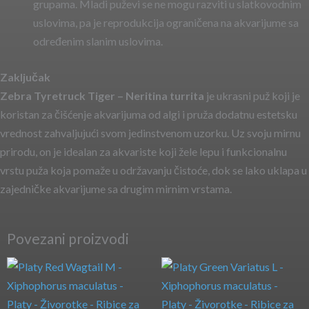
grupama. Mladi puževi se ne mogu razviti u slatkovodnim
uslovima, pa je reprodukcija ograničena na akvarijume sa
određenim slanim uslovima.
Zaključak
Zebra Tyretruck Tiger – Neritina turrita
je ukrasni puž koji je
koristan za čišćenje akvarijuma od algi i pruža dodatnu estetsku
vrednost zahvaljujući svom jedinstvenom uzorku. Uz svoju mirnu
prirodu, on je idealan za akvariste koji žele lepu i funkcionalnu
vrstu puža koja pomaže u održavanju čistoće, dok se lako uklapa u
zajedničke akvarijume sa drugim mirnim vrstama.
Povezani proizvodi