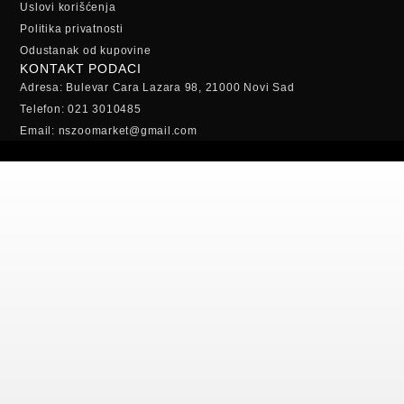
Uslovi korišćenja
Politika privatnosti
Odustanak od kupovine
KONTAKT PODACI
Adresa: Bulevar Cara Lazara 98, 21000 Novi Sad
Telefon: 021 3010485
Email: nszoomarket@gmail.com