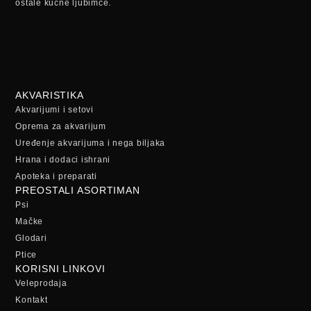
ostale kućne ljubimce.
AKVARISTIKA
Akvarijumi i setovi
Oprema za akvarijum
Uređenje akvarijuma i nega biljaka
Hrana i dodaci ishrani
Apoteka i preparati
PREOSTALI ASORTIMAN
Psi
Mačke
Glodari
Ptice
KORISNI LINKOVI
Veleprodaja
Kontakt