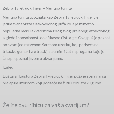
Zebra Tyretruck Tiger – Neritina turrita
Neritina turrita , poznata kao Zebra Tyretruck Tiger , je
jedinstvena vrsta slatkovodnog puža koja je izuzetno
popularna među akvaristima zbog svog prelepog, atraktivnog
izgleda i sposobnosti da efikasno čisti alge. Ovaj puž je poznat
po svom jedinstvenom šarenom uzorku, koji podseća na
trkačku gumu (tyre truck), sa crnim i žutim prugama koje je
čine prepoznatljivom u akvarijumu.
Izgled
Ljuštura : Ljuštura Zebra Tyretruck Tiger puža je spiralna, sa
prelepim uzorkom koji podseća na žutu i crnu traku gume.
Želite ovu ribicu za vaš akvarijum?