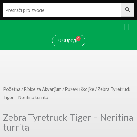
Pređi
na
sadržaj
0
Cart
0.00
рсд
Početna
/
Ribice za Akvarijum
/
Puževi i školjke
/ Zebra Tyretruck
Tiger – Neritina turrita
Zebra Tyretruck Tiger – Neritina
turrita