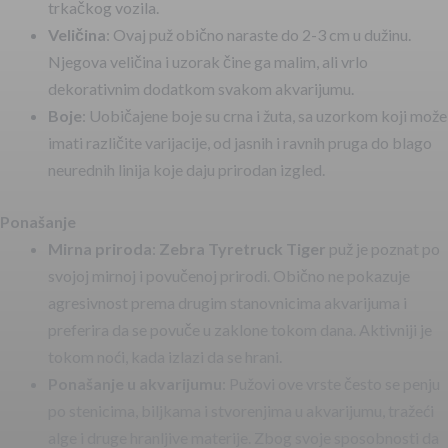
trkačkog vozila.
Veličina
: Ovaj puž obično naraste do 2-3 cm u dužinu.
Njegova veličina i uzorak čine ga malim, ali vrlo
dekorativnim dodatkom svakom akvarijumu.
Boje
: Uobičajene boje su crna i žuta, sa uzorkom koji može
imati različite varijacije, od jasnih i ravnih pruga do blago
neurednih linija koje daju prirodan izgled.
Ponašanje
Mirna priroda
:
Zebra Tyretruck Tiger
puž je poznat po
svojoj mirnoj i povučenoj prirodi. Obično ne pokazuje
agresivnost prema drugim stanovnicima akvarijuma i
preferira da se povuče u zaklone tokom dana. Aktivniji je
tokom noći, kada izlazi da se hrani.
Ponašanje u akvarijumu
: Pužovi ove vrste često se penju
po stenicima, biljkama i stvorenjima u akvarijumu, tražeći
alge i druge hranljive materije. Zbog svoje sposobnosti da