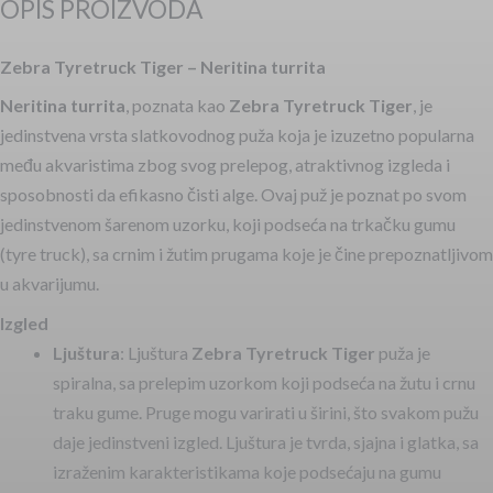
OPIS PROIZVODA
Zebra Tyretruck Tiger – Neritina turrita
Neritina turrita
, poznata kao
Zebra Tyretruck Tiger
, je
jedinstvena vrsta slatkovodnog puža koja je izuzetno popularna
među akvaristima zbog svog prelepog, atraktivnog izgleda i
sposobnosti da efikasno čisti alge. Ovaj puž je poznat po svom
jedinstvenom šarenom uzorku, koji podseća na trkačku gumu
(tyre truck), sa crnim i žutim prugama koje je čine prepoznatljivom
u akvarijumu.
Izgled
Ljuštura
: Ljuštura
Zebra Tyretruck Tiger
puža je
spiralna, sa prelepim uzorkom koji podseća na žutu i crnu
traku gume. Pruge mogu varirati u širini, što svakom pužu
daje jedinstveni izgled. Ljuštura je tvrda, sjajna i glatka, sa
izraženim karakteristikama koje podsećaju na gumu