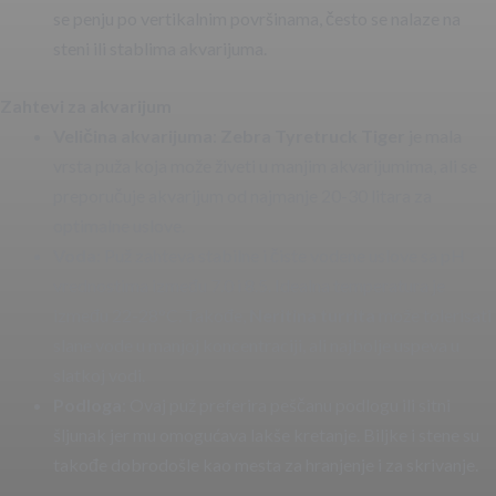
se penju po vertikalnim površinama, često se nalaze na
steni ili stablima akvarijuma.
Zahtevi za akvarijum
Veličina akvarijuma
:
Zebra Tyretruck Tiger
je mala
vrsta puža koja može živeti u manjim akvarijumima, ali se
preporučuje akvarijum od najmanje 20-30 litara za
optimalne uslove.
Voda
: Puž zahteva stabilne i čiste vodene uslove sa pH
vrednostima između 7.0 i 8.5. Idealna temperatura je
između 22-28°C. Takođe,
Neritina turrita
može tolerisati
slane vode u manjoj koncentraciji, ali najbolje uspeva u
slatkoj vodi.
Podloga
: Ovaj puž preferira peščanu podlogu ili sitni
šljunak jer mu omogućava lakše kretanje. Biljke i stene su
takođe dobrodošle kao mesta za hranjenje i za skrivanje.