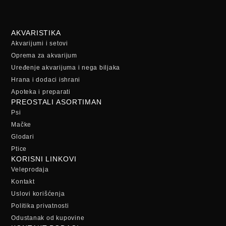
AKVARISTIKA
Akvarijumi i setovi
Oprema za akvarijum
Uređenje akvarijuma i nega biljaka
Hrana i dodaci ishrani
Apoteka i preparati
PREOSTALI ASORTIMAN
Psi
Mačke
Glodari
Ptice
KORISNI LINKOVI
Veleprodaja
Kontakt
Uslovi korišćenja
Politika privatnosti
Odustanak od kupovine