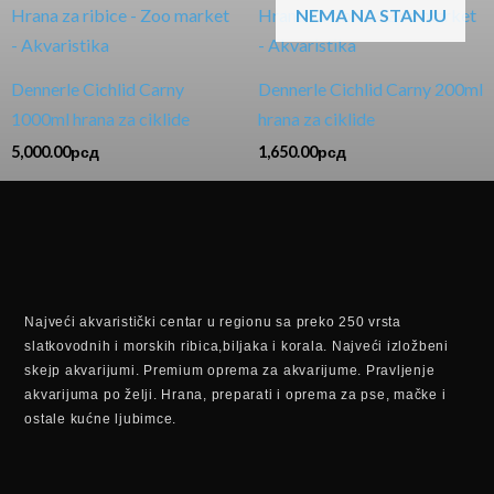
NEMA NA STANJU
Dennerle Cichlid Carny
Dennerle Cichlid Carny 200ml
1000ml hrana za ciklide
hrana za ciklide
5,000.00
рсд
1,650.00
рсд
Najveći akvaristički centar u regionu sa preko 250 vrsta
slatkovodnih i morskih ribica,biljaka i korala. Najveći izložbeni
skejp akvarijumi. Premium oprema za akvarijume. Pravljenje
akvarijuma po želji. Hrana, preparati i oprema za pse, mačke i
ostale kućne ljubimce.