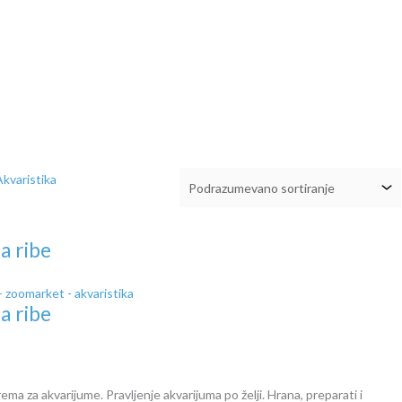
a ribe
a ribe
ema za akvarijume. Pravljenje akvarijuma po želji. Hrana, preparati i