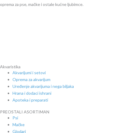
oprema za pse, mačke i ostale kućne ljubimce.
Akvaristika
Akvarijumi i setovi
Oprema za akvarijum
Uređenje akvarijuma i nega biljaka
Hrana i dodaci ishrani
Apoteka i preparati
PREOSTALI ASORTIMAN
Psi
Mačke
Glodari