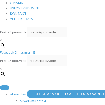
Pređi
O NAMA
na
USLOVI KUPOVINE
sadržaj
KONTAKT
VELEPRODAJA
Pretraži proizvode
×
Facebook
Instagram
Pretraži proizvode
×
Akvaristika
CLOSE AKVARISTIKA
OPEN AKVARIST
Akvarijumi i setovi