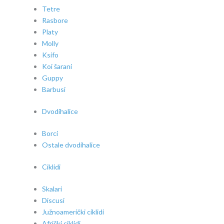
Tetre
Rasbore
Platy
Molly
Ksifo
Koi šarani
Guppy
Barbusi
Dvodihalice
Borci
Ostale dvodihalice
Ciklidi
Skalari
Discusi
Južnoamerički ciklidi
Afrički ciklidi