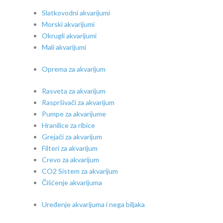
Slatkovodni akvarijumi
Morski akvarijumi
Okrugli akvarijumi
Mali akvarijumi
Oprema za akvarijum
Rasveta za akvarijum
Raspršivači za akvarijum
Pumpe za akvarijume
Hranilice za ribice
Grejači za akvarijum
Filteri za akvarijum
Crevo za akvarijum
CO2 Sistem za akvarijum
Čišćenje akvarijuma
Uređenje akvarijuma i nega biljaka