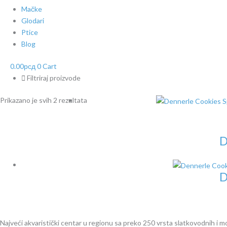
Mačke
Glodari
Ptice
Blog
0.00
рсд
0
Cart
Filtriraj proizvode
Prikazano je svih 2 rezultata
D
D
Najveći akvaristički centar u regionu sa preko 250 vrsta slatkovodnih i mors