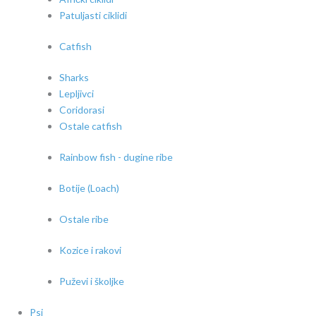
Patuljasti ciklidi
Catfish
Sharks
Lepljivci
Coridorasi
Ostale catfish
Rainbow fish - dugine ribe
Botije (Loach)
Ostale ribe
Kozice i rakovi
Puževi i školjke
Psi