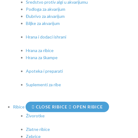
Sredstvo protiv algi u akvarijumu
Podloga za akvarijum
Đubrivo za akvarijum
Biljke za akvarijum
Hrana i dodaci ishrani
Hrana za ribice
Hrana za škampe
Apoteka i preparati
Suplementi za ribe
Ribice
CLOSE RIBICE
OPEN RIBICE
Živorotke
Zlatne ribice
Zebrice