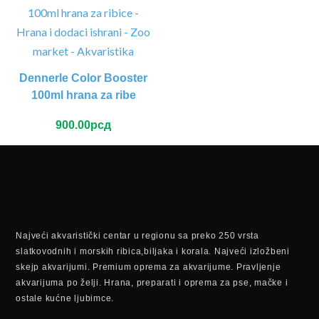
Dennerle Color Booster
100ml hrana za ribe
900.00
рсд
Najveći akvaristički centar u regionu sa preko 250 vrsta
slatkovodnih i morskih ribica,biljaka i korala. Najveći izložbeni
skejp akvarijumi. Premium oprema za akvarijume. Pravljenje
akvarijuma po želji. Hrana, preparati i oprema za pse, mačke i
ostale kućne ljubimce.