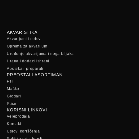
AKVARISTIKA
Akvarijumi i setovi
Oprema za akvarijum
Uređenje akvarijuma i nega biljaka
Hrana i dodaci ishrani
Apoteka i preparati
PREOSTALI ASORTIMAN
Psi
Mačke
Glodari
Ptice
KORISNI LINKOVI
Veleprodaja
Kontakt
Uslovi korišćenja
Politika privatnosti