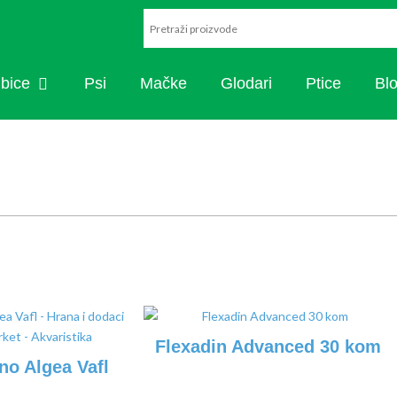
ARISTIKA
OPEN RIBICE
ibice
Psi
Mačke
Glodari
Ptice
Bl
Flexadin Advanced 30 kom
no Algea Vafl