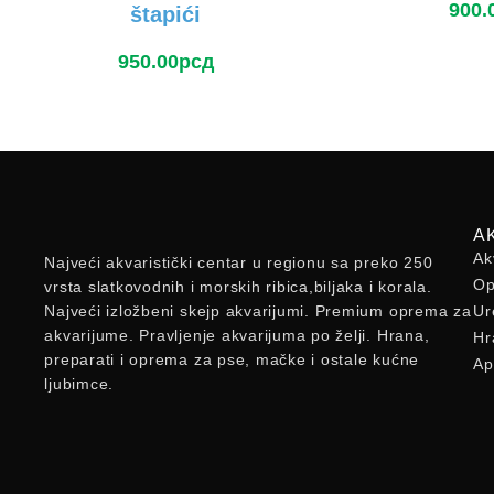
900.
štapići
950.00
рсд
A
Ak
Najveći akvaristički centar u regionu sa preko 250
Op
vrsta slatkovodnih i morskih ribica,biljaka i korala.
Najveći izložbeni skejp akvarijumi. Premium oprema za
Ur
akvarijume. Pravljenje akvarijuma po želji. Hrana,
Hr
preparati i oprema za pse, mačke i ostale kućne
Ap
ljubimce.