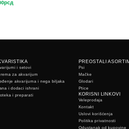
00
рсд
KVARISTIKA
PREOSTALI ASORTI
varijumi i setovi
Psi
rema za akvarijum
Mačke
eđenje akvarijuma i nega biljaka
Glodari
ana i dodaci ishrani
Ptice
KORISNI LINKOVI
oteka i preparati
Veleprodaja
Kontakt
Uslovi korišćenja
Politika privatnosti
Odustanak od kupovine