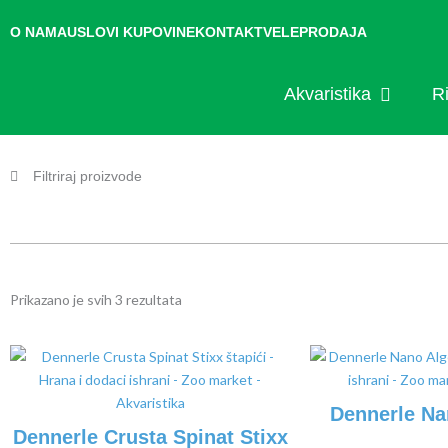
Pređi
O NAMA
USLOVI KUPOVINE
KONTAKT
VELEPRODAJA
na
sadržaj
OPEN AKV
Akvaristika
R
Filtriraj proizvode
Prikazano je svih 3 rezultata
Dennerle Na
Dennerle Crusta Spinat Stixx