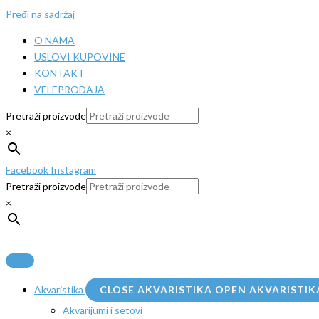
Pređi na sadržaj
O NAMA
USLOVI KUPOVINE
KONTAKT
VELEPRODAJA
Pretraži proizvode
×
Facebook
Instagram
Pretraži proizvode
×
Akvaristika
CLOSE AKVARISTIKA
OPEN AKVARISTIK
Akvarijumi i setovi