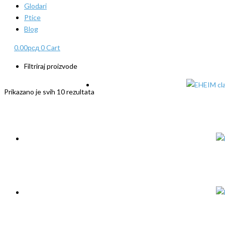
Glodari
Ptice
Blog
0.00
рсд
0
Cart
Filtriraj proizvode
Prikazano je svih 10 rezultata