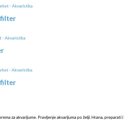
ilter
er
ilter
prema za akvarijume. Pravljenje akvarijuma po želji. Hrana, preparati i