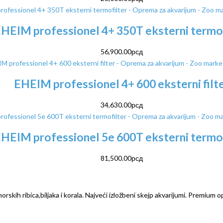
HEIM professionel 4+ 350T eksterni termof
56,900.00
рсд
EHEIM professionel 4+ 600 eksterni filt
34,630.00
рсд
HEIM professionel 5e 600T eksterni termof
81,500.00
рсд
rskih ribica,biljaka i korala. Najveći izložbeni skejp akvarijumi. Premium o