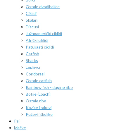
Ostale dvodihalice
Ciklidi
Skalari
Discusi
Južnoamerički ciklidi
Afrički ciklidi
Patuljasti ciklidi
Catfish
Sharks
Lepljivci
Coridorasi
Ostale catfish
Rainbow fish - dugine ribe
Botije (Loach)
Ostale ribe
Kozice i rakovi
Puževi i školjke
Psi
Mačke