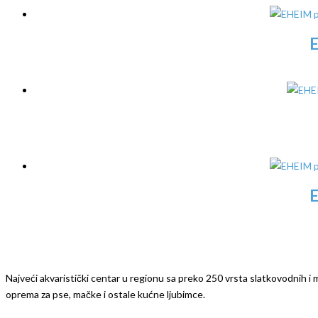
E
E
Najveći akvaristički centar u regionu sa preko 250 vrsta slatkovodnih i mo
oprema za pse, mačke i ostale kućne ljubimce.