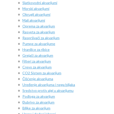
Slatkovodni akvarijumi
Morski akvarijumi
Okrugli akvarijumi
Mali akvarijumi
Oprema za akvarijum
Rasveta za akvarijum
Raspršivači za akvarijum
Pumpe za akvarijume
Hranilice za ribice
Grejači za akvarijum
Filteri za akvarijum
Crevo za akvarijum
CO2 Sistem za akvarijum
Čišćenje akvarijuma
Uređenje akvarijuma i nega biljaka
Sredstvo protiv algi u akvarijumu
Podloga za akvarijum
Đubrivo za akvarijum
Biljke za akvarijum
Hrana i dodaci ishrani