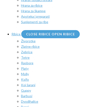
Hrana za ribice
Hrana za škampe
Apoteka i preparati
Suplementi za ribe
Ribice
CLOSE RIBICE
OPEN RIBICE
Živorotke
Zlatne ribice
Zebrice
Tetre
Rasbore
Platy
Molly
Ksifo
Koi šarani
Guppy
Barbusi
Dvodihalice
Borci