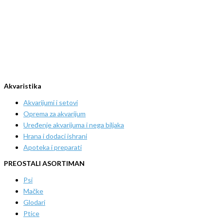
Akvaristika
Akvarijumi i setovi
Oprema za akvarijum
Uređenje akvarijuma i nega biljaka
Hrana i dodaci ishrani
Apoteka i preparati
PREOSTALI ASORTIMAN
Psi
Mačke
Glodari
Ptice