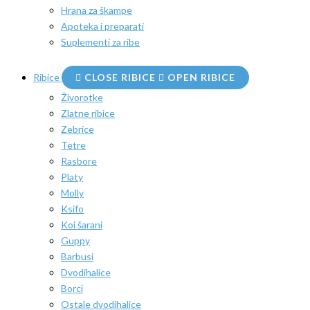
Hrana za škampe
Apoteka i preparati
Suplementi za ribe
Ribice
CLOSE RIBICE
OPEN RIBICE
Živorotke
Zlatne ribice
Zebrice
Tetre
Rasbore
Platy
Molly
Ksifo
Koi šarani
Guppy
Barbusi
Dvodihalice
Borci
Ostale dvodihalice