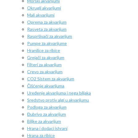
Morski akvarijumi
Okrugli akvarijumi
Mali akvarijumi
Oprema za akvarijum
Rasveta za akvarijum
Raspršivači za akvarijum
Pumpe za akvarijume
Hranilice za ribice
Grejači za akvarijum
Filteri za akvarijum
Crevo za akvarijum
CO2 Sistem za akvarijum
Čišćenje akvarijuma
Uređenje akvarijuma i nega biljaka
Sredstvo protiv algi u akvarijumu
Podloga za akvarijum
Đubrivo za akvarijum
Biljke za akvarijum
Hrana i dodaci ishrani
Hrana za ribice