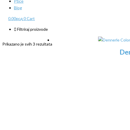
Ptice
Blog
0.00
рсд
0
Cart
Filtriraj proizvode
Prikazano je svih 3 rezultata
Den