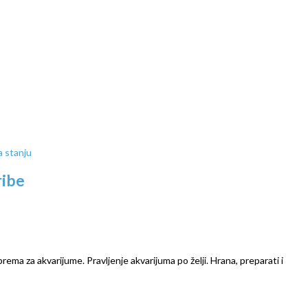
 stanju
ribe
prema za akvarijume. Pravljenje akvarijuma po želji. Hrana, preparati i