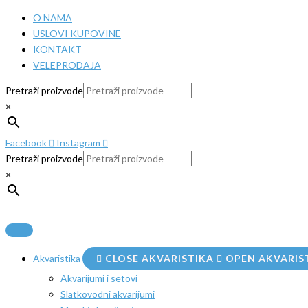
Pređi
O NAMA
na
USLOVI KUPOVINE
sadržaj
KONTAKT
VELEPRODAJA
Pretraži proizvode
×
Facebook
Instagram
Pretraži proizvode
×
Akvaristika
CLOSE AKVARISTIKA
OPEN AKVARIS
Akvarijumi i setovi
Slatkovodni akvarijumi