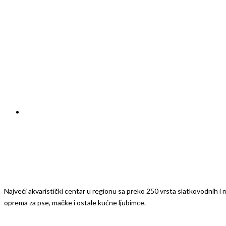
Najveći akvaristički centar u regionu sa preko 250 vrsta slatkovodnih i mo
oprema za pse, mačke i ostale kućne ljubimce.