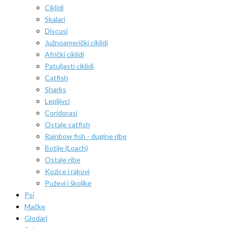
Ciklidi
Skalari
Discusi
Južnoamerički ciklidi
Afrički ciklidi
Patuljasti ciklidi
Catfish
Sharks
Lepljivci
Coridorasi
Ostale catfish
Rainbow fish - dugine ribe
Botije (Loach)
Ostale ribe
Kozice i rakovi
Puževi i školjke
Psi
Mačke
Glodari