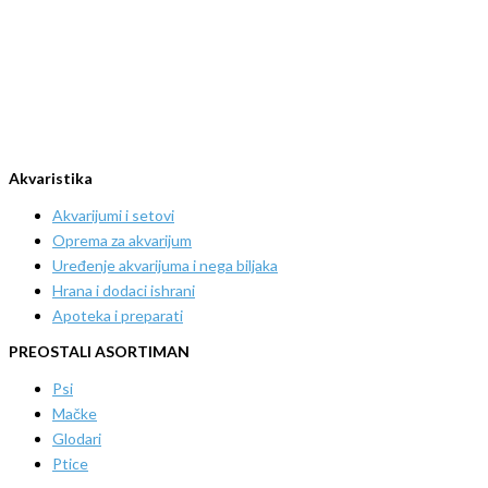
Akvaristika
Akvarijumi i setovi
Oprema za akvarijum
Uređenje akvarijuma i nega biljaka
Hrana i dodaci ishrani
Apoteka i preparati
PREOSTALI ASORTIMAN
Psi
Mačke
Glodari
Ptice