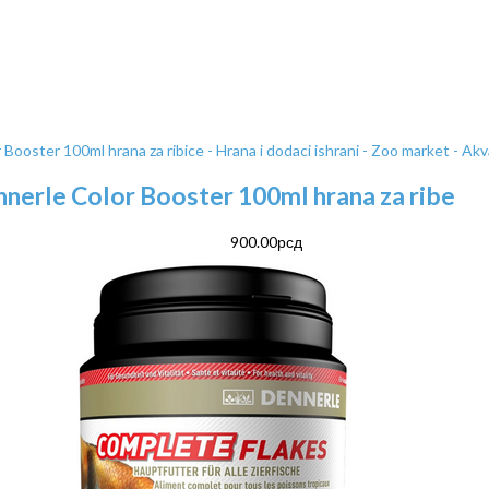
nerle Color Booster 100ml hrana za ribe
900.00
рсд