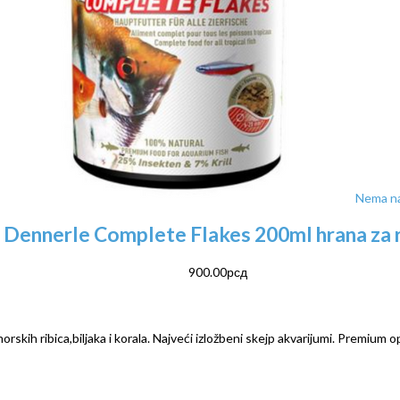
Nema na
Dennerle Complete Flakes 200ml hrana za 
900.00
рсд
rskih ribica,biljaka i korala. Najveći izložbeni skejp akvarijumi. Premium o