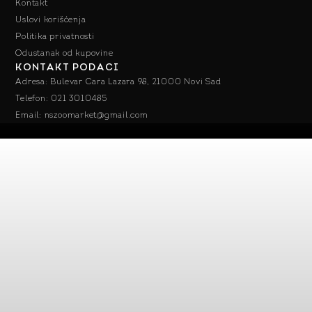
Kontakt
Uslovi korišćenja
Politika privatnosti
Odustanak od kupovine
KONTAKT PODACI
Adresa: Bulevar Cara Lazara 98, 21000 Novi Sad
Telefon: 021 3010485
Email: nszoomarket@gmail.com