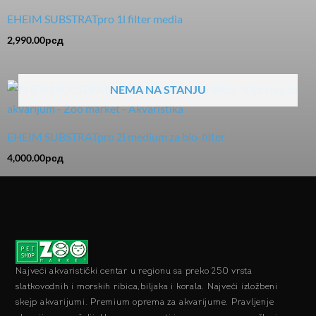
EHEIM SUBSTRATpro 1l filter media
2,990.00
рсд
NEMA NA STANJU
EHEIM SUBSTRATpro 2l medium za bio-filter
4,000.00
рсд
Najveći akvaristički centar u regionu sa preko 250 vrsta
slatkovodnih i morskih ribica,biljaka i korala. Najveći izložbeni
skejp akvarijumi. Premium oprema za akvarijume. Pravljenje