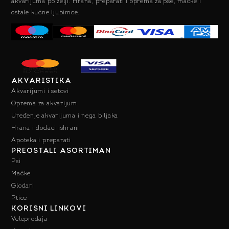
akvarijuma po želji. Hrana, preparati i oprema za pse, mačke i
ostale kućne ljubimce.
AKVARISTIKA
Akvarijumi i setovi
Oprema za akvarijum
Uređenje akvarijuma i nega biljaka
Hrana i dodaci ishrani
Apoteka i preparati
PREOSTALI ASORTIMAN
Psi
Mačke
Glodari
Ptice
KORISNI LINKOVI
Veleprodaja