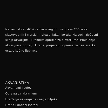
Najveći akvaristički centar u regionu sa preko 250 vrsta
slatkovodnih i morskih ribica,biljaka i korala. Najveći izložbeni
skejp akvarijumi. Premium oprema za akvarijume. Pravljenje
akvarijuma po želji. Hrana, preparati i oprema za pse, mačke i
ostale kućne ljubimce.
AKVARISTIKA
Akvarijumi i setovi
Oprema za akvarijum
Uređenje akvarijuma i nega biljaka
Hrana i dodaci ishrani