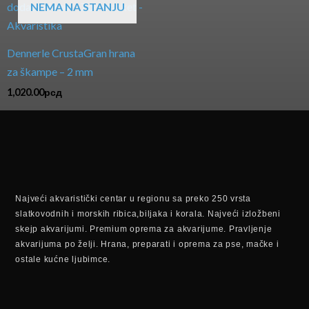
NEMA NA STANJU
Dennerle CrustaGran hrana
za škampe – 2 mm
1,020.00
рсд
Najveći akvaristički centar u regionu sa preko 250 vrsta
slatkovodnih i morskih ribica,biljaka i korala. Najveći izložbeni
skejp akvarijumi. Premium oprema za akvarijume. Pravljenje
akvarijuma po želji. Hrana, preparati i oprema za pse, mačke i
ostale kućne ljubimce.