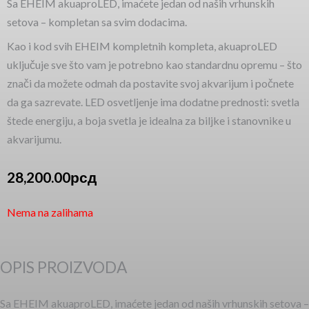
Sa EHEIM akuaproLED, imaćete jedan od naših vrhunskih
setova – kompletan sa svim dodacima.
Kao i kod svih EHEIM kompletnih kompleta, akuaproLED
uključuje sve što vam je potrebno kao standardnu opremu – što
znači da možete odmah da postavite svoj akvarijum i počnete
da ga sazrevate. LED osvetljenje ima dodatne prednosti: svetla
štede energiju, a boja svetla je idealna za biljke i stanovnike u
akvarijumu.
28,200.00
рсд
Nema na zalihama
OPIS PROIZVODA
Sa EHEIM akuaproLED, imaćete jedan od naših vrhunskih setova –