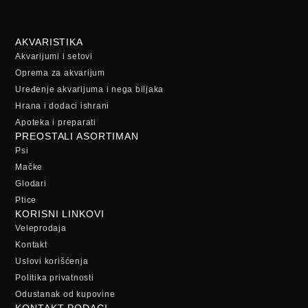
AKVARISTIKA
Akvarijumi i setovi
Oprema za akvarijum
Uređenje akvarijuma i nega biljaka
Hrana i dodaci ishrani
Apoteka i preparati
PREOSTALI ASORTIMAN
Psi
Mačke
Glodari
Ptice
KORISNI LINKOVI
Veleprodaja
Kontakt
Uslovi korišćenja
Politika privatnosti
Odustanak od kupovine