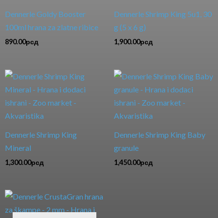
Dennerle Goldy Booster
Dennerle Shrimp King 5u1, 30
100ml hrana za zlatne ribice
g (5 x 6 g)
890.00
рсд
1,900.00
рсд
Dennerle Shrimp King
Dennerle Shrimp King Baby
Mineral
granule
1,300.00
рсд
1,450.00
рсд