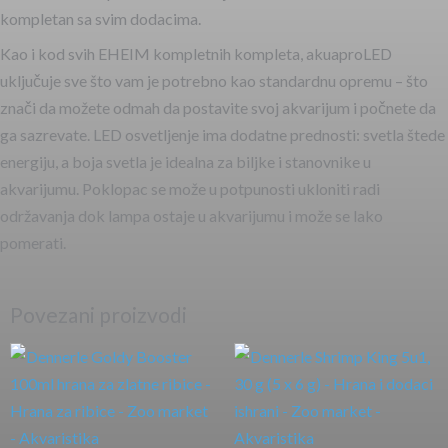
kompletan sa svim dodacima.
Kao i kod svih EHEIM kompletnih kompleta, akuaproLED
uključuje sve što vam je potrebno kao standardnu opremu – što
znači da možete odmah da postavite svoj akvarijum i počnete da
ga sazrevate. LED osvetljenje ima dodatne prednosti: svetla štede
energiju, a boja svetla je idealna za biljke i stanovnike u
akvarijumu. Poklopac se može u potpunosti ukloniti radi
održavanja dok lampa ostaje u akvarijumu i može se lako
pomerati.
Povezani proizvodi