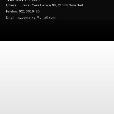
KONTAKT PODACI
Adresa: Bulevar Cara Lazara 98, 21000 Novi Sad
Telefon: 021 3010485
Email: nszoomarket@gmail.com