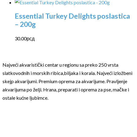
Essential Turkey Delights poslastica
– 200g
30.00
рсд
Najveći akvaristički centar u regionu sa preko 250 vrsta
slatkovodnih i morskih ribica,biljaka i korala. Najveći izložbeni
skejp akvarijumi. Premium oprema za akvarijume. Pravljenje
akvarijuma po želji. Hrana, preparati i oprema za pse, mačke i
ostale kućne ljubimce.