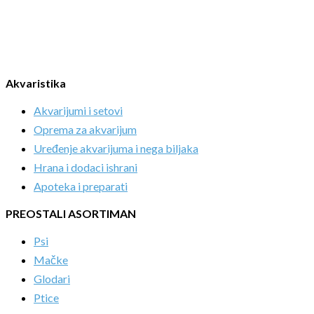
Akvaristika
Akvarijumi i setovi
Oprema za akvarijum
Uređenje akvarijuma i nega biljaka
Hrana i dodaci ishrani
Apoteka i preparati
PREOSTALI ASORTIMAN
Psi
Mačke
Glodari
Ptice