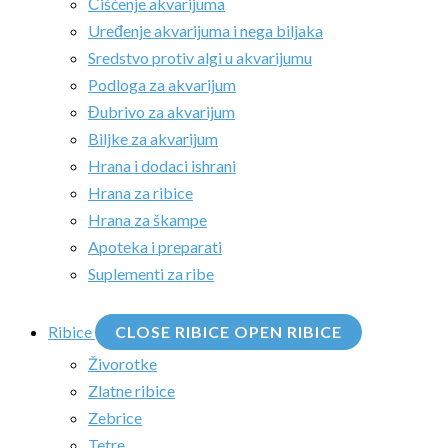
Čišćenje akvarijuma
Uređenje akvarijuma i nega biljaka
Sredstvo protiv algi u akvarijumu
Podloga za akvarijum
Đubrivo za akvarijum
Biljke za akvarijum
Hrana i dodaci ishrani
Hrana za ribice
Hrana za škampe
Apoteka i preparati
Suplementi za ribe
Ribice
CLOSE RIBICE
OPEN RIBICE
Živorotke
Zlatne ribice
Zebrice
Tetre