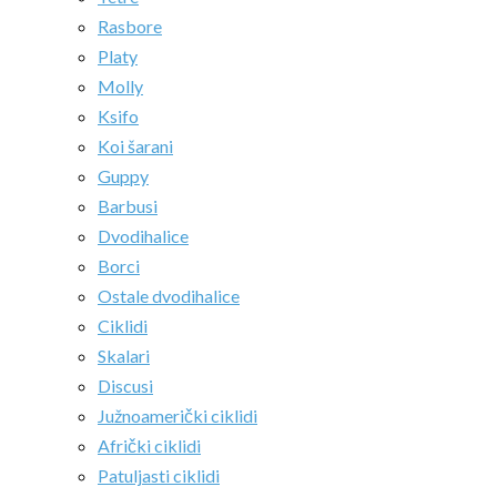
Rasbore
Platy
Molly
Ksifo
Koi šarani
Guppy
Barbusi
Dvodihalice
Borci
Ostale dvodihalice
Ciklidi
Skalari
Discusi
Južnoamerički ciklidi
Afrički ciklidi
Patuljasti ciklidi