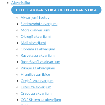
Akvaristika
CLOSE AKVARISTIKA
OPEN AKVARISTIKA
Akvarijumi i setovi
Slatkovodni akvarijumi
Morski akvarijumi
Okrugli akvarijumi
Mali akvarijumi
Oprema za akvarijum
Rasveta za akvarijum
Raspršivači za akvarijum
Pumpe za akvarijume
Hranilice za ribice
Grejači za akvarijum
Filteri za akvarijum
Crevo za akvarijum
CO2 Sistem za akvarijum