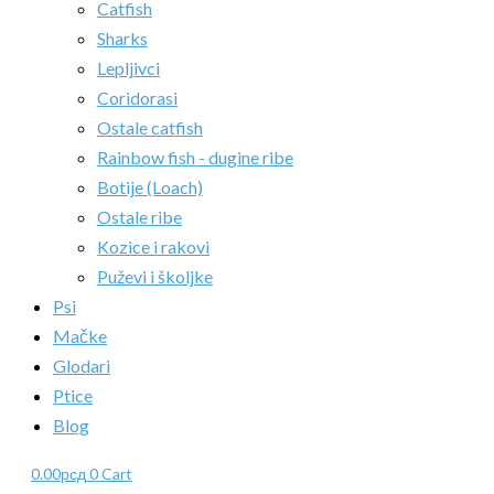
Catfish
Sharks
Lepljivci
Coridorasi
Ostale catfish
Rainbow fish - dugine ribe
Botije (Loach)
Ostale ribe
Kozice i rakovi
Puževi i školjke
Psi
Mačke
Glodari
Ptice
Blog
0.00
рсд
0
Cart