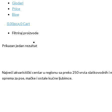
Glodari
Ptice
Blog
0.00
рсд
0
Cart
Filtriraj proizvode
Prikazan jedan rezultat
Najveći akvaristički centar u regionu sa preko 250 vrsta slatkovodnih i mo
oprema za pse, mačke i ostale kućne ljubimce.