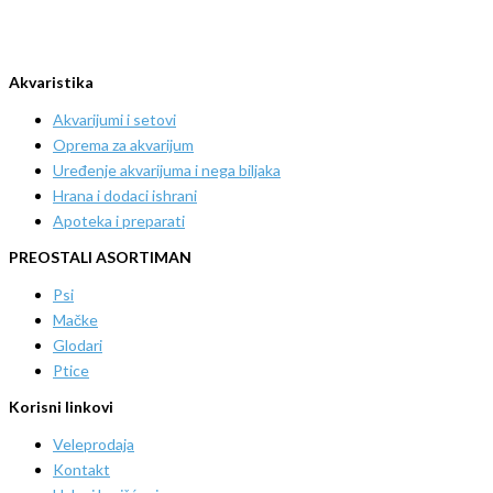
Akvaristika
Akvarijumi i setovi
Oprema za akvarijum
Uređenje akvarijuma i nega biljaka
Hrana i dodaci ishrani
Apoteka i preparati
PREOSTALI ASORTIMAN
Psi
Mačke
Glodari
Ptice
Korisni linkovi
Veleprodaja
Kontakt