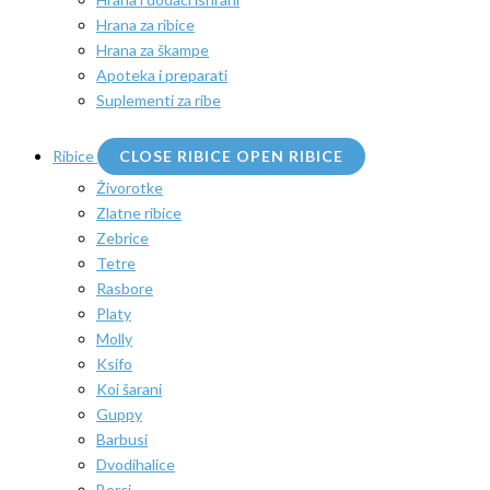
Hrana za ribice
Hrana za škampe
Apoteka i preparati
Suplementi za ribe
Ribice
CLOSE RIBICE
OPEN RIBICE
Živorotke
Zlatne ribice
Zebrice
Tetre
Rasbore
Platy
Molly
Ksifo
Koi šarani
Guppy
Barbusi
Dvodihalice
Borci