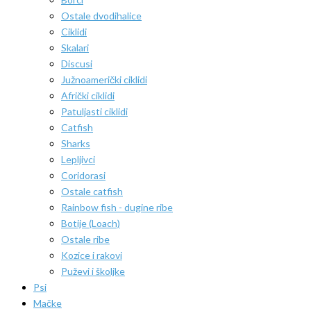
Ostale dvodihalice
Ciklidi
Skalari
Discusi
Južnoamerički ciklidi
Afrički ciklidi
Patuljasti ciklidi
Catfish
Sharks
Lepljivci
Coridorasi
Ostale catfish
Rainbow fish - dugine ribe
Botije (Loach)
Ostale ribe
Kozice i rakovi
Puževi i školjke
Psi
Mačke