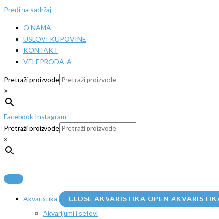
Pređi na sadržaj
O NAMA
USLOVI KUPOVINE
KONTAKT
VELEPRODAJA
Pretraži proizvode
×
Facebook
Instagram
Pretraži proizvode
×
Akvaristika
CLOSE AKVARISTIKA
OPEN AKVARISTIK
Akvarijumi i setovi