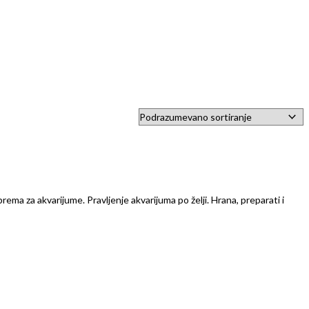
prema za akvarijume. Pravljenje akvarijuma po želji. Hrana, preparati i