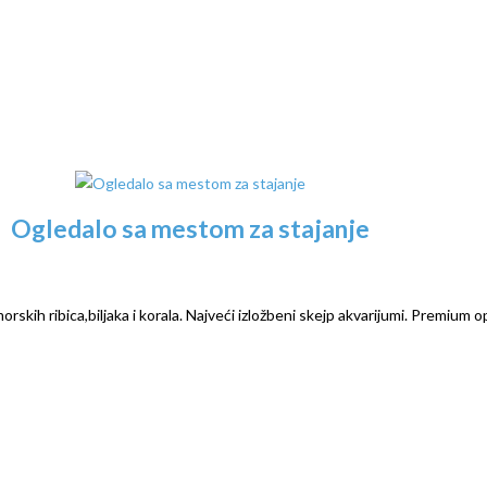
Ogledalo sa mestom za stajanje
rskih ribica,biljaka i korala. Najveći izložbeni skejp akvarijumi. Premium o