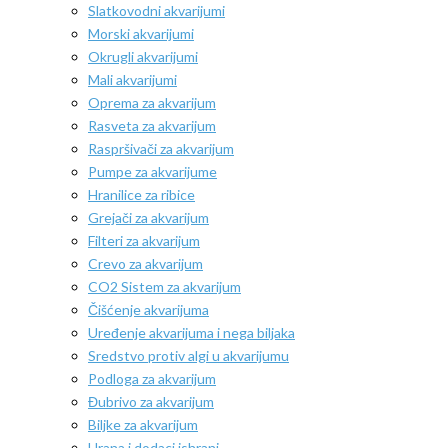
Slatkovodni akvarijumi
Morski akvarijumi
Okrugli akvarijumi
Mali akvarijumi
Oprema za akvarijum
Rasveta za akvarijum
Raspršivači za akvarijum
Pumpe za akvarijume
Hranilice za ribice
Grejači za akvarijum
Filteri za akvarijum
Crevo za akvarijum
CO2 Sistem za akvarijum
Čišćenje akvarijuma
Uređenje akvarijuma i nega biljaka
Sredstvo protiv algi u akvarijumu
Podloga za akvarijum
Đubrivo za akvarijum
Biljke za akvarijum
Hrana i dodaci ishrani