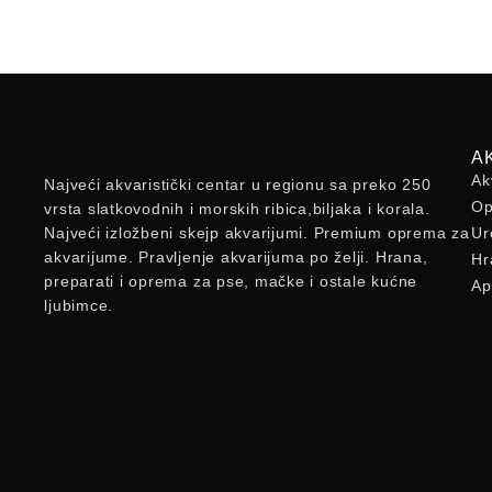
A
Ak
Najveći akvaristički centar u regionu sa preko 250
Op
vrsta slatkovodnih i morskih ribica,biljaka i korala.
Najveći izložbeni skejp akvarijumi. Premium oprema za
Ur
akvarijume. Pravljenje akvarijuma po želji. Hrana,
Hr
preparati i oprema za pse, mačke i ostale kućne
Ap
ljubimce.