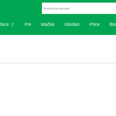
ARISTIKA
OPEN RIBICE
ibice
Psi
Mačke
Glodari
Ptice
Bl