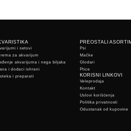
KVARISTIKA
PREOSTALI ASORTI
varijumi i setovi
Psi
rema za akvarijum
Mačke
eđenje akvarijuma i nega biljaka
Glodari
ana i dodaci ishrani
Ptice
KORISNI LINKOVI
oteka i preparati
Veleprodaja
Kontakt
Uslovi korišćenja
Politika privatnosti
Odustanak od kupovine