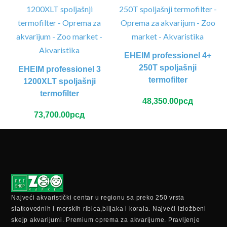
EHEIM professionel 4+
250T spoljašnji
EHEIM professionel 3
termofilter
1200XLT spoljašnji
termofilter
48,350.00
рсд
73,700.00
рсд
Najveći akvaristički centar u regionu sa preko 250 vrsta
slatkovodnih i morskih ribica,biljaka i korala. Najveći izložbeni
skejp akvarijumi. Premium oprema za akvarijume. Pravljenje