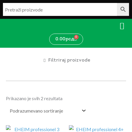
Pređi
na
sadržaj
0
Cart
0.00
рсд
Filtriraj proizvode
Prikazano je svih 2 rezultata