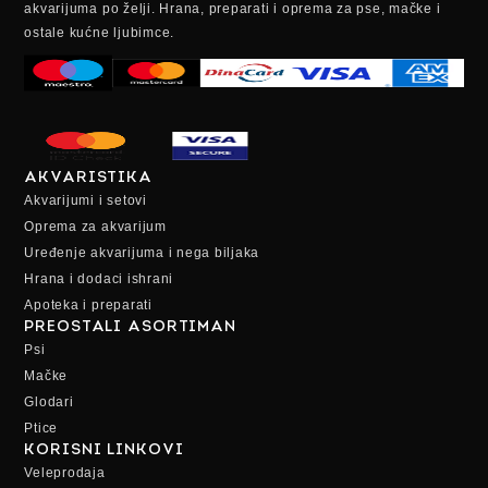
akvarijuma po želji. Hrana, preparati i oprema za pse, mačke i
ostale kućne ljubimce.
AKVARISTIKA
Akvarijumi i setovi
Oprema za akvarijum
Uređenje akvarijuma i nega biljaka
Hrana i dodaci ishrani
Apoteka i preparati
PREOSTALI ASORTIMAN
Psi
Mačke
Glodari
Ptice
KORISNI LINKOVI
Veleprodaja