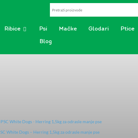
AKVARISTIKA
OPEN RIBICE
Ribice
Psi
Mačke
Glodari
Ptice
Blog
SC White Dogs – Herring 1,5kg za odrasle manje pse