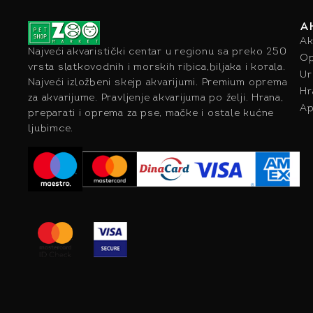
A
Ak
Najveći akvaristički centar u regionu sa preko 250
Op
vrsta slatkovodnih i morskih ribica,biljaka i korala.
Ur
Najveći izložbeni skejp akvarijumi. Premium oprema
Hr
za akvarijume. Pravljenje akvarijuma po želji. Hrana,
Ap
preparati i oprema za pse, mačke i ostale kućne
ljubimce.