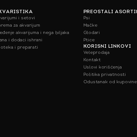
KVARISTIKA
PREOSTALI ASORT
varijumi i setovi
Psi
rema za akvarijum
Mačke
eđenje akvarijuma i nega biljaka
Glodari
ana i dodaci ishrani
Ptice
KORISNI LINKOVI
oteka i preparati
Veleprodaja
Kontakt
Uslovi korišćenja
Politika privatnosti
Odustanak od kupovine