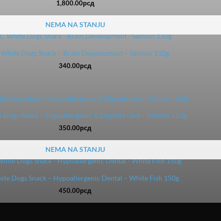
1,800.00
рсд
NEMA NA STANJU
White Dogs Snack – Brain Development – Salmon 110g
340.00
рсд
Dogs Snack – Hypoallergenic & Digestiv care – Salmon 110g
350.00
рсд
NEMA NA STANJU
te Dogs Snack – Hypoallergenic Dental – White Fish 150g
450.00
рсд