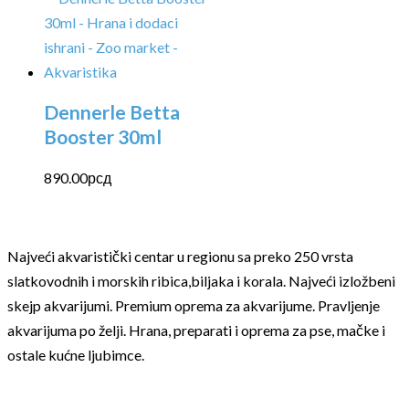
Dennerle Betta
Booster 30ml
890.00
рсд
Najveći akvaristički centar u regionu sa preko 250 vrsta
slatkovodnih i morskih ribica,biljaka i korala. Najveći izložbeni
skejp akvarijumi. Premium oprema za akvarijume. Pravljenje
akvarijuma po želji. Hrana, preparati i oprema za pse, mačke i
ostale kućne ljubimce.