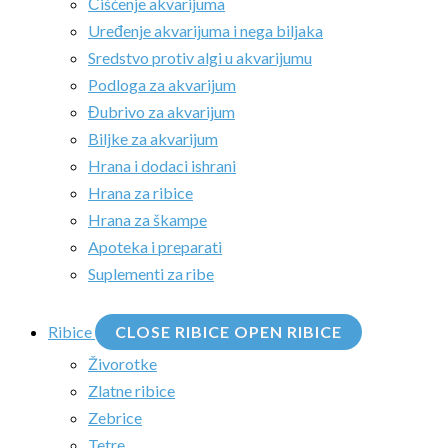
Čišćenje akvarijuma
Uređenje akvarijuma i nega biljaka
Sredstvo protiv algi u akvarijumu
Podloga za akvarijum
Đubrivo za akvarijum
Biljke za akvarijum
Hrana i dodaci ishrani
Hrana za ribice
Hrana za škampe
Apoteka i preparati
Suplementi za ribe
Ribice
CLOSE RIBICE
OPEN RIBICE
Živorotke
Zlatne ribice
Zebrice
Tetre