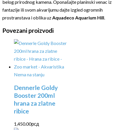
belog prirodnog kamena. Oponašajte planinski venac iz
fantazije ili svom akvarijumu dajte izgled ogromnih
prostranstava i oblika uz
Aquadeco Aquarium Hill
.
Povezani proizvodi
Nema na stanju
Dennerle Goldy
Booster 200ml
hrana za zlatne
ribice
1,450.00
рсд