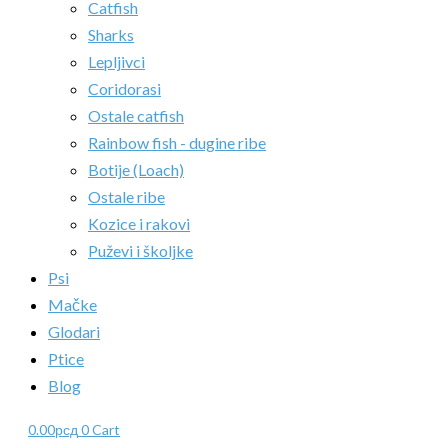
Catfish
Sharks
Lepljivci
Coridorasi
Ostale catfish
Rainbow fish - dugine ribe
Botije (Loach)
Ostale ribe
Kozice i rakovi
Puževi i školjke
Psi
Mačke
Glodari
Ptice
Blog
0.00
рсд
0
Cart