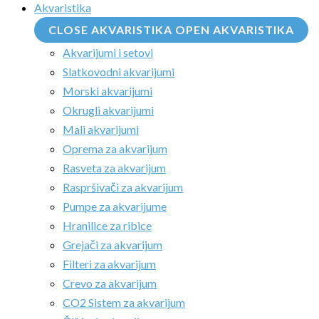
Akvaristika
CLOSE AKVARISTIKA
OPEN AKVARISTIKA
Akvarijumi i setovi
Slatkovodni akvarijumi
Morski akvarijumi
Okrugli akvarijumi
Mali akvarijumi
Oprema za akvarijum
Rasveta za akvarijum
Raspršivači za akvarijum
Pumpe za akvarijume
Hranilice za ribice
Grejači za akvarijum
Filteri za akvarijum
Crevo za akvarijum
CO2 Sistem za akvarijum