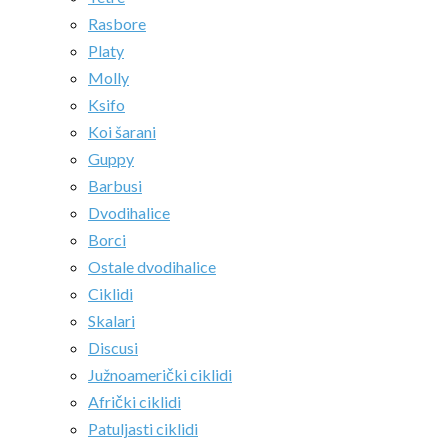
Rasbore
Platy
Molly
Ksifo
Koi šarani
Guppy
Barbusi
Dvodihalice
Borci
Ostale dvodihalice
Ciklidi
Skalari
Discusi
Južnoamerički ciklidi
Afrički ciklidi
Patuljasti ciklidi