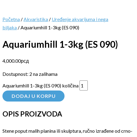
Početna
/
Akvaristika
/
Uređenje akvarijuma i nega
biljaka
/ Aquariumhill 1-3kg (ES 090)
Aquariumhill 1-3kg (ES 090)
4,000.00
рсд
Dostupnost:
2 na zalihama
Aquariumhill 1-3kg (ES 090) količina
DODAJ U KORPU
OPIS PROIZVODA
Stene poput malih planina ili skulptura, ručno izrađene od crno-