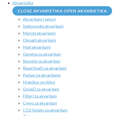
Akvaristika
CLOSE AKVARISTIKA
OPEN AKVARISTIKA
Akvarijumi i setovi
Slatkovodni akvarijumi
Morski akvarijumi
Okrugli akvarijumi
Mali akvarijumi
Oprema za akvarijum
Rasveta za akvarijum
Raspršivači za akvarijum
Pumpe za akvarijume
Hranilice za ribice
Grejači za akvarijum
Filteri za akvarijum
Crevo za akvarijum
CO2 Sistem za akvarijum