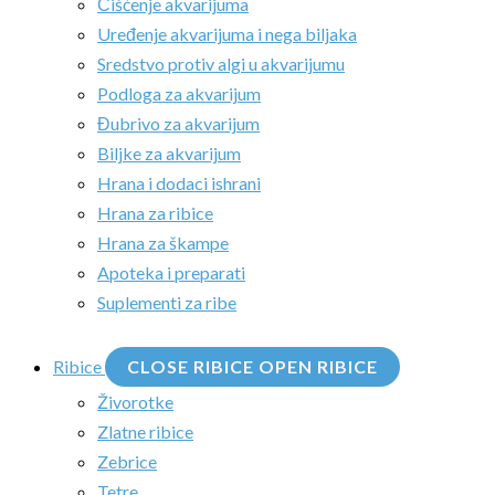
Čišćenje akvarijuma
Uređenje akvarijuma i nega biljaka
Sredstvo protiv algi u akvarijumu
Podloga za akvarijum
Đubrivo za akvarijum
Biljke za akvarijum
Hrana i dodaci ishrani
Hrana za ribice
Hrana za škampe
Apoteka i preparati
Suplementi za ribe
Ribice
CLOSE RIBICE
OPEN RIBICE
Živorotke
Zlatne ribice
Zebrice
Tetre