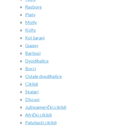
Rasbore
Platy
Molly
Ksifo
Koi šarani
Guppy
Barbusi
Dvodihalice
Borci
Ostale dvodihalice
Ciklidi
Skalari
Discusi
Južnoamerički ciklidi
Afrički ciklidi
Patuljasti ciklidi