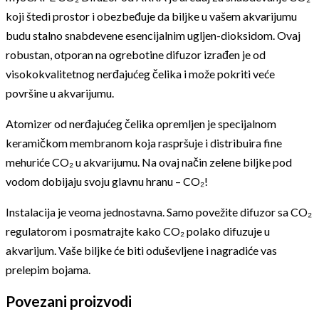
koji štedi prostor i obezbeđuje da biljke u vašem akvarijumu
budu stalno snabdevene esencijalnim ugljen-dioksidom. Ovaj
robustan, otporan na ogrebotine difuzor izrađen je od
visokokvalitetnog nerđajućeg čelika i može pokriti veće
površine u akvarijumu.
Atomizer od nerđajućeg čelika opremljen je specijalnom
keramičkom membranom koja raspršuje i distribuira fine
mehuriće CO₂ u akvarijumu. Na ovaj način zelene biljke pod
vodom dobijaju svoju glavnu hranu – CO₂!
Instalacija je veoma jednostavna. Samo povežite difuzor sa CO₂
regulatorom i posmatrajte kako CO₂ polako difuzuje u
akvarijum. Vaše biljke će biti oduševljene i nagradiće vas
prelepim bojama.
Povezani proizvodi