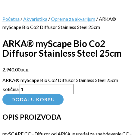
Početna
/
Akvaristika
/
Oprema za akvarijum
/ ARKA®
myScape Bio Co2 Diffusor Stainless Steel 25cm
ARKA® myScape Bio Co2
Diffusor Stainless Steel 25cm
2,940.00
рсд
ARKA® myScape Bio Co2 Diffusor Stainless Steel 25cm
količina
DODAJ U KORPU
OPIS PROIZVODA
mySCAPE CO₂ Difuzor od ARKA je uređaj za snabdevanje CO₂