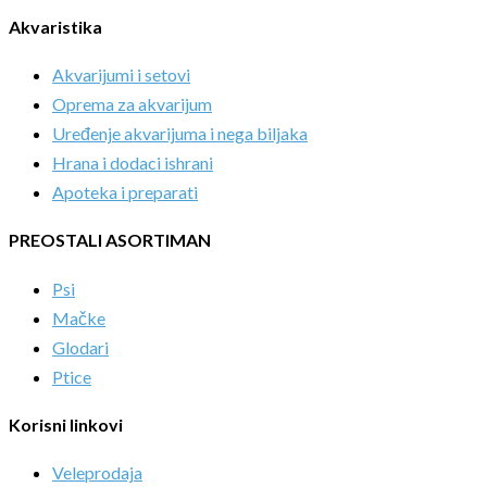
Akvaristika
Akvarijumi i setovi
Oprema za akvarijum
Uređenje akvarijuma i nega biljaka
Hrana i dodaci ishrani
Apoteka i preparati
PREOSTALI ASORTIMAN
Psi
Mačke
Glodari
Ptice
Korisni linkovi
Veleprodaja