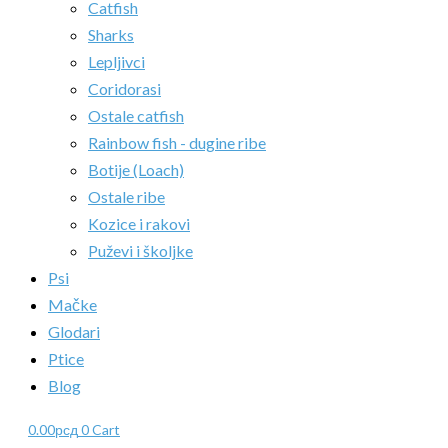
Catfish
Sharks
Lepljivci
Coridorasi
Ostale catfish
Rainbow fish - dugine ribe
Botije (Loach)
Ostale ribe
Kozice i rakovi
Puževi i školjke
Psi
Mačke
Glodari
Ptice
Blog
0.00
рсд
0
Cart