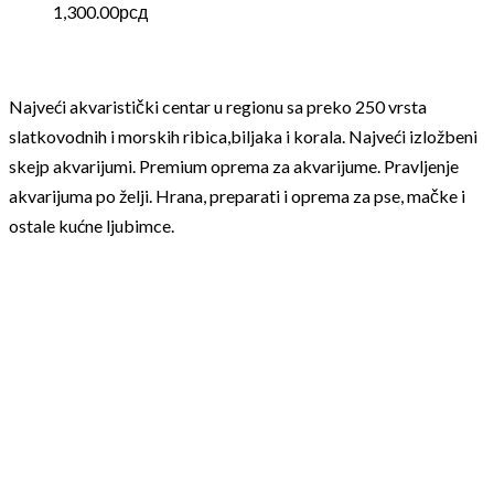
1,300.00
рсд
Najveći akvaristički centar u regionu sa preko 250 vrsta
slatkovodnih i morskih ribica,biljaka i korala. Najveći izložbeni
skejp akvarijumi. Premium oprema za akvarijume. Pravljenje
akvarijuma po želji. Hrana, preparati i oprema za pse, mačke i
ostale kućne ljubimce.