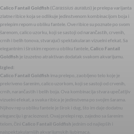
Calico Fantail Goldfish
(
) je prelepa varijanta
Carassius auratus
zlatne ribice koja se odlikuje jedinstvenom kombinacijom boja i
prelepim repom u obliku fantele. Ove ribice su poznate po svom
šarenom, calico uzorku, koji se sastoji od narančastih, crvenih,
crnih i belih tonova, stvarajući spektakularan vizuelni efekat. Sa
elegantnim i širokim repom u obliku fantele,
Calico Fantail
Goldfish
je izuzetno atraktivan dodatak svakom akvarijumu.
Izgled:
Calico Fantail Goldfish
ima prelepo, zaobljeno telo koje je
prekriveno šarenim, calico uzorkom, koji se sastoji od crvenih,
crnih, narančastih i belih boja. Ova kombinacija stvara upečatljiv
vizuelni efekat, a svaka ribica je jedinstvena po svojim šarama.
Njihov rep u obliku fantele je širok i dug, što im daje dodatnu
eleganciju i gracioznost. Ovaj prelepi rep, zajedno sa šarenim
telom, čini
Calico Fantail Goldfish
jednim od najlepših i
najspektakularnijih akvarijumskih ljubimaca.