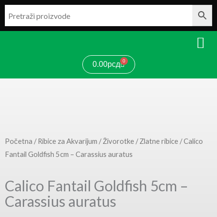
Pređi
na
sadržaj
0
Cart
0.00
рсд
Početna
/
Ribice za Akvarijum
/
Živorotke
/
Zlatne ribice
/ Calico
Fantail Goldfish 5cm – Carassius auratus
Calico Fantail Goldfish 5cm –
Carassius auratus