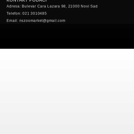
KONTAKT PODACI
Adresa: Bulevar Cara Lazara 98, 21000 Novi Sad
Telefon: 021 3010485
Email: nszoomarket@gmail.com