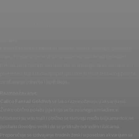
Calico Fantail Goldfish
. Akvarijum sa laganim strujanjem
vode je preporučljiv, jer ove ribice vole mirnu vodu u kojoj
mogu slobodno plivati.
Ishrana:
Calico Fantail Goldfish
su svejedi i lako prihvataju raznovrsnu
hranu. Preporučuje se visokokvalitetna suva hrana (granule i
flaksa), zamrznuta hrana (kao što su artemija, larve komaraca) i
povremeni biljni dodaci poput spiruline ili sitno seckanog povrća,
za očuvanje zdravlja i lepih boja.
Razmnožavanje:
Calico Fantail Goldfish
se lako razmnožavaju u akvarijumu.
Ženke obično polažu jaja koja se brzo izlegu u mladunce.
Mladunci su vrlo mali i obično se skrivaju među biljkama dok ne
postanu dovoljno veliki da se pridruže odraslim ribicama.
Preporučuje se izdvajanje trudnih ženki u poseban akvarijum sa