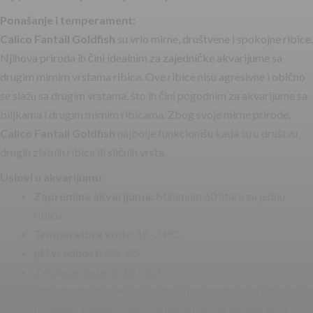
Ponašanje i temperament:
Calico Fantail Goldfish
su vrlo mirne, društvene i spokojne ribice.
Njihova priroda ih čini idealnim za zajedničke akvarijume sa
drugim mirnim vrstama ribica. Ove ribice nisu agresivne i obično
se slažu sa drugim vrstama, što ih čini pogodnim za akvarijume sa
biljkama i drugim mirnim ribicama. Zbog svoje mirne prirode,
Calico Fantail Goldfish
najbolje funkcionišu kada su u društvu
drugih zlatnih ribica ili sličnih vrsta.
Uslovi u akvarijumu:
Zapremina akvarijuma:
Minimum 60 litara za jednu
ribicu.
Temperatura vode:
18–24°C.
pH vrednost:
6,0–7,5.
Tvrdoća vode:
5–15 dGH.
Dekoracija:
Akvarijum sa dovoljno prostora za plivanje, sa
biljkama, kamenčićima i sitnim ukrasima, idealan je za