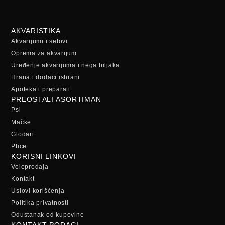
AKVARISTIKA
Akvarijumi i setovi
Oprema za akvarijum
Uređenje akvarijuma i nega biljaka
Hrana i dodaci ishrani
Apoteka i preparati
PREOSTALI ASORTIMAN
Psi
Mačke
Glodari
Ptice
KORISNI LINKOVI
Veleprodaja
Kontakt
Uslovi korišćenja
Politika privatnosti
Odustanak od kupovine