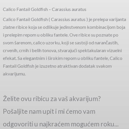
Calico Fantail Goldfish – Carassius auratus
Calico Fantail Goldfish ( Carassius auratus ) je prelepa varijanta
zlatne ribice koja se odlikuje jedinstvenom kombinacijom boja
i prelepim repom u obliku fantele. Ove ribice su poznate po
svom šarenom, calico uzorku, koji se sastoji od narančastih,
crvenih, crnih i belih tonova, stvarajući spektakularan vizuelni
efekat. Sa elegantnim i širokim repom u obliku fantele, Calico
Fantail Goldfish je izuzetno atraktivan dodatak svakom
akvarijumu.
Želite ovu ribicu za vaš akvarijum?
Pošaljite nam upit i mi ćemo vam
odgovoriti u najkraćem mogućem roku...