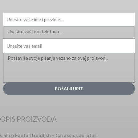
Ime
Email
Message
POŠALJI UPIT
OPIS PROIZVODA
Calico Fantail Goldfish – Carassius auratus