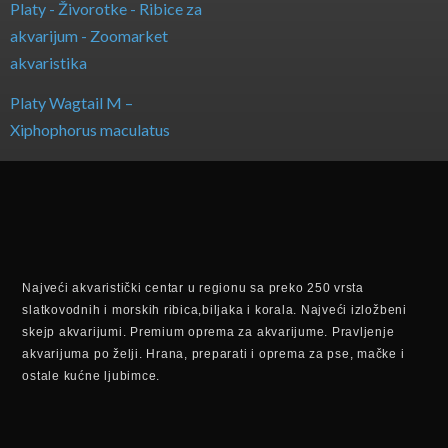
Platy Wagtail M –
Xiphophorus maculatus
Najveći akvaristički centar u regionu sa preko 250 vrsta
slatkovodnih i morskih ribica,biljaka i korala. Najveći izložbeni
skejp akvarijumi. Premium oprema za akvarijume. Pravljenje
akvarijuma po želji. Hrana, preparati i oprema za pse, mačke i
ostale kućne ljubimce.