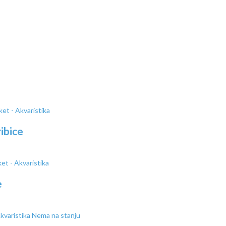
ibice
e
Nema na stanju