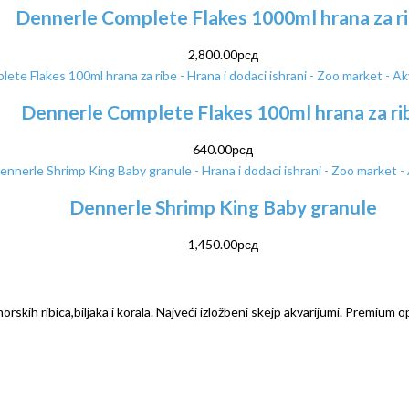
Dennerle Complete Flakes 1000ml hrana za r
2,800.00
рсд
Dennerle Complete Flakes 100ml hrana za ri
640.00
рсд
Dennerle Shrimp King Baby granule
1,450.00
рсд
rskih ribica,biljaka i korala. Najveći izložbeni skejp akvarijumi. Premium o