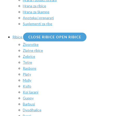
Hrana za ribice
Hrana za škampe
Apoteka i preparati
Suplementi za ribe
Ribice
CLOSE RIBICE
OPEN RIBICE
Živorotke
Zlatne ribice
Zebrice
Tetre
Rasbore
Platy
Molly
Ksifo
Koi šarani
Guppy
Barbusi
Dvodihalice
Borci