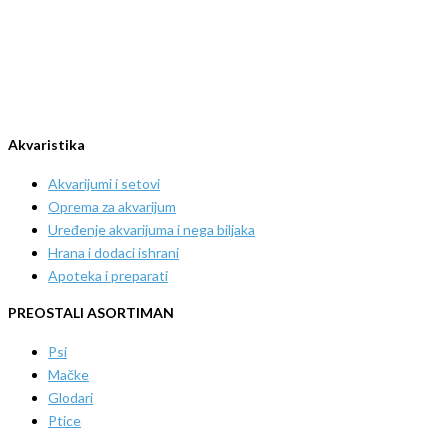
Akvaristika
Akvarijumi i setovi
Oprema za akvarijum
Uređenje akvarijuma i nega biljaka
Hrana i dodaci ishrani
Apoteka i preparati
PREOSTALI ASORTIMAN
Psi
Mačke
Glodari
Ptice