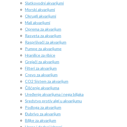
Slatkovodni akvarijumi
Morski akvarijumi
Okrugli akvarijumi
Mali akvarijumi
Oprema za akvarijum
Rasveta za akvarijum
Raspršivači za akvarijum
Pumpe za akvarijume
Hranilice za ribice
Grejači za akvarijum
Filteri za akvarijum
Crevo za akvarijum
CO2 Sistem za akvarijum
Čišćenje akvarijuma
Uređenje akvarijuma i nega biljaka
Sredstvo protiv algi u akvarijumu
Podloga za akvarijum
Đubrivo za akvarijum
Biljke za akvarijum
Hrana i dodaci ishrani