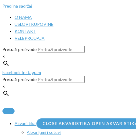
Pređi na sadržaj
O NAMA
USLOVI KUPOVINE
KONTAKT
VELEPRODAJA
Pretraži proizvode
×
Facebook
Instagram
Pretraži proizvode
×
Akvaristika
CLOSE AKVARISTIKA
OPEN AKVARISTIK
Akvarijumi i setovi