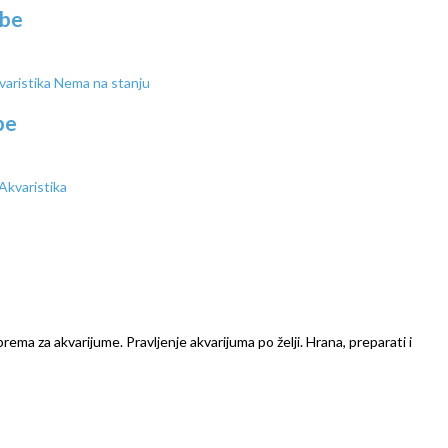
ibe
Nema na stanju
be
prema za akvarijume. Pravljenje akvarijuma po želji. Hrana, preparati i