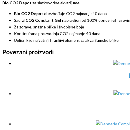
Bio CO2 Depot
za slatkovodne akvarijume
Bio CO2 Depot
obezbeđuje CO2 najmanje 40 dana
Sadrži
CO2 Constant Gel
napravljen od 100% obnovljivih sirovi
Za zdrave, snažne biljke i živopisne boje
Kontinuirana proizvodnja CO2 najmanje 40 dana
Ugljenik je najvažniji hranljivi element za akvarijumske biljke
Povezani proizvodi