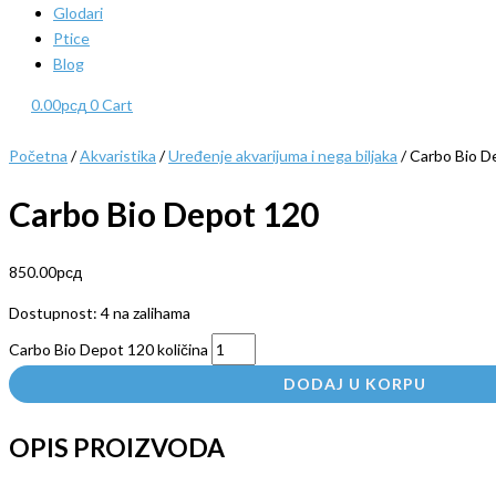
Glodari
Ptice
Blog
0.00
рсд
0
Cart
Početna
/
Akvaristika
/
Uređenje akvarijuma i nega biljaka
/ Carbo Bio D
Carbo Bio Depot 120
850.00
рсд
Dostupnost:
4 na zalihama
Carbo Bio Depot 120 količina
DODAJ U KORPU
OPIS PROIZVODA