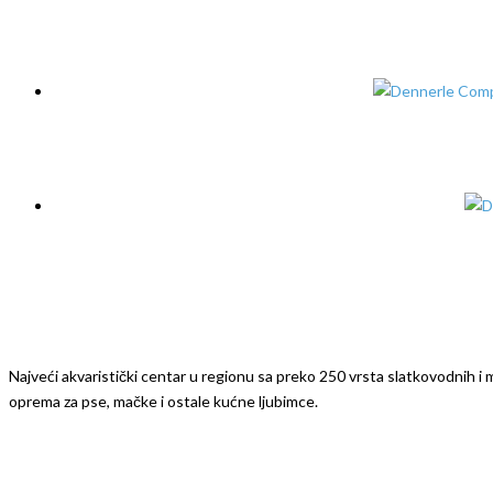
Najveći akvaristički centar u regionu sa preko 250 vrsta slatkovodnih i mo
oprema za pse, mačke i ostale kućne ljubimce.