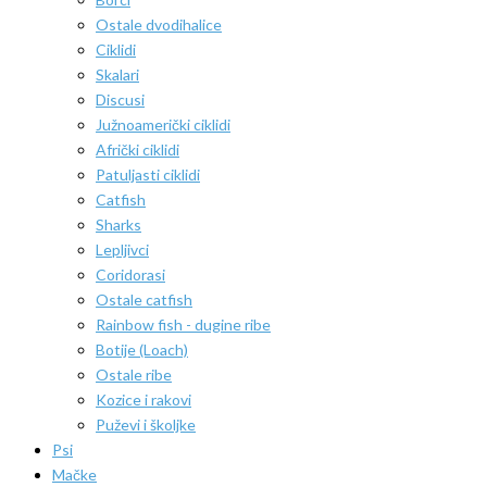
Ostale dvodihalice
Ciklidi
Skalari
Discusi
Južnoamerički ciklidi
Afrički ciklidi
Patuljasti ciklidi
Catfish
Sharks
Lepljivci
Coridorasi
Ostale catfish
Rainbow fish - dugine ribe
Botije (Loach)
Ostale ribe
Kozice i rakovi
Puževi i školjke
Psi
Mačke