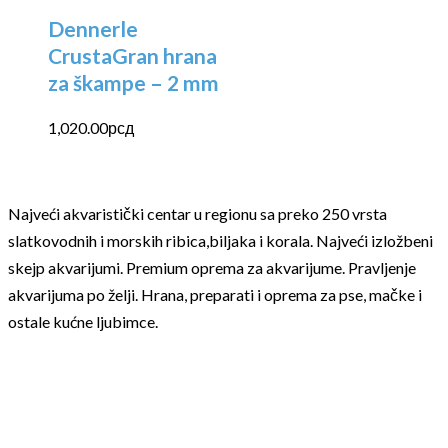
Dennerle
CrustaGran hrana
za škampe – 2 mm
1,020.00
рсд
Najveći akvaristički centar u regionu sa preko 250 vrsta
slatkovodnih i morskih ribica,biljaka i korala. Najveći izložbeni
skejp akvarijumi. Premium oprema za akvarijume. Pravljenje
akvarijuma po želji. Hrana, preparati i oprema za pse, mačke i
ostale kućne ljubimce.