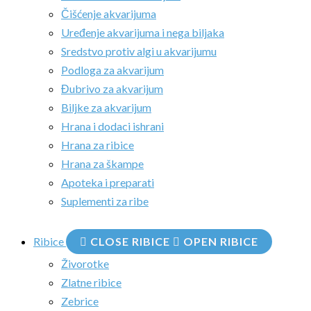
Čišćenje akvarijuma
Uređenje akvarijuma i nega biljaka
Sredstvo protiv algi u akvarijumu
Podloga za akvarijum
Đubrivo za akvarijum
Biljke za akvarijum
Hrana i dodaci ishrani
Hrana za ribice
Hrana za škampe
Apoteka i preparati
Suplementi za ribe
Ribice
CLOSE RIBICE
OPEN RIBICE
Živorotke
Zlatne ribice
Zebrice