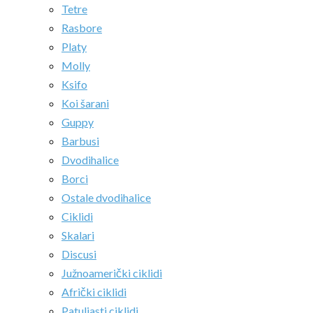
Tetre
Rasbore
Platy
Molly
Ksifo
Koi šarani
Guppy
Barbusi
Dvodihalice
Borci
Ostale dvodihalice
Ciklidi
Skalari
Discusi
Južnoamerički ciklidi
Afrički ciklidi
Patuljasti ciklidi