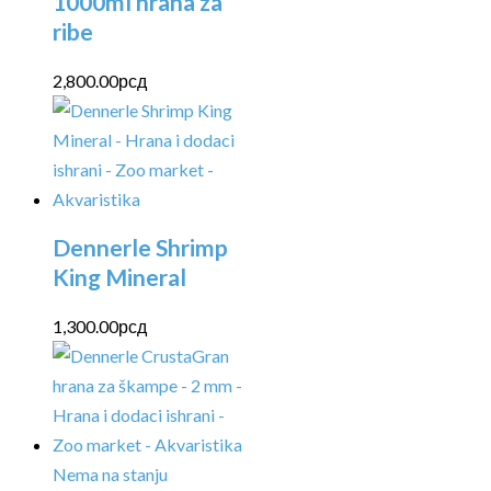
1000ml hrana za
ribe
2,800.00
рсд
Dennerle Shrimp
King Mineral
1,300.00
рсд
Nema na stanju