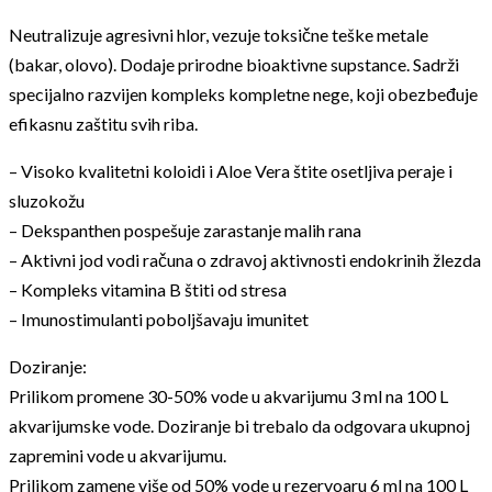
Neutralizuje agresivni hlor, vezuje toksične teške metale
(bakar, olovo). Dodaje prirodne bioaktivne supstance. Sadrži
specijalno razvijen kompleks kompletne nege, koji obezbeđuje
efikasnu zaštitu svih riba.
– Visoko kvalitetni koloidi i Aloe Vera štite osetljiva peraje i
sluzokožu
– Dekspanthen pospešuje zarastanje malih rana
– Aktivni jod vodi računa o zdravoj aktivnosti endokrinih žlezda
– Kompleks vitamina B štiti od stresa
– Imunostimulanti poboljšavaju imunitet
Doziranje:
Prilikom promene 30-50% vode u akvarijumu 3 ml na 100 L
akvarijumske vode. Doziranje bi trebalo da odgovara ukupnoj
zapremini vode u akvarijumu.
Prilikom zamene više od 50% vode u rezervoaru 6 ml na 100 L