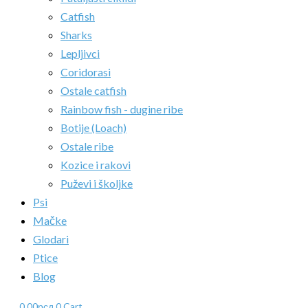
Catfish
Sharks
Lepljivci
Coridorasi
Ostale catfish
Rainbow fish - dugine ribe
Botije (Loach)
Ostale ribe
Kozice i rakovi
Puževi i školjke
Psi
Mačke
Glodari
Ptice
Blog
0.00
рсд
0
Cart