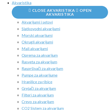
Akvaristika
CLOSE AKVARISTIKA
OPEN
AKVARISTIKA
Akvarijumi i setovi
Slatkovodni akvarijumi
Morski akvarijumi
Okrugli akvarijumi
Mali akvarijumi
Oprema za akvarijum
Rasveta za akvarijum
Raspršivači za akvarijum
Pumpe za akvarijume
Hranilice za ribice
Grejači za akvarijum
Filteri za akvarijum
Crevo za akvarijum
CO2 Sistem za akvarijum