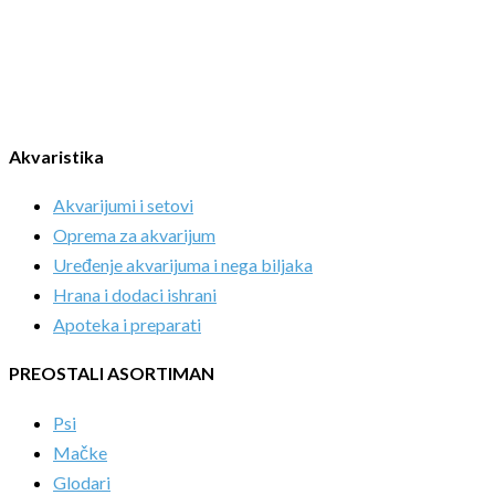
Akvaristika
Akvarijumi i setovi
Oprema za akvarijum
Uređenje akvarijuma i nega biljaka
Hrana i dodaci ishrani
Apoteka i preparati
PREOSTALI ASORTIMAN
Psi
Mačke
Glodari