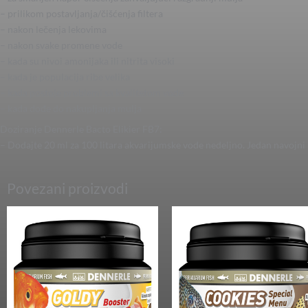
– prilikom postavljanja/čišćenja filtera
– nakon lečenja lekovima
– nakon svake promene vode
– kada su nivoi amonijaka ili nitrita visoki
– kada je populacija ribe velika
– kada postoje problemi sa kvalitetom vode
– kada dođe do nakupljanja mulja
Doziranje Dennerle Bacto Elikier FB7:
– Dodajte 20 ml za 100 litara akvarijumske vode nedeljno. Jedan navojni
Povezani proizvodi