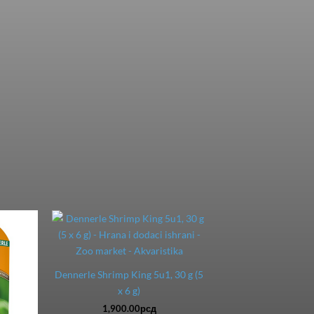
Dennerle Shrimp King 5u1, 30 g (5
x 6 g)
1,900.00
рсд