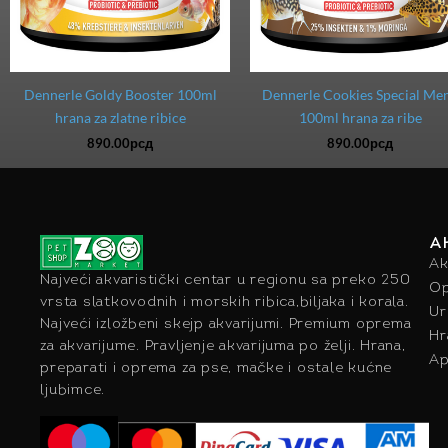
Dennerle Goldy Booster 100ml
Dennerle Cookies Special Me
hrana za zlatne ribice
100ml hrana za ribe
890.00
рсд
890.00
рсд
A
Ak
Najveći akvaristički centar u regionu sa preko 250
Op
vrsta slatkovodnih i morskih ribica,biljaka i korala.
Ur
Najveći izložbeni skejp akvarijumi. Premium oprema
Hr
za akvarijume. Pravljenje akvarijuma po želji. Hrana,
Ap
preparati i oprema za pse, mačke i ostale kućne
ljubimce.