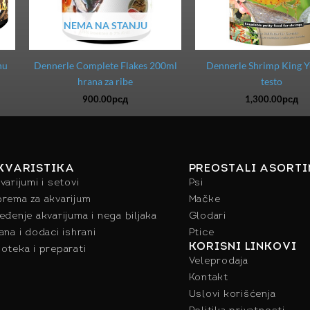
NEMA NA STANJU
nu
Dennerle Complete Flakes 200ml
Dennerle Shrimp King
hrana za ribe
testo
900.00
рсд
1,300.00
рсд
KVARISTIKA
PREOSTALI ASORT
varijumi i setovi
Psi
rema za akvarijum
Mačke
eđenje akvarijuma i nega biljaka
Glodari
ana i dodaci ishrani
Ptice
KORISNI LINKOVI
oteka i preparati
Veleprodaja
Kontakt
Uslovi korišćenja