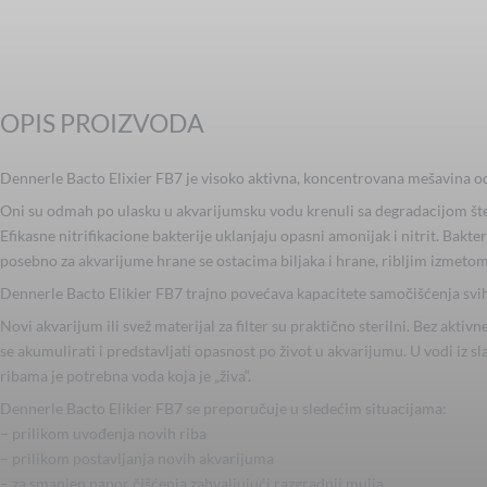
OPIS PROIZVODA
Dennerle Bacto Elixier FB7 je visoko aktivna, koncentrovana mešavina odab
Oni su odmah po ulasku u akvarijumsku vodu krenuli sa degradacijom šte
Efikasne nitrifikacione bakterije uklanjaju opasni amonijak i nitrit. Bakt
posebno za akvarijume hrane se ostacima biljaka i hrane, ribljim izmet
Dennerle Bacto Elikier FB7 trajno povećava kapacitete samočišćenja svi
Novi akvarijum ili svež materijal za filter su praktično sterilni. Bez akti
se akumulirati i predstavljati opasnost po život u akvarijumu. U vodi iz
ribama je potrebna voda koja je „živa“.
Dennerle Bacto Elikier FB7 se preporučuje u sledećim situacijama:
– prilikom uvođenja novih riba
– prilikom postavljanja novih akvarijuma
– za smanjen napor čišćenja zahvaljujući razgradnji mulja