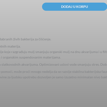
Bacto
DODAJ U KORPU
Elixier
FB7
500ml
količina
ranih živih bakterija za čišćenje.
tnih materija.
erije koje razgrađuju mulj smanjuju organski mulj na dnu akvarijuma i u fil
om i organskim suspendovanim materijama.
h slatkovodnih akvarijuma. Optimizovani uslovi vode smanjuju stres. Dobr
vne pomoći, može proći mnogo nedelja da se razvije stabilna bakterijska fa
 slavine za ljudsku upotrebu dozvoljen je samo izuzetno minimalan nivo b