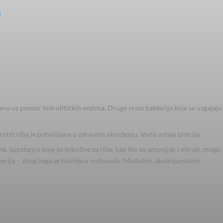
teru uz pomoć hidrolitičkih enzima. Druge vrste bakterija koje se uzgajaju
obit riba je poboljšana u zdravom okruženju. Voda ostaje bistrija.
una. Supstance koje su toksične za ribe, kao što su amonijak i nitrati, mogu
akterija – zbog čega se hloriše u vodovodu. Međutim, akvarijumskim