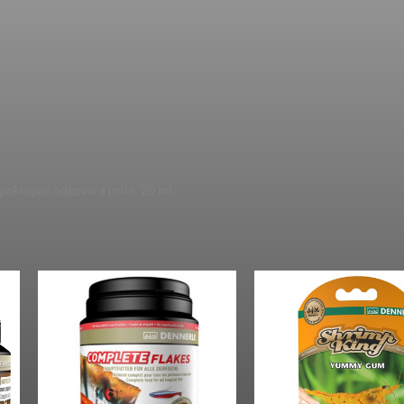
 poklopac odgovara pribl. 20 ml.