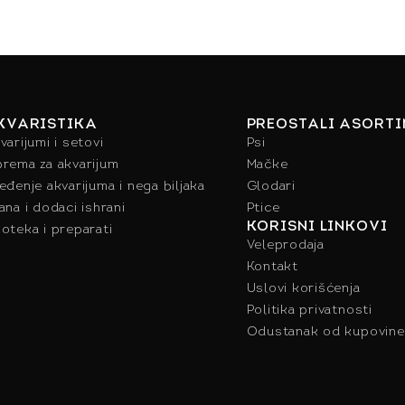
KVARISTIKA
PREOSTALI ASORT
varijumi i setovi
Psi
rema za akvarijum
Mačke
eđenje akvarijuma i nega biljaka
Glodari
ana i dodaci ishrani
Ptice
KORISNI LINKOVI
oteka i preparati
Veleprodaja
Kontakt
Uslovi korišćenja
Politika privatnosti
Odustanak od kupovine