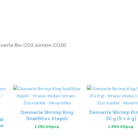
nnerle Bio CO2 sistem CO30
Dennerle Shrimp King
Dennerle Shrimp Kin
SnailStixx štapići
30 g (5 x 6 g)
al
be
1,250.00
рсд
1,900.00
рсд