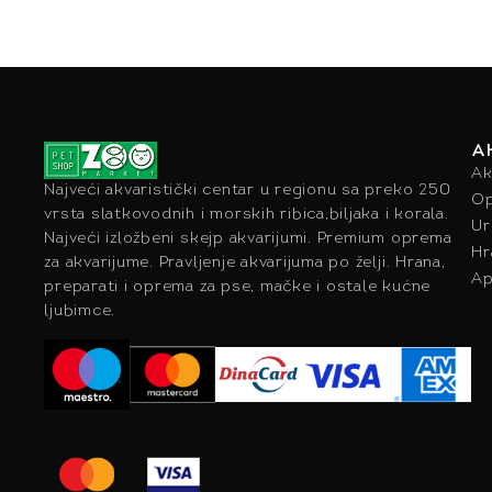
A
Ak
Najveći akvaristički centar u regionu sa preko 250
Op
vrsta slatkovodnih i morskih ribica,biljaka i korala.
Ur
Najveći izložbeni skejp akvarijumi. Premium oprema
Hr
za akvarijume. Pravljenje akvarijuma po želji. Hrana,
Ap
preparati i oprema za pse, mačke i ostale kućne
ljubimce.