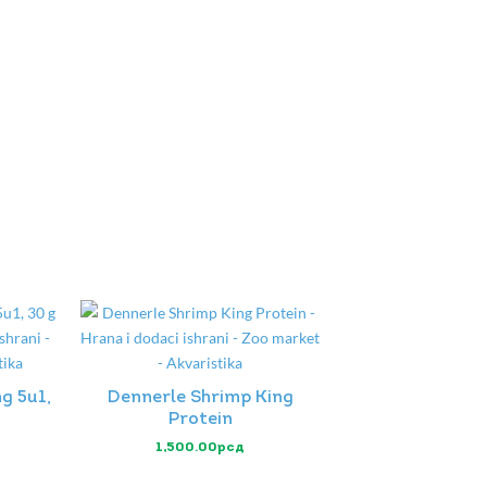
g 5u1,
Dennerle Shrimp King
Protein
1,500.00
рсд