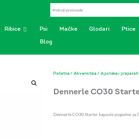
AKVARISTIKA
OPEN RIBICE
Ribice
Psi
Mačke
Glodari
Ptice
Blog
Početna
/
Akvaristika
/
Apoteka i preparati
Dennerle CO30 Starte
Dennerle CO30 Starter kapsule pogodne za