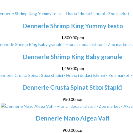
Dennerle Shrimp King Yummy testo
1,300.00
рсд
Dennerle Shrimp King Baby granule
1,450.00
рсд
Dennerle Crusta Spinat Stixx štapići
950.00
рсд
Dennerle Nano Algea Vafl
900.00
рсд