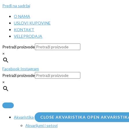
Pređi na sadržaj
O NAMA
USLOVI KUPOVINE
KONTAKT
VELEPRODAJA
Pretraži proizvode
×
Facebook
Instagram
Pretraži proizvode
×
Akvaristika
CLOSE AKVARISTIKA
OPEN AKVARISTIK
Akvarijumi i setovi