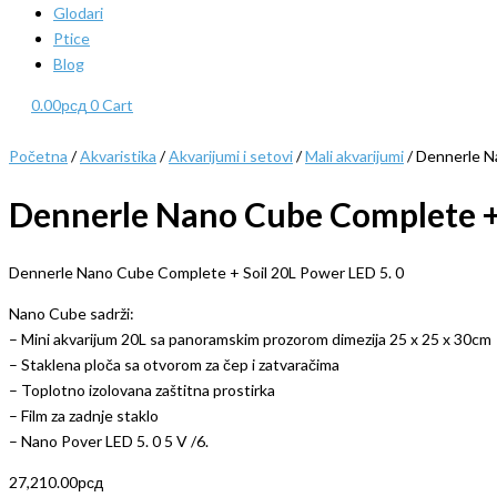
Glodari
Ptice
Blog
0.00
рсд
0
Cart
Početna
/
Akvaristika
/
Akvarijumi i setovi
/
Mali akvarijumi
/ Dennerle N
Dennerle Nano Cube Complete + 
Dennerle Nano Cube Complete + Soil 20L Power LED 5. 0
Nano Cube sadrži:
– Mini akvarijum 20L sa panoramskim prozorom dimezija 25 x 25 x 30cm
– Staklena ploča sa otvorom za čep i zatvaračima
– Toplotno izolovana zaštitna prostirka
– Film za zadnje staklo
– Nano Pover LED 5. 0 5 V /6.
27,210.00
рсд