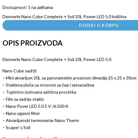
Dostupnost:
1 na zalihama
Dennerle Nano Cube Complete + Soil 20L Power LED 5.0 količina
DODAJ U KORPU
OPIS PROIZVODA
Dennerle Nano Cube Complete + Soil 20L Power LED 5.0
Nano Cube sadrži:
– Mini akvarijum 20L sa panoramskim prozorom dimezija 25 x 25 x 30cm
– Staklena ploča sa otvorom za čep i zatvaračima
– Toplotno izolovana zaštitna prostirka
– Film za zadnje staklo
– Nano Pover LED 5.0 5 V /6.500 K
– Nano ugaoni filter
– Akvarijumski termometar Nano Therm
– Scaper`s Soil