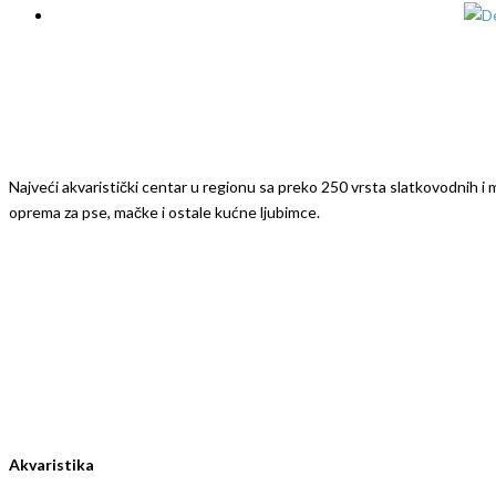
Najveći akvaristički centar u regionu sa preko 250 vrsta slatkovodnih i mo
oprema za pse, mačke i ostale kućne ljubimce.
Akvaristika