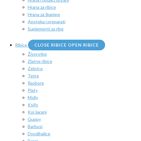
Hrana za ribice
Hrana za škampe
Apoteka i preparati
Suplementi za ribe
Ribice
CLOSE RIBICE
OPEN RIBICE
Živorotke
Zlatne ribice
Zebrice
Tetre
Rasbore
Platy
Molly
Ksifo
Koi šarani
Guppy
Barbusi
Dvodihalice
Borci