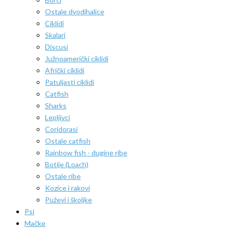
Ostale dvodihalice
Ciklidi
Skalari
Discusi
Južnoamerički ciklidi
Afrički ciklidi
Patuljasti ciklidi
Catfish
Sharks
Lepljivci
Coridorasi
Ostale catfish
Rainbow fish - dugine ribe
Botije (Loach)
Ostale ribe
Kozice i rakovi
Puževi i školjke
Psi
Mačke