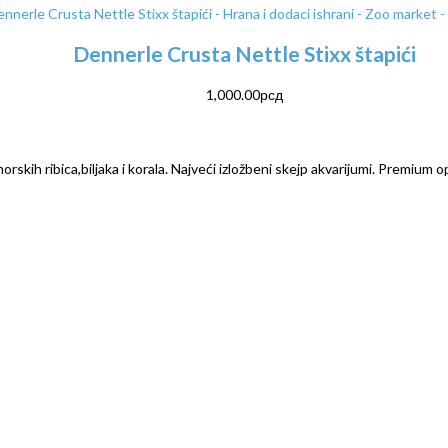
Dennerle Crusta Nettle Stixx štapići
1,000.00
рсд
rskih ribica,biljaka i korala. Najveći izložbeni skejp akvarijumi. Premium o