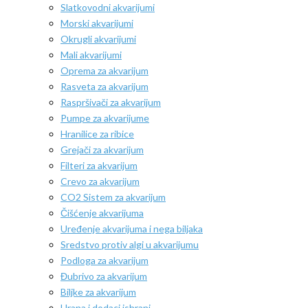
Slatkovodni akvarijumi
Morski akvarijumi
Okrugli akvarijumi
Mali akvarijumi
Oprema za akvarijum
Rasveta za akvarijum
Raspršivači za akvarijum
Pumpe za akvarijume
Hranilice za ribice
Grejači za akvarijum
Filteri za akvarijum
Crevo za akvarijum
CO2 Sistem za akvarijum
Čišćenje akvarijuma
Uređenje akvarijuma i nega biljaka
Sredstvo protiv algi u akvarijumu
Podloga za akvarijum
Đubrivo za akvarijum
Biljke za akvarijum
Hrana i dodaci ishrani