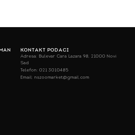
IMAN
KONTAKT PODACI
Adresa: Bulevar Cara Lazara 98, 21000 Novi
Sad
Telefon: 021 3010485
Email: nszoomarket@gmail.com