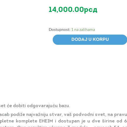
14,000.00
рсд
EHEIM
Dostupnost:
1 na zalihama
aquacab
54
DODAJ U KORPU
crna
boja
-
postolje
za
akvarijum
količina
 će dobiti odgovarajuću bazu.
b podiže najvažniju stvar, vaš podvodni svet, na pravu 
pletne komplete EHEIM i dostupan je u dve širine od 6