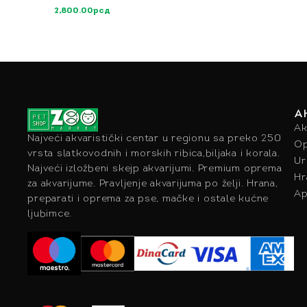
2,800.00
рсд
A
Ak
Najveći akvaristički centar u regionu sa preko 250
Op
vrsta slatkovodnih i morskih ribica,biljaka i korala.
Ur
Najveći izložbeni skejp akvarijumi. Premium oprema
Hr
za akvarijume. Pravljenje akvarijuma po želji. Hrana,
Ap
preparati i oprema za pse, mačke i ostale kućne
ljubimce.