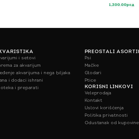
1,300.00
рсд
KVARISTIKA
PREOSTALI ASORT
varijumi i setovi
Psi
rema za akvarijum
Mačke
eđenje akvarijuma i nega biljaka
Glodari
ana i dodaci ishrani
Ptice
KORISNI LINKOVI
oteka i preparati
Veleprodaja
Kontakt
Uslovi korišćenja
Politika privatnosti
Odustanak od kupovine