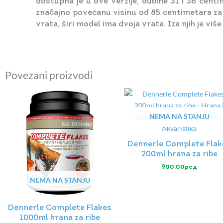
dostupna je u dve verzije, dubine 31 i 36 cent
značajno povećanu visinu od 85 centimetara za 
vrata, širi model ima dvoja vrata. Iza njih je vi
Povezani proizvodi
NEMA NA STANJU
Dennerle Complete Flak
200ml hrana za ribe
900.00
рсд
NEMA NA STANJU
Dennerle Complete Flakes
1000ml hrana za ribe