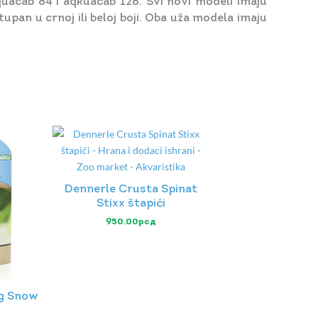
quacab 84 i aqkuacab 126. Svi novi modeli imaju
pan u crnoj ili beloj boji. Oba uža modela imaju
Dennerle Crusta Spinat
Stixx štapići
950.00
рсд
ng Snow