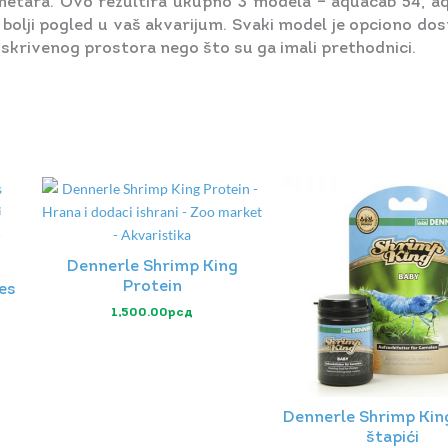
imetara. Ovo rezultira ukupno 3 modela – aquacab 54, a
bolji pogled u vaš akvarijum. Svaki model je opciono dostu
še skrivenog prostora nego što su ga imali prethodnici.
Dennerle Shrimp King
Protein
es
1,500.00
рсд
Dennerle Shrimp Ki
štapići