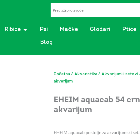
AKVARISTIKA
OPEN RIBICE
Ribice
Psi
Mačke
Glodari
Ptice
Blog
Početna
/
Akvaristika
/
Akvarijumi i setovi
akvarijum
EHEIM aquacab 54 crna
akvarijum
EHEIM aquacab postolje za akvarijumski set.