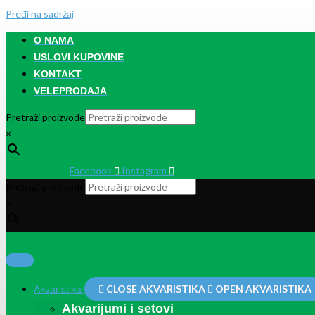
Pređi na sadržaj
O NAMA
USLOVI KUPOVINE
KONTAKT
VELEPRODAJA
Pretraži proizvode
×
Facebook
Instagram
Pretraži proizvode
×
CLOSE AKVARISTIKA
OPEN AKVARISTIKA
Akvaristika
Akvarijumi i setovi