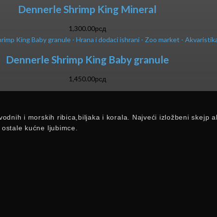
Dennerle Shrimp King Mineral
1,300.00
рсд
Dennerle Shrimp King Baby granule
1,450.00
рсд
vodnih i morskih ribica,biljaka i korala. Najveći izložbeni skej
 ostale kućne ljubimce.