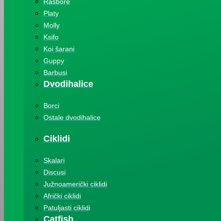
Rasbore
Platy
Molly
Ksifo
Koi šarani
Guppy
Barbusi
Dvodihalice
Borci
Ostale dvodihalice
Ciklidi
Skalari
Discusi
Južnoamerički ciklidi
Afrički ciklidi
Patuljasti ciklidi
Catfish