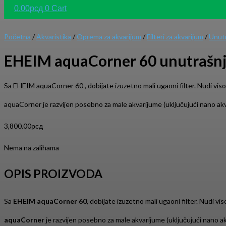
0.00
рсд
0
Cart
Početna
/
Akvaristika
/
Oprema za akvarijum
/
Filteri za akvarijum
/
Unutr
EHEIM aquaCorner 60 unutrašnji 
Sa EHEIM aquaCorner 60 , dobijate izuzetno mali ugaoni filter. Nudi vi
aquaCorner je razvijen posebno za male akvarijume (uključujući nano akv
3,800.00
рсд
Nema na zalihama
OPIS PROIZVODA
Sa
EHEIM aquaCorner 60
, dobijate izuzetno mali ugaoni filter. Nudi 
aquaCorner
je razvijen posebno za male akvarijume (uključujući nano ak