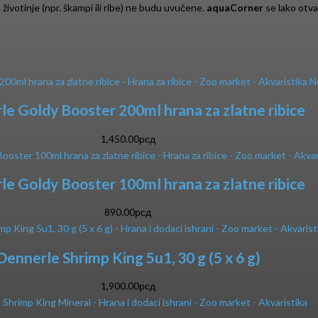
životinje (npr. škampi ili ribe) ne budu uvučene.
aquaCorner
se lako otva
N
e Goldy Booster 200ml hrana za zlatne ribice
1,450.00
рсд
e Goldy Booster 100ml hrana za zlatne ribice
890.00
рсд
Dennerle Shrimp King 5u1, 30 g (5 x 6 g)
1,900.00
рсд