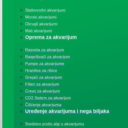
Slatkovodni akvarijumi
Morski akvarijumi
Okrugli akvarijumi
Mali akvarijumi
Oprema za akvarijum
Rasveta za akvarijum
Raspršivači za akvarijum
Pumpe za akvarijume
Hranilice za ribice
Grejači za akvarijum
Filteri za akvarijum
Crevo za akvarijum
CO2 Sistem za akvarijum
Čišćenje akvarijuma
Uređenje akvarijuma i nega biljaka
Sredstvo protiv algi u akvarijumu