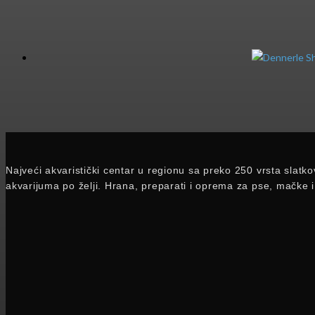
Najveći akvaristički centar u regionu sa preko 250 vrsta slatko
akvarijuma po želji. Hrana, preparati i oprema za pse, mačke i