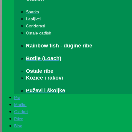
Sharks
Lepljivci
Coridorasi
Ostale catfish
Rainbow fish - dugine ribe
Botije (Loach)
Ostale ribe
Kozice i rakovi
Puževi i školjke
Psi
Mačke
Glodari
Ptice
Blog