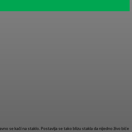
no se kači na staklo. Postavlja se tako blizu stakla da nijedno živo biće