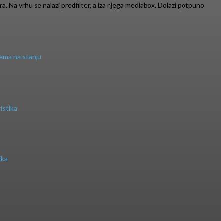
ra. Na vrhu se nalazi predfilter, a iza njega mediabox. Dolazi potpuno
ema na stanju