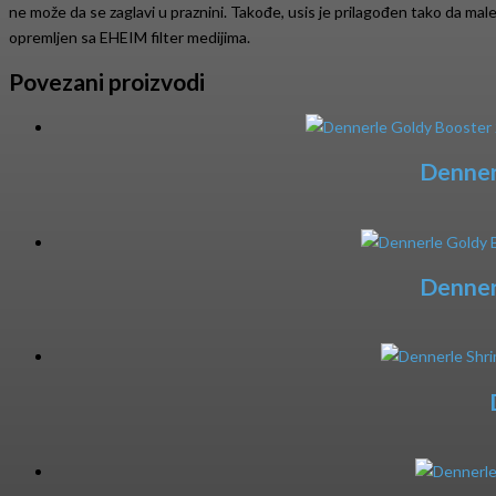
ne može da se zaglavi u praznini. Takođe, usis je prilagođen tako da male 
opremljen sa EHEIM filter medijima.
Povezani proizvodi
Dennerl
Dennerl