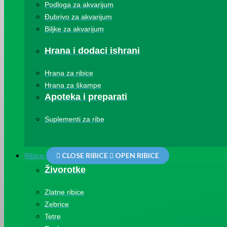
Podloga za akvarijum
Đubrivo za akvarijum
Biljke za akvarijum
Hrana i dodaci ishrani
Hrana za ribice
Hrana za škampe
Apoteka i preparati
Suplementi za ribe
CLOSE RIBICE
OPEN RIBICE
Ribice
Živorotke
Zlatne ribice
Zebrice
Tetre