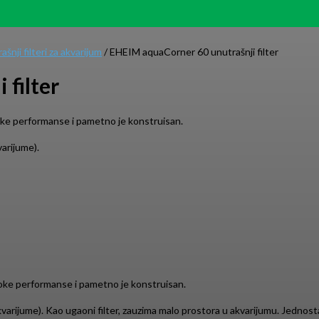
ašnji filteri za akvarijum
/ EHEIM aquaCorner 60 unutrašnji filter
filter
soke performanse i pametno je konstruisan.
arijume).
visoke performanse i pametno je konstruisan.
varijume). Kao ugaoni filter, zauzima malo prostora u akvarijumu. Jednostav