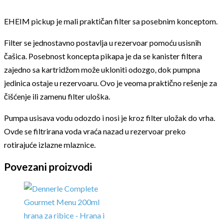
EHEIM pickup je mali praktičan filter sa posebnim konceptom.
Filter se jednostavno postavlja u rezervoar pomoću usisnih
čašica. Posebnost koncepta pikapa je da se kanister filtera
zajedno sa kartridžom može ukloniti odozgo, dok pumpna
jedinica ostaje u rezervoaru. Ovo je veoma praktično rešenje za
čišćenje ili zamenu filter uloška.
Pumpa usisava vodu odozdo i nosi je kroz filter uložak do vrha.
Ovde se filtrirana voda vraća nazad u rezervoar preko
rotirajuće izlazne mlaznice.
Povezani proizvodi