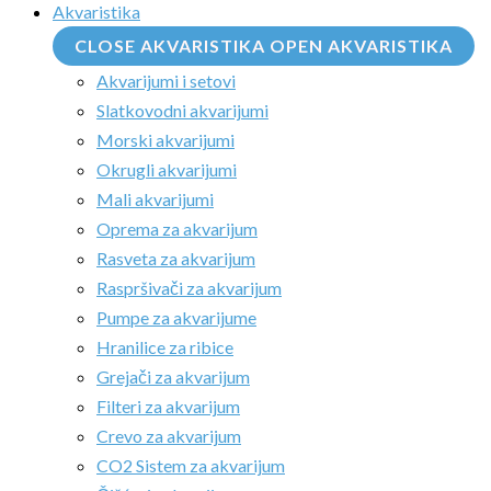
Akvaristika
CLOSE AKVARISTIKA
OPEN AKVARISTIKA
Akvarijumi i setovi
Slatkovodni akvarijumi
Morski akvarijumi
Okrugli akvarijumi
Mali akvarijumi
Oprema za akvarijum
Rasveta za akvarijum
Raspršivači za akvarijum
Pumpe za akvarijume
Hranilice za ribice
Grejači za akvarijum
Filteri za akvarijum
Crevo za akvarijum
CO2 Sistem za akvarijum