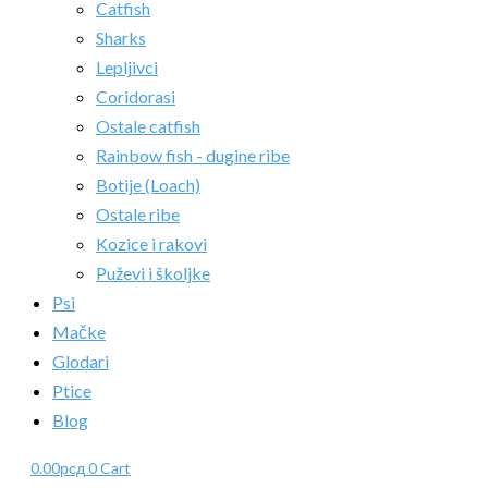
Catfish
Sharks
Lepljivci
Coridorasi
Ostale catfish
Rainbow fish - dugine ribe
Botije (Loach)
Ostale ribe
Kozice i rakovi
Puževi i školjke
Psi
Mačke
Glodari
Ptice
Blog
0.00
рсд
0
Cart