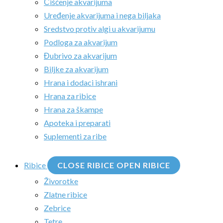
Čišćenje akvarijuma
Uređenje akvarijuma i nega biljaka
Sredstvo protiv algi u akvarijumu
Podloga za akvarijum
Đubrivo za akvarijum
Biljke za akvarijum
Hrana i dodaci ishrani
Hrana za ribice
Hrana za škampe
Apoteka i preparati
Suplementi za ribe
Ribice
CLOSE RIBICE
OPEN RIBICE
Živorotke
Zlatne ribice
Zebrice
Tetre