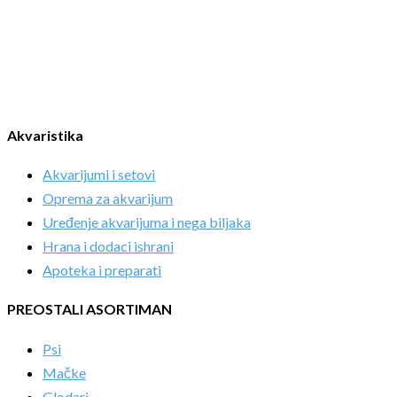
Akvaristika
Akvarijumi i setovi
Oprema za akvarijum
Uređenje akvarijuma i nega biljaka
Hrana i dodaci ishrani
Apoteka i preparati
PREOSTALI ASORTIMAN
Psi
Mačke
Glodari