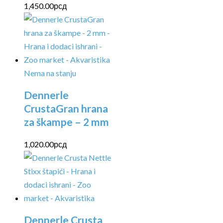
1,450.00
рсд
Nema na stanju
Dennerle
CrustaGran hrana
za škampe – 2 mm
1,020.00
рсд
Dennerle Crusta