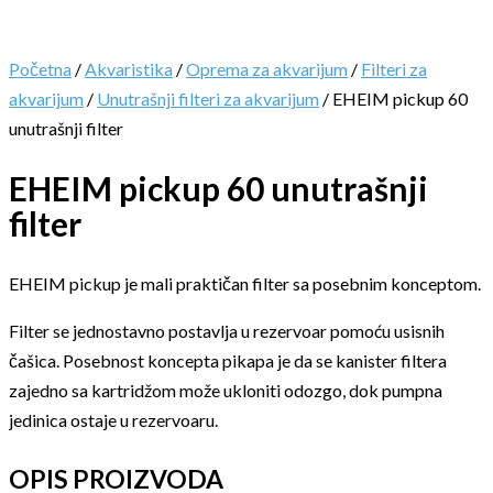
Početna
/
Akvaristika
/
Oprema za akvarijum
/
Filteri za
akvarijum
/
Unutrašnji filteri za akvarijum
/ EHEIM pickup 60
unutrašnji filter
EHEIM pickup 60 unutrašnji
filter
EHEIM pickup je mali praktičan filter sa posebnim konceptom.
Filter se jednostavno postavlja u rezervoar pomoću usisnih
čašica. Posebnost koncepta pikapa je da se kanister filtera
zajedno sa kartridžom može ukloniti odozgo, dok pumpna
jedinica ostaje u rezervoaru.
OPIS PROIZVODA