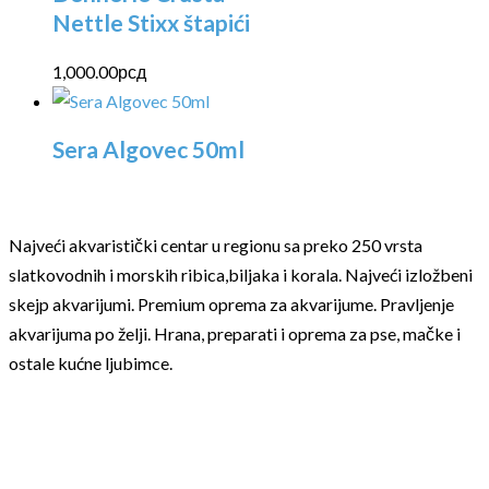
Nettle Stixx štapići
1,000.00
рсд
Sera Algovec 50ml
Najveći akvaristički centar u regionu sa preko 250 vrsta
slatkovodnih i morskih ribica,biljaka i korala. Najveći izložbeni
skejp akvarijumi. Premium oprema za akvarijume. Pravljenje
akvarijuma po želji. Hrana, preparati i oprema za pse, mačke i
ostale kućne ljubimce.