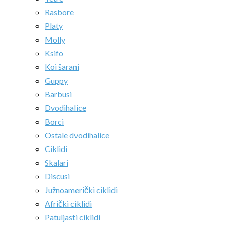
Rasbore
Platy
Molly
Ksifo
Koi šarani
Guppy
Barbusi
Dvodihalice
Borci
Ostale dvodihalice
Ciklidi
Skalari
Discusi
Južnoamerički ciklidi
Afrički ciklidi
Patuljasti ciklidi