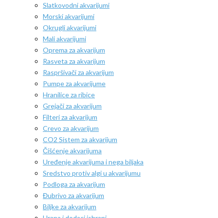
Slatkovodni akvarijumi
Morski akvarijumi
Okrugli akvarijumi
Mali akvarijumi
Oprema za akvarijum
Rasveta za akvarijum
Raspršivači za akvarijum
Pumpe za akvarijume
Hranilice za ribice
Grejači za akvarijum
Filteri za akvarijum
Crevo za akvarijum
CO2 Sistem za akvarijum
Čišćenje akvarijuma
Uređenje akvarijuma i nega biljaka
Sredstvo protiv algi u akvarijumu
Podloga za akvarijum
Đubrivo za akvarijum
Biljke za akvarijum
Hrana i dodaci ishrani