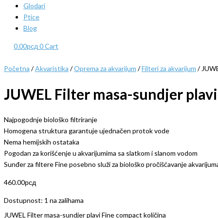
Glodari
Ptice
Blog
0.00
рсд
0
Cart
Početna
/
Akvaristika
/
Oprema za akvarijum
/
Filteri za akvarijum
/ JUWEL
JUWEL Filter masa-sundjer plav
Najpogodnje biološko filtriranje
Homogena struktura garantuje ujednačen protok vode
Nema hemijskih ostataka
Pogodan za korišćenje u akvarijumima sa slatkom i slanom vodom
Sunđer za filtere Fine posebno služi za biološko pročišćavanje akvarijum
460.00
рсд
Dostupnost:
1 na zalihama
JUWEL Filter masa-sundjer plavi Fine compact količina