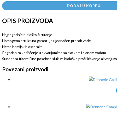
DODAJ U KORPU
OPIS PROIZVODA
Najpogodnje biološko filtriranje
Homogena struktura garantuje ujednačen protok vode
Nema hemijskih ostataka
Pogodan za korišćenje u akvarijumima sa slatkom i slanom vodom
Sunđer za filtere Fine posebno služi za biološko pročišćavanje akvarijum
Povezani proizvodi