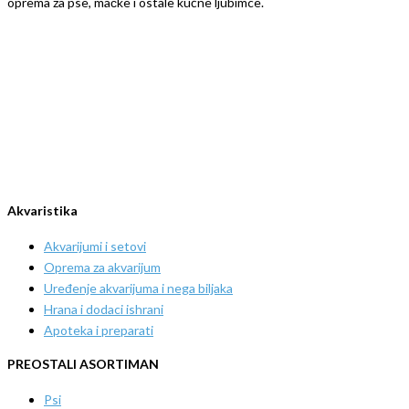
oprema za pse, mačke i ostale kućne ljubimce.
Akvaristika
Akvarijumi i setovi
Oprema za akvarijum
Uređenje akvarijuma i nega biljaka
Hrana i dodaci ishrani
Apoteka i preparati
PREOSTALI ASORTIMAN
Psi