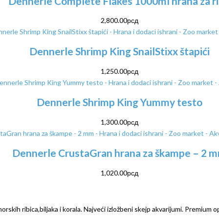
Dennerle Complete Flakes 1000ml hrana za r
2,800.00
рсд
Dennerle Shrimp King SnailStixx štapići
1,250.00
рсд
Dennerle Shrimp King Yummy testo
1,300.00
рсд
Dennerle CrustaGran hrana za škampe – 2 
1,020.00
рсд
rskih ribica,biljaka i korala. Najveći izložbeni skejp akvarijumi. Premium o