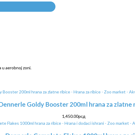
a u aerobnoj zoni.
Dennerle Goldy Booster 200ml hrana za zlatne r
1,450.00
рсд