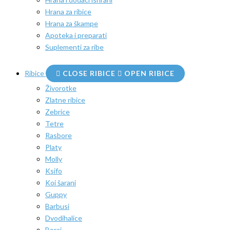
Hrana za ribice
Hrana za škampe
Apoteka i preparati
Suplementi za ribe
Ribice
CLOSE RIBICE
OPEN RIBICE
Živorotke
Zlatne ribice
Zebrice
Tetre
Rasbore
Platy
Molly
Ksifo
Koi šarani
Guppy
Barbusi
Dvodihalice
Borci