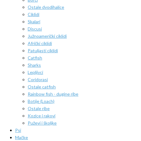
Ostale dvodihalice
Ciklidi
Skalari
Discusi
Južnoamerički ciklidi
Afrički ciklidi
Patuljasti ciklidi
Catfish
Sharks
Lepljivci
Coridorasi
Ostale catfish
Rainbow fish - dugine ribe
Botije (Loach)
Ostale ribe
Kozice i rakovi
Puževi i školjke
Psi
Mačke