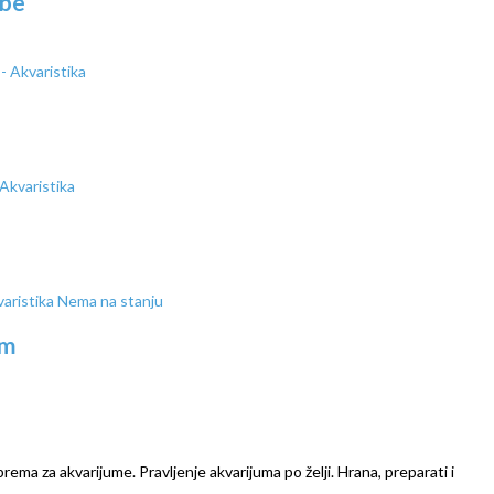
ibe
Nema na stanju
mm
prema za akvarijume. Pravljenje akvarijuma po želji. Hrana, preparati i