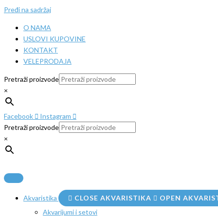
Pređi na sadržaj
O NAMA
USLOVI KUPOVINE
KONTAKT
VELEPRODAJA
Pretraži proizvode
×
Facebook
Instagram
Pretraži proizvode
×
Akvaristika
CLOSE AKVARISTIKA
OPEN AKVARIS
Akvarijumi i setovi