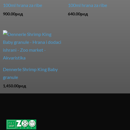
100ml hrana za ribe
100ml hrana za ribe
900.00
рсд
640.00
рсд
Dennerle Shrimp King Baby
granule
1,450.00
рсд