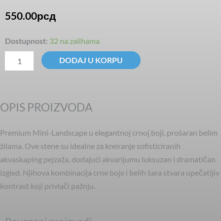
550.00
рсд
Mini
Dostupnost:
32 na zalihama
Landscape
DODAJ U KORPU
Premium
Dark
0.8-
OPIS PROIZVODA
1.2kg
(PS038)
Premium Mini-Landscape u elegantnoj crnoj boji, prošaran belim
količina
žilama. Ove stene su idealne za kreiranje sofisticiranih
akvaskaping pejzaža, dodajući akvarijumu luksuzan i dramatičan
izgled. Njihova kombinacija crne boje i belih šara stvara upečatljiv
kontrast koji privlači pažnju.