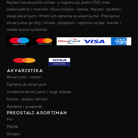
Najveći akvaristički centar u regionu sa preko 250 vrsta
slatkovodnih i morskih ribica,biljaka i korala. Najveći izložbeni
skejp akvarijumi. Premium oprema za akvarijume. Pravljenje
akvarijuma po želji. Hrana, preparati i oprema za pse, mačke i
ostale kućne ljubimce.
AKVARISTIKA
Akvarijumi i setovi
Oprema za akvarijum
Uređenje akvarijuma i nega biljaka
Hrana i dodaci ishrani
Apoteka i preparati
PREOSTALI ASORTIMAN
Psi
Mačke
Glodari