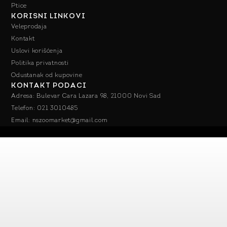
Ptice
KORISNI LINKOVI
Veleprodaja
Kontakt
Uslovi korišćenja
Politika privatnosti
Odustanak od kupovine
KONTAKT PODACI
Adresa: Bulevar Cara Lazara 98, 21000 Novi Sad
Telefon: 021 3010485
Email: nszoomarket@gmail.com