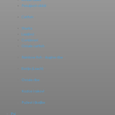
Patuljasti ciklidi
Catfish
Sharks
Lepljivci
Coridorasi
Ostale catfish
Rainbow fish - dugine ribe
Botije (Loach)
Ostale ribe
Kozice i rakovi
Puževi i školjke
Psi