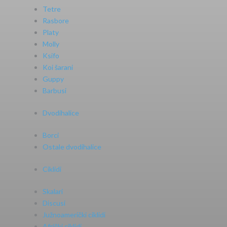
Tetre
Rasbore
Platy
Molly
Ksifo
Koi šarani
Guppy
Barbusi
Dvodihalice
Borci
Ostale dvodihalice
Ciklidi
Skalari
Discusi
Južnoamerički ciklidi
Afrički ciklidi