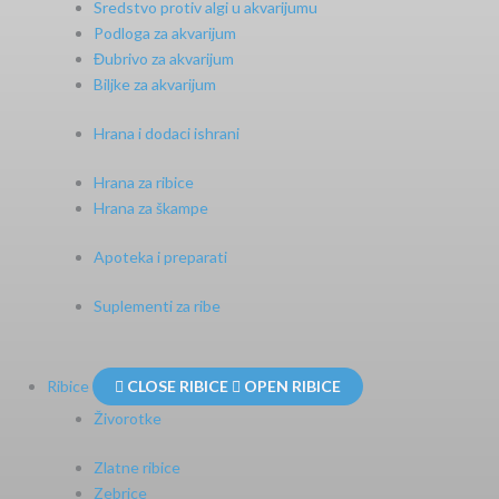
Sredstvo protiv algi u akvarijumu
Podloga za akvarijum
Đubrivo za akvarijum
Biljke za akvarijum
Hrana i dodaci ishrani
Hrana za ribice
Hrana za škampe
Apoteka i preparati
Suplementi za ribe
Ribice
CLOSE RIBICE
OPEN RIBICE
Živorotke
Zlatne ribice
Zebrice