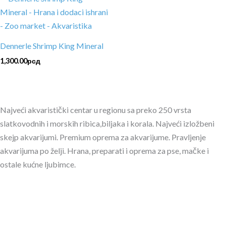
Dennerle Shrimp King Mineral
1,300.00
рсд
Najveći akvaristički centar u regionu sa preko 250 vrsta
slatkovodnih i morskih ribica,biljaka i korala. Najveći izložbeni
skejp akvarijumi. Premium oprema za akvarijume. Pravljenje
akvarijuma po želji. Hrana, preparati i oprema za pse, mačke i
ostale kućne ljubimce.