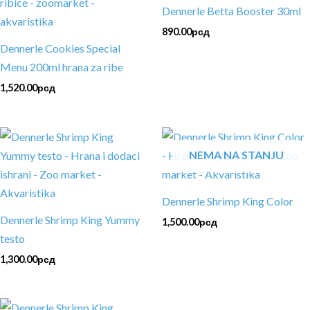
Dennerle Betta Booster 30ml
890.00
рсд
Dennerle Cookies Special
Menu 200ml hrana za ribe
1,520.00
рсд
NEMA NA STANJU
Dennerle Shrimp King Color
Dennerle Shrimp King Yummy
1,500.00
рсд
testo
1,300.00
рсд