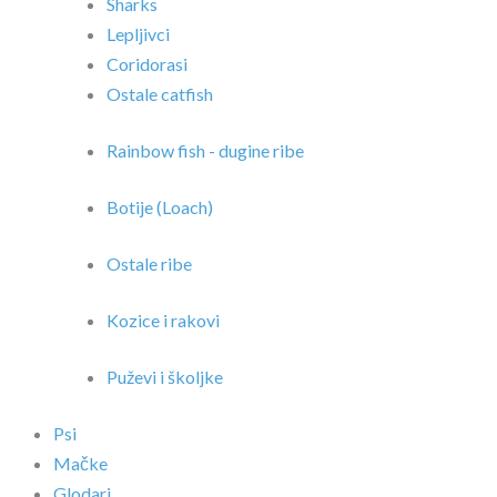
Sharks
Lepljivci
Coridorasi
Ostale catfish
Rainbow fish - dugine ribe
Botije (Loach)
Ostale ribe
Kozice i rakovi
Puževi i školjke
Psi
Mačke
Glodari