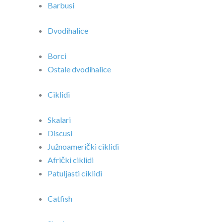
Barbusi
Dvodihalice
Borci
Ostale dvodihalice
Ciklidi
Skalari
Discusi
Južnoamerički ciklidi
Afrički ciklidi
Patuljasti ciklidi
Catfish