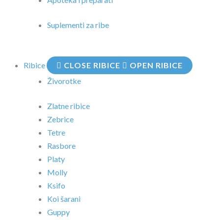
Suplementi za ribe
Ribice
CLOSE RIBICE
OPEN RIBICE
Živorotke
Zlatne ribice
Zebrice
Tetre
Rasbore
Platy
Molly
Ksifo
Koi šarani
Guppy