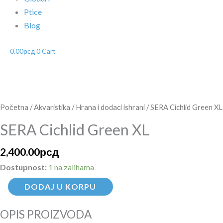
Ptice
Blog
0.00
рсд
0
Cart
SERA
Cichlid
Green
XL
Početna
/
Akvaristika
/
Hrana i dodaci ishrani
/ SERA Cichlid Green XL
količina
SERA Cichlid Green XL
2,400.00
рсд
Dostupnost:
1 na zalihama
DODAJ U KORPU
OPIS PROIZVODA