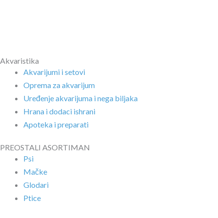
Akvaristika
Akvarijumi i setovi
Oprema za akvarijum
Uređenje akvarijuma i nega biljaka
Hrana i dodaci ishrani
Apoteka i preparati
PREOSTALI ASORTIMAN
Psi
Mačke
Glodari
Ptice