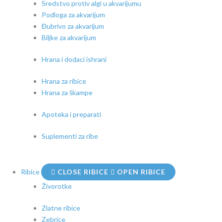
Sredstvo protiv algi u akvarijumu
Podloga za akvarijum
Đubrivo za akvarijum
Biljke za akvarijum
Hrana i dodaci ishrani
Hrana za ribice
Hrana za škampe
Apoteka i preparati
Suplementi za ribe
Ribice
CLOSE RIBICE
OPEN RIBICE
Živorotke
Zlatne ribice
Zebrice