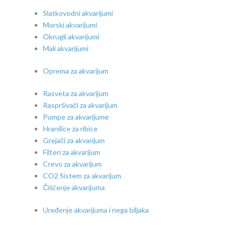
Slatkovodni akvarijumi
Morski akvarijumi
Okrugli akvarijumi
Mali akvarijumi
Oprema za akvarijum
Rasveta za akvarijum
Raspršivači za akvarijum
Pumpe za akvarijume
Hranilice za ribice
Grejači za akvarijum
Filteri za akvarijum
Crevo za akvarijum
CO2 Sistem za akvarijum
Čišćenje akvarijuma
Uređenje akvarijuma i nega biljaka