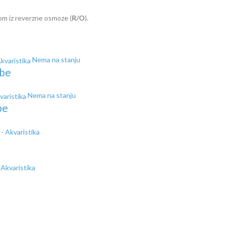
om iz reverzne osmoze (
R/O
).
Nema na stanju
ibe
Nema na stanju
be