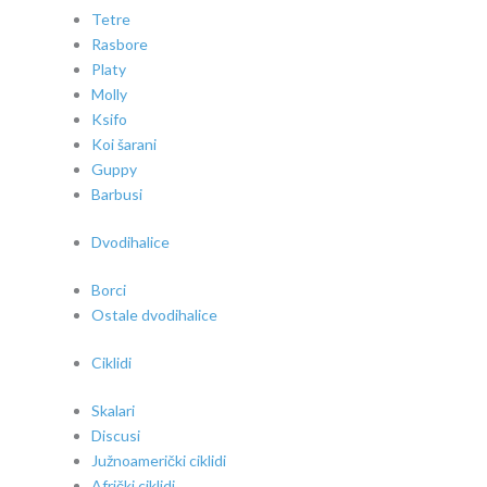
Tetre
Rasbore
Platy
Molly
Ksifo
Koi šarani
Guppy
Barbusi
Dvodihalice
Borci
Ostale dvodihalice
Ciklidi
Skalari
Discusi
Južnoamerički ciklidi
Afrički ciklidi