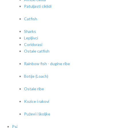
Patuljasti ciklidi
Catfish
Sharks
Lepljivci
Coridorasi
Ostale catfish
Rainbow fish - dugine ribe
Botije (Loach)
Ostale ribe
Kozice i rakovi
Puževi i školjke
Psi