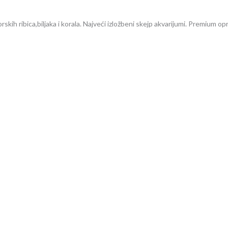
kih ribica,biljaka i korala. Najveći izložbeni skejp akvarijumi. Premium opr