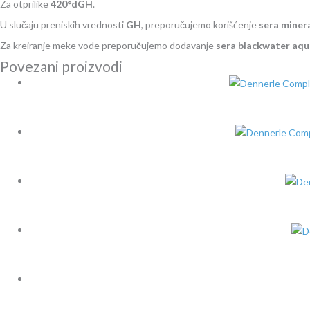
Za otprilike
420°dGH
.
U slučaju preniskih vrednosti
GH
, preporučujemo korišćenje
sera minera
Za kreiranje meke vode preporučujemo dodavanje
sera blackwater aq
Povezani proizvodi