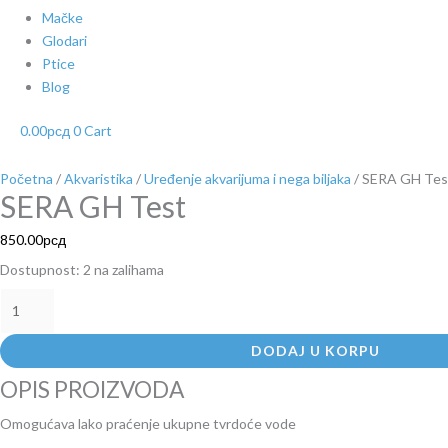
Mačke
Glodari
Ptice
Blog
0.00
рсд
0
Cart
Početna
/
Akvaristika
/
Uređenje akvarijuma i nega biljaka
/ SERA GH Tes
SERA GH Test
850.00
рсд
Dostupnost:
2 na zalihama
DODAJ U KORPU
OPIS PROIZVODA
Omogućava lako praćenje ukupne tvrdoće vode