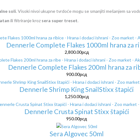
lne soli
. Visoki nivoi ukupne tvrdoće mogu se smanjiti mešanjem sa vod
uatan
ili filtriranje kroz
sera super treset
.
Dennerle Complete Flakes 1000ml hrana za r
2,800.00
рсд
Dennerle Complete Flakes 200ml hrana za ri
900.00
рсд
Dennerle Shrimp King SnailStixx štapići
1,250.00
рсд
Dennerle Crusta Spinat Stixx štapići
950.00
рсд
Sera Algovec 50ml