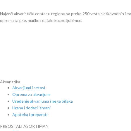
Najveći akvaristički centar u regionu sa preko 250 vrsta slatkovodnih i mors
oprema za pse, mačke i ostale kućne ljubimce.
Akvaristika
Akvarijumi i setovi
Oprema za akvarijum
Uređenje akvarijuma i nega biljaka
Hrana i dodaci ishrani
Apoteka i preparati
PREOSTALI ASORTIMAN