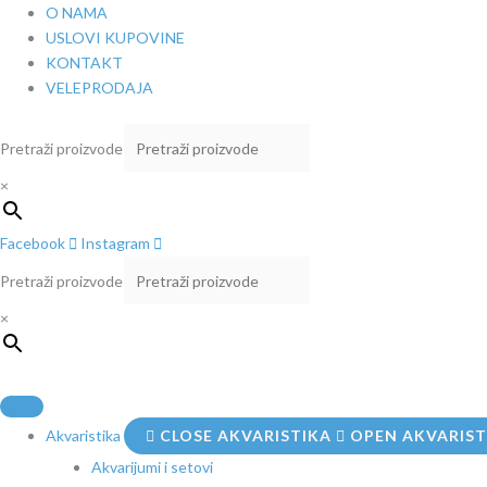
Pređi
SERA
O NAMA
na
GH
USLOVI KUPOVINE
sadržaj
Test
KONTAKT
količina
VELEPRODAJA
Pretraži proizvode
×
Facebook
Instagram
Pretraži proizvode
×
Akvaristika
CLOSE AKVARISTIKA
OPEN AKVARIST
Akvarijumi i setovi