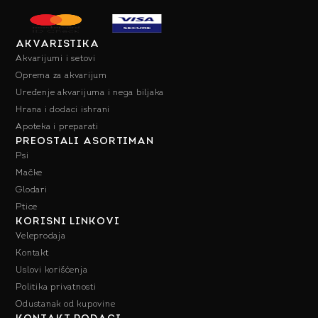
AKVARISTIKA
Akvarijumi i setovi
Oprema za akvarijum
Uređenje akvarijuma i nega biljaka
Hrana i dodaci ishrani
Apoteka i preparati
PREOSTALI ASORTIMAN
Psi
Mačke
Glodari
Ptice
KORISNI LINKOVI
Veleprodaja
Kontakt
Uslovi korišćenja
Politika privatnosti
Odustanak od kupovine