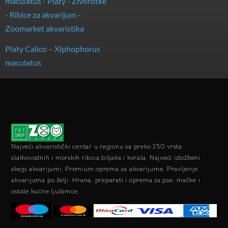
Platy Calico – Xiphophorus
maculatus
Najveći akvaristički centar u regionu sa preko 250 vrsta
slatkovodnih i morskih ribica,biljaka i korala. Najveći izložbeni
skejp akvarijumi. Premium oprema za akvarijume. Pravljenje
akvarijuma po želji. Hrana, preparati i oprema za pse, mačke i
ostale kućne ljubimce.