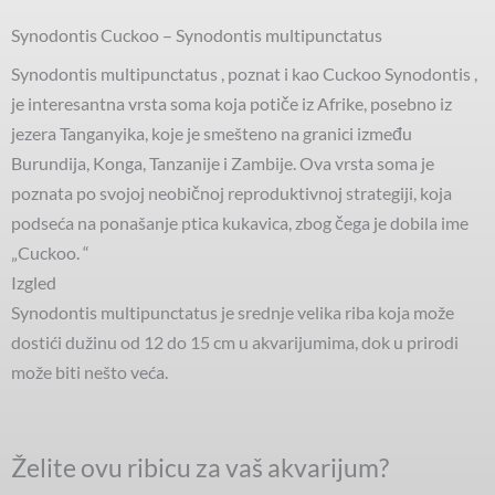
Synodontis Cuckoo – Synodontis multipunctatus
Synodontis multipunctatus , poznat i kao Cuckoo Synodontis ,
je interesantna vrsta soma koja potiče iz Afrike, posebno iz
jezera Tanganyika, koje je smešteno na granici između
Burundija, Konga, Tanzanije i Zambije. Ova vrsta soma je
poznata po svojoj neobičnoj reproduktivnoj strategiji, koja
podseća na ponašanje ptica kukavica, zbog čega je dobila ime
„Cuckoo. “
Izgled
Synodontis multipunctatus je srednje velika riba koja može
dostići dužinu od 12 do 15 cm u akvarijumima, dok u prirodi
može biti nešto veća.
Želite ovu ribicu za vaš akvarijum?