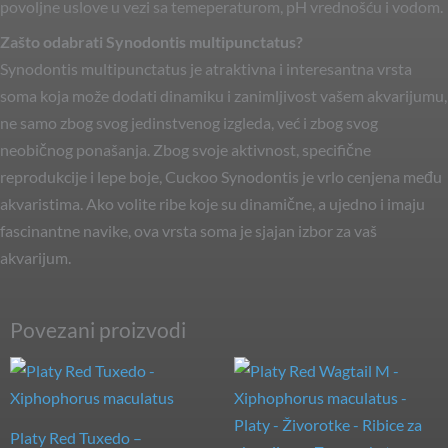
povoljne uslove u vezi sa temeperaturom, pH vrednošću i vodom.
Zašto odabrati Synodontis multipunctatus?
Synodontis multipunctatus je atraktivna i interesantna vrsta
soma koja može dodati dinamiku i zanimljivost vašem akvarijumu,
ne samo zbog svog jedinstvenog izgleda, već i zbog svog
neobičnog ponašanja. Zbog svoje aktivnost, specifične
reprodukcije i lepe boje, Cuckoo Synodontis je vrlo cenjena među
akvaristima. Ako volite ribe koje su dinamične, a ujedno i imaju
fascinantne navike, ova vrsta soma je sjajan izbor za vaš
akvarijum.
Povezani proizvodi
Platy Red Tuxedo –