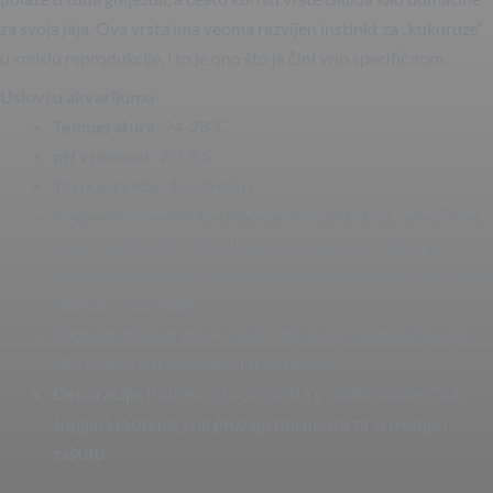
za svoja jaja. Ova vrsta ima veoma razvijen instinkt za „kukuruze“
u smislu reprodukcije, i to je ono što je čini vrlo specifičnom.
Uslovi u akvarijumu
Temperatura
: 24-28°C
pH vrednost
: 7.0-8.5
Tvrdoća vode
: 10-20 dGH
Preporučena veličina akvarijuma
: 200 litara i više. Zbog
svoje veličine i teritorijalnog ponašanja, potrebno je
obezbediti dovoljno prostora u akvarijumu, kao i skrovišta
i mesta za skrivanje.
Podloga
: Mekan pesak ili sitni šljunak je preporučljiv, jer
riba voli da istražuje dno i traži hranu.
Dekoracija
: Potrebna su skrovišta u obliku kamenčića,
šupljina i korena, koji pružaju ribi mesta za skrivanje i
zaštitu.