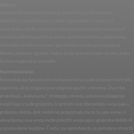
Ishrana
Synodontis multipunctatus je svejed i u prirodi se hrani
detritusom, planktonom, malim organizmima i algama. U
akvarijumu, može se hraniti raznovrsnom hranom, uključujući
visokokvalitetne pelete za soma, zamrznutu hranu poput crva,
Artemije i krvnih crva, kao i povremeno sveže povrće poput
tikvica, spanaća i graška. Važno je da se hrana pada na dno, kako
bi riba mogla da je pronađe.
Razmnožavanje
Reprodukcija Synodontis multipunctatus u akvarijumu može biti
izazovna, ali je moguće pod odgovarajućim uslovima. Ove ribe
praktikuju „kukuruznu“ strategiju mresta, odnosno polaganje
svojih jaja u tuđe gnijezdo. U prirodi, ove ribe polažu svoja jaja u
gnijezda ciklida, dok ciklidi ne prepoznaju da su tu jaja soma. U
akvarijumu, ova vrsta može položiti svoja jaja u gnijezda ciklida ili
u postavljene šupljine. Često, za reprodukciju je potrebno stvoriti