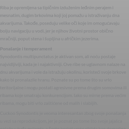
Riba je opremljena sa tipičnim izduženim leđnim perajem i
mesnatim, dugim brkovima koji joj pomažu u istraživanju dna
akvarijuma. Takođe, poseduju velike oči koje im omogućavaju
bolju navigaciju u vodi, jer je njihov životni prostor obično
mračniji, poput stena i šupljina u afričkim jezerima.
Ponašanje i temperament
Synodontis multipunctatus je aktivan som, ali noću postaje
najvidljiviji, kada je i najaktivniji. Ove ribe se uglavnom nalaze na
dnu akvarijuma i vole da istražuju okolinu, koristeći svoje brkove
kako bi pronalazile hranu. Poznate su po tome što su vrlo
teritorijalne i mogu postati agresivne prema drugim somovima ili
ribama koje smatraju konkurencijom. Iako su mirne prema većim
ribama, mogu biti vrlo zaštićene od malih i slabijih.
Cuckoo Synodontis je veoma interesantan zbog svoje ponašanja
u vezi sa reprodukcijom, jer je poznat po tome što svoje jajašca
polaže u tuđa gnijezda, a često koristi vrste ciklida kao domaćine