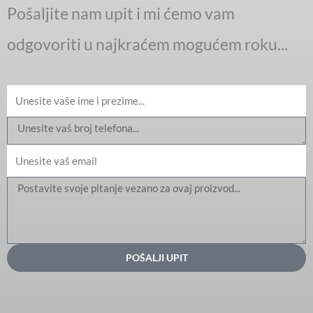
Pošaljite nam upit i mi ćemo vam
odgovoriti u najkraćem mogućem roku...
Ime
Email
Message
POŠALJI UPIT