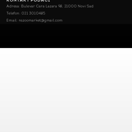
KONTAKT PODACI
Adresa: Bulevar Cara Lazara 98, 21000 Novi Sad
Telefon: 021 3010485
Email: nszoomarket@gmail.com