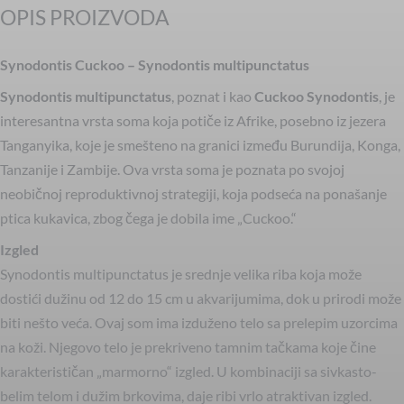
OPIS PROIZVODA
Synodontis Cuckoo – Synodontis multipunctatus
Synodontis multipunctatus
, poznat i kao
Cuckoo Synodontis
, je
interesantna vrsta soma koja potiče iz Afrike, posebno iz jezera
Tanganyika, koje je smešteno na granici između Burundija, Konga,
Tanzanije i Zambije. Ova vrsta soma je poznata po svojoj
neobičnoj reproduktivnoj strategiji, koja podseća na ponašanje
ptica kukavica, zbog čega je dobila ime „Cuckoo.“
Izgled
Synodontis multipunctatus je srednje velika riba koja može
dostići dužinu od 12 do 15 cm u akvarijumima, dok u prirodi može
biti nešto veća. Ovaj som ima izduženo telo sa prelepim uzorcima
na koži. Njegovo telo je prekriveno tamnim tačkama koje čine
karakterističan „marmorno“ izgled. U kombinaciji sa sivkasto-
belim telom i dužim brkovima, daje ribi vrlo atraktivan izgled.