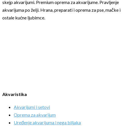
skejp akvarijumi. Premium oprema za akvarijume. Pravljenje
akvarijuma po želji. Hrana, preparati i oprema za pse, mačke i
ostale kućne ljubimce.
Akvaristika
Akvarijumi i setovi
Oprema za akvarijum
Uređenje akvarijuma i nega biljaka