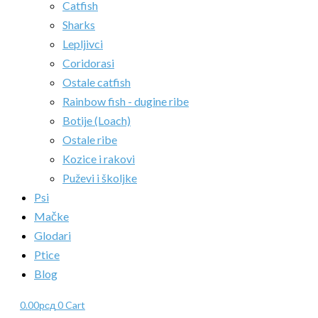
Catfish
Sharks
Lepljivci
Coridorasi
Ostale catfish
Rainbow fish - dugine ribe
Botije (Loach)
Ostale ribe
Kozice i rakovi
Puževi i školjke
Psi
Mačke
Glodari
Ptice
Blog
0.00
рсд
0
Cart