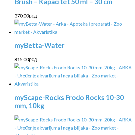
Brush – Kapacitet 50 ml – 30 cm
370.00
рсд
myBetta-Water
815.00
рсд
myScape-Rocks Frodo Rocks 10-30
mm, 10kg