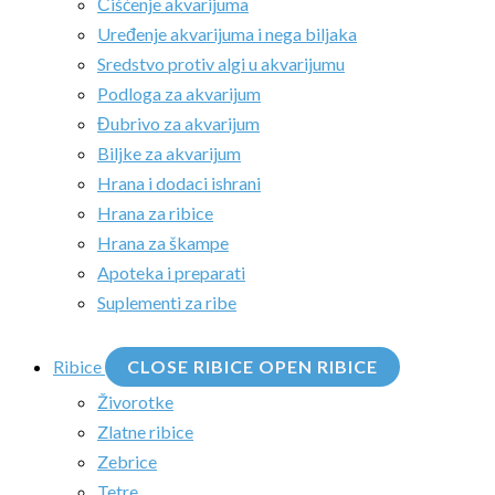
Čišćenje akvarijuma
Uređenje akvarijuma i nega biljaka
Sredstvo protiv algi u akvarijumu
Podloga za akvarijum
Đubrivo za akvarijum
Biljke za akvarijum
Hrana i dodaci ishrani
Hrana za ribice
Hrana za škampe
Apoteka i preparati
Suplementi za ribe
Ribice
CLOSE RIBICE
OPEN RIBICE
Živorotke
Zlatne ribice
Zebrice
Tetre