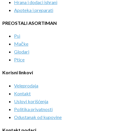
Hrana i dodaci ishrani
Apoteka i preparati
PREOSTALI ASORTIMAN
Psi
Mačke
Glodari
Ptice
Korisni linkovi
Veleprodaja
Kontakt
Uslovi korišćenja
Politika privatnosti
Odustanak od kupovine
Kontakt podaci