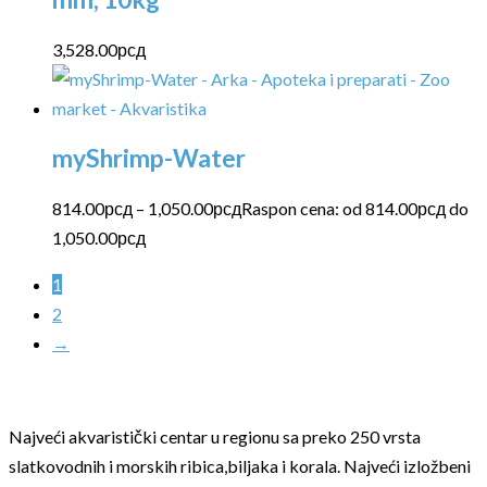
3,528.00
рсд
myShrimp-Water
814.00
рсд
–
1,050.00
рсд
Raspon cena: od 814.00рсд do
1,050.00рсд
1
2
→
Najveći akvaristički centar u regionu sa preko 250 vrsta
slatkovodnih i morskih ribica,biljaka i korala. Najveći izložbeni