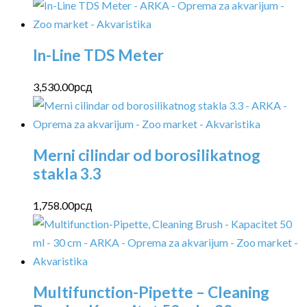
In-Line TDS Meter
3,530.00
рсд
Merni cilindar od borosilikatnog
stakla 3.3
1,758.00
рсд
Multifunction-Pipette – Cleaning