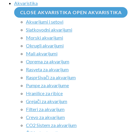
Akvaristika
CLOSE AKVARISTIKA
OPEN AKVARISTIKA
Akvarijumi i setovi
Slatkovodni akvarijumi
Morski akvarijumi
Okrugli akvarijumi
Mali akvarijumi
Oprema za akvarijum
Rasveta za akvarijum
Raspršivači za akvarijum
Pumpe za akvarijume
Hranilice za ribice
Grejači za akvarijum
Filteri za akvarijum
Crevo za akvarijum
CO2 Sistem za akvarijum