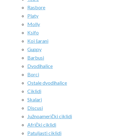
Rasbore
Platy
Molly
Ksifo
Koi šarani
Guppy
Barbusi
Dvodihalice
Borci
Ostale dvodihalice
Ciklidi
Skalari
Discusi
Južnoamerički ciklidi
Afrički ciklidi
Patuljasti ciklidi