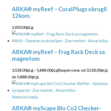
ARKA® myReef – CoralPlugs okrugli
12kom.
1,050.00
рсд
ARKA® myReef – Frag Rack Deck sa
magnetom
3,528.00
рсд
–
5,888.00
рсд
Raspon cena: od 3,528.00рсд
do 5,888.00рсд
Nema na stanju
ARKA® myScape Bio Co2 Checker-