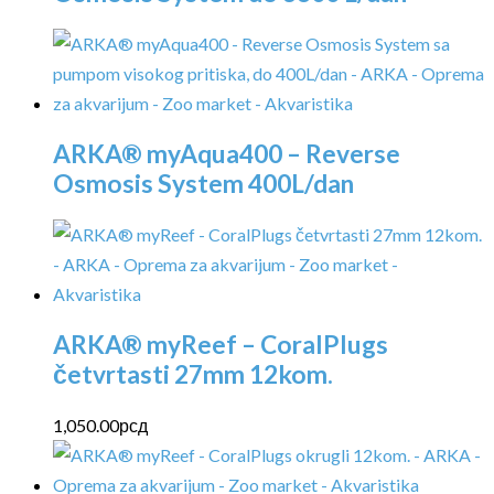
ARKA® myAqua400 – Reverse
Osmosis System 400L/dan
ARKA® myReef – CoralPlugs
četvrtasti 27mm 12kom.
1,050.00
рсд