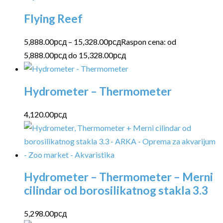
Flying Reef
5,888.00
рсд
–
15,328.00
рсд
Raspon cena: od
5,888.00рсд do 15,328.00рсд
Hydrometer – Thermometer
4,120.00
рсд
Hydrometer – Thermometer – Merni
cilindar od borosilikatnog stakla 3.3
5,298.00
рсд