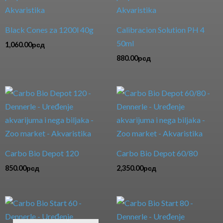
Black Cones za 1200l 40g
Calibracion Solution PH 4
50ml
1,060.00
рсд
880.00
рсд
Carbo Bio Depot 120
Carbo Bio Depot 60/80
850.00
рсд
2,350.00
рсд