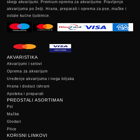
skejp akvarijumi. Premium oprema za akvarijume. Pravljenje
akvarijuma po želji. Hrana, preparati i oprema za pse, mačke i
ostale kućne ljubimce.
AKVARISTIKA
Akvarijumi i setovi
Oprema za akvarijum
Uređenje akvarijuma i nega biljaka
Hrana i dodaci ishrani
Apoteka i preparati
PREOSTALI ASORTIMAN
Psi
Mačke
Glodari
Ptice
KORISNI LINKOVI