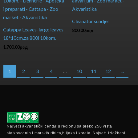
Cleanator sundjer
Catappa Leaves-large leaves
800.00
рсд
18*10cm,za 800l 10kom.
1,700.00
рсд
1
2
3
4
…
10
11
12
→
Najveći akvaristički centar u regionu sa preko 250 vrsta
slatkovodnih i morskih ribica,biljaka i korala. Najveći izložbeni