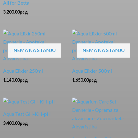
All for Betta
3,200.00
рсд
NEMA NA STANJU
NEMA NA STANJU
Aqua Elixier 250ml
Aqua Elixier 500ml
1,140.00
рсд
1,650.00
рсд
Aqua Test GH-KH-pH
3,400.00
рсд