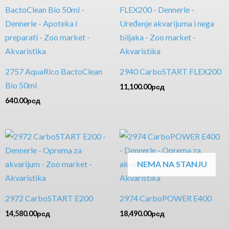
2757 AquaRico BactoClean
2940 CarboSTART FLEX200
Bio 50ml
11,100.00
рсд
640.00
рсд
NEMA NA STANJU
2972 CarboSTART E200
2974 CarboPOWER E400
14,580.00
рсд
18,490.00
рсд