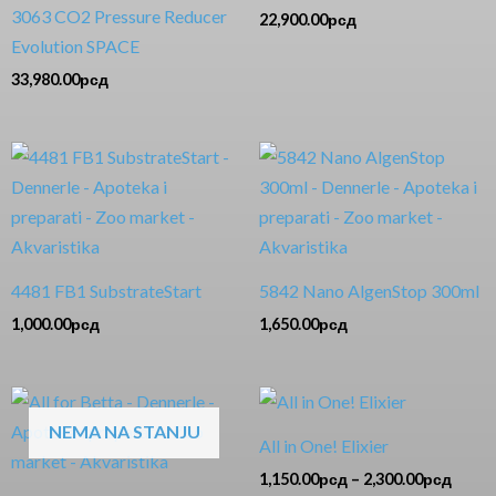
3063 CO2 Pressure Reducer
22,900.00
рсд
Evolution SPACE
33,980.00
рсд
4481 FB1 SubstrateStart
5842 Nano AlgenStop 300ml
1,000.00
рсд
1,650.00
рсд
Rasp
cena:
NEMA NA STANJU
od
All in One! Elixier
1,150
do
1,150.00
рсд
–
2,300.00
рсд
2,300