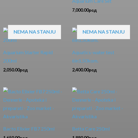
Aquarium Care Set
7,000.00
рсд
NEMA NA STANJU
NEMA NA STANJU
Aquarium Starter Rapid
Aquatics-water test
200ml
6in1,50kom.
2,050.00
рсд
2,400.00
рсд
Bacto Elixier FB7 250ml
Betta Care 250ml
1,650.00
рсд
1,880.00
рсд