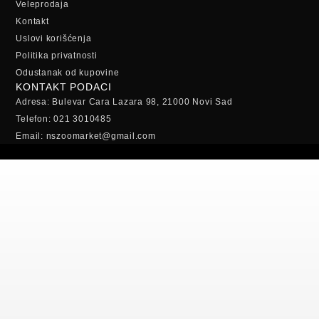
Veleprodaja
Kontakt
Uslovi korišćenja
Politika privatnosti
Odustanak od kupovine
KONTAKT PODACI
Adresa: Bulevar Cara Lazara 98, 21000 Novi Sad
Telefon: 021 3010485
Email: nszoomarket@gmail.com